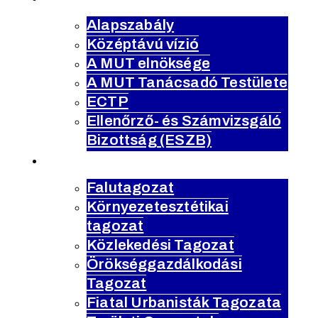
Alapszabály
Középtávú vízió
A MUT elnöksége
A MUT Tanácsadó Testülete
ECTP
Ellenőrző- és Számvizsgáló
Bizottság (ESZB)
tagozatok
Falutagozat
Környezetesztétikai
tagozat
Közlekedési Tagozat
Örökséggazdálkodási
Tagozat
Fiatal Urbanisták Tagozata