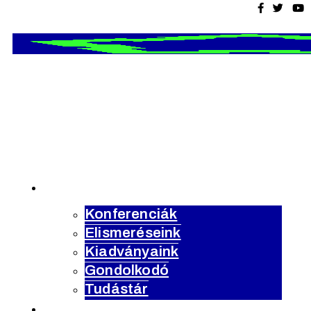
Magyar
Urbanisztikai
Társaság
tevékenység
Konferenciák
Elismeréseink
Kiadványaink
Gondolkodó
Tudástár
rólunk