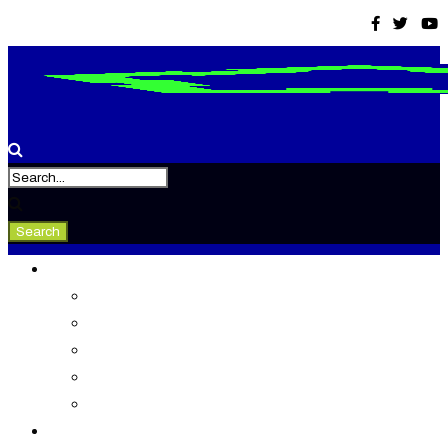
Tevékenység
Konferenciák
Elismeréseink
Kiadványaink
Gondolkodó
Tudástár
Rólunk