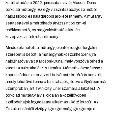
került átadásra 2022. júniusában az új Mosoni-Duna
torkolati műtárgy. Ez egy vízszintszabályozó műből,
hajózsilipből és halátjáróból álló létesítmény. A műtárgy
segítségével a mértékadó árvízszint 55 cm-el
csökkenthető, és megvalósítható a kis- és
középvízszintek rehabilitációja.
Mindezek mellett a műtárgy jelentős idegenforgalmi
szerepet is betölt, a műtárgynak köszönhetően újra
hajózhatóvá vált a Mosoni-Duna, mely vonzóvá teheti a
várost a turistahajók 2 számára. Németh József ehhez
kapcsolódóan a tervezett belvárosi kikötőről is beszélt,
amely lehetővé tenné a turistahajók, illetve a Győrben már
üzempróbán járt Twin City Liner számára a kikötést. A
torkolati műtárgy alvizi oldalán a közeljövőben
szállodahajók fogadására alkalmas kikötő létesül. Az
Észak-dunántúli Vízügyi Igazgatóság igazgatója a