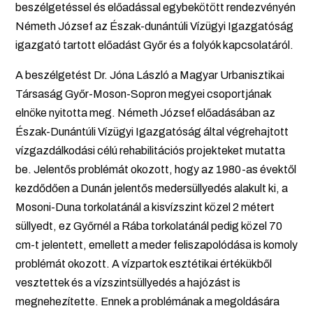
beszélgetéssel és előadással egybekötött rendezvényén
Németh József az Észak-dunántúli Vízügyi Igazgatóság
igazgató tartott előadást Győr és a folyók kapcsolatáról.
A beszélgetést Dr. Jóna László a Magyar Urbanisztikai
Társaság Győr-Moson-Sopron megyei csoportjának
elnöke nyitotta meg. Németh József előadásában az
Észak-Dunántúli Vízügyi Igazgatóság által végrehajtott
vízgazdálkodási célú rehabilitációs projekteket mutatta
be. Jelentős problémát okozott, hogy az 1980-as évektől
kezdődően a Dunán jelentős medersüllyedés alakult ki, a
Mosoni-Duna torkolatánál a kisvízszint közel 2 métert
süllyedt, ez Győrnél a Rába torkolatánál pedig közel 70
cm-t jelentett, emellett a meder feliszapolódása is komoly
problémát okozott. A vízpartok esztétikai értékükből
vesztettek és a vízszintsüllyedés a hajózást is
megnehezítette. Ennek a problémának a megoldására