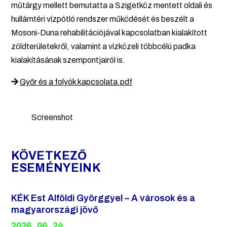
műtárgy mellett bemutatta a Szigetköz mentett oldali és
hullámtéri vízpótló rendszer működését és beszélt a
Mosoni-Duna rehabilitációjával kapcsolatban kialakított
zöldterületekről, valamint a vízközeli többcélú padka
kialakításának szempontjairól is.
Győr és a folyók kapcsolata.pdf
Screenshot
KÖVETKEZŐ
ESEMÉNYEINK
KÉK Est Alföldi Györggyel – A városok és a
magyarországi jövő
2026. 06. 24.