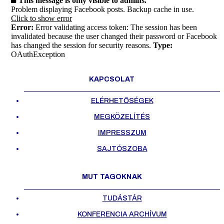
This message is only visible to admins.
Problem displaying Facebook posts. Backup cache in use.
Click to show error
Error:
Error validating access token: The session has been
invalidated because the user changed their password or Facebook
has changed the session for security reasons.
Type:
OAuthException
KAPCSOLAT
ELÉRHETŐSÉGEK
MEGKÖZELÍTÉS
IMPRESSZUM
SAJTÓSZOBA
MUT TAGOKNAK
TUDÁSTÁR
KONFERENCIA ARCHÍVUM