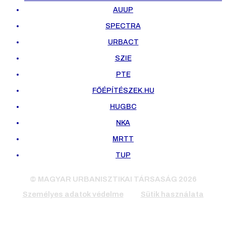
AUUP
SPECTRA
URBACT
SZIE
PTE
FŐÉPÍTÉSZEK.HU
HUGBC
NKA
MRTT
TUP
© MAGYAR URBANISZTIKAI TÁRSASÁG 2026
Személyes adatok védelme
Sütik használata