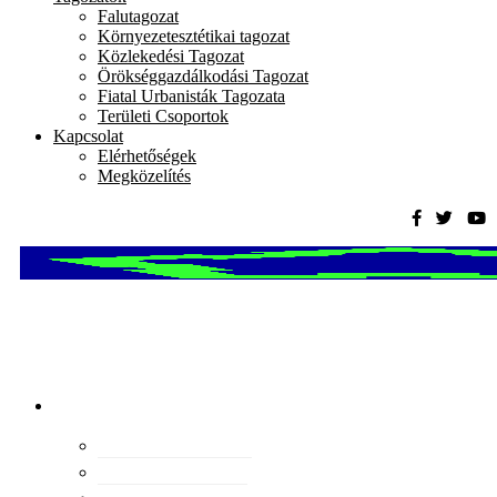
Falutagozat
Környezetesztétikai tagozat
Közlekedési Tagozat
Örökséggazdálkodási Tagozat
Fiatal Urbanisták Tagozata
Területi Csoportok
Kapcsolat
Elérhetőségek
Megközelítés
Magyar
Urbanisztikai
Társaság
tevékenység
Konferenciák
Elismeréseink