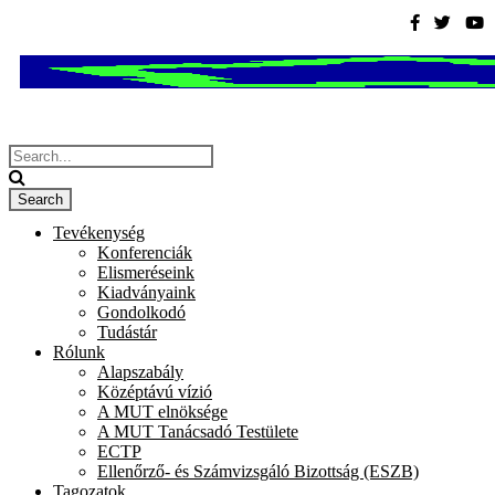
Tevékenység
Konferenciák
Elismeréseink
Kiadványaink
Gondolkodó
Tudástár
Rólunk
Alapszabály
Középtávú vízió
A MUT elnöksége
A MUT Tanácsadó Testülete
ECTP
Ellenőrző- és Számvizsgáló Bizottság (ESZB)
Tagozatok