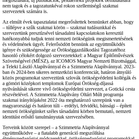
megosztására, új publikációk, példaértékű projektek bemutatására
nem tagok és a tagozatunkéval rokon szellemiségű szakmai
szervezetek számára is.
Az elmúlt évek tapasztalatai megerősítettek bennünket abban, hogy
– túllépve a szűk szakmai körön – szakmai tudásunkkal és
szervezetünk presztízsével társadalmi kapcsolatokon keresztül
hatékonyabbá tudjuk tenni nemzeti örökségünk megismertetésének
és védelmének ügyét. Felerősödött bennünk az együttműködés
igénye és szükségessége az Örökséggazdálkodási Tagozatéhoz
hasonló célokért dolgozó szervezetekkel: a Magyar Építőművészek
Szövetségével (MÉSZ), az ICOMOS Magyar Nemzeti Bizottsággal,
a Teleki László Alapítvánnyal és a Szimmetria Alapítvánnyal. 2023-
ban és 2024-ben sikeres nemzetközi konferenciát, határon átnyúló
közös programokat szerveztünk szlovák örökségvédelmi kollégák és
a gömöri középkori templomok Európai Örökség-díjassá
nyilvánítását sikerre vivő örökségvédelmi szervezet, a Gotická cesta
részvételével. A Szimmetria Alapítvány Oltári Múlt programja
szakmai irányítójaként 2022 óta meghatározó szerepünk van a
magyarországi és határon túli – erdélyi, felvidéki, bánsági – épített
nemzeti örökségünket széles társadalmi körben bemutató, nemzeti
identitást erősítő tanulmányutak szervezésében.
Terveink között szerepel – a Szimmetria Alapítvánnyal
együttműködve – a fiatalabb generáció megszólítása
élménypedagógiai módszerekkel, örökségpedagógiai programokkal