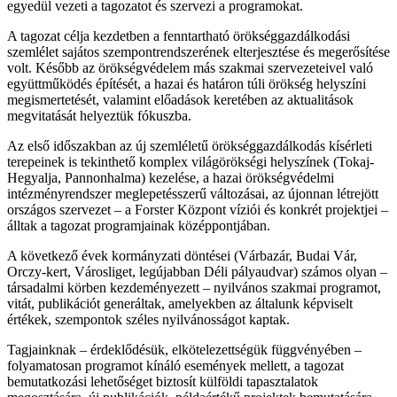
egyedül vezeti a tagozatot és szervezi a programokat.
A tagozat célja kezdetben a fenntartható örökséggazdálkodási
szemlélet sajátos szempontrendszerének elterjesztése és megerősítése
volt. Később az örökségvédelem más szakmai szervezeteivel való
együttműködés építését, a hazai és határon túli örökség helyszíni
megismertetését, valamint előadások keretében az aktualitások
megvitatását helyeztük fókuszba.
Az első időszakban az új szemléletű örökséggazdálkodás kísérleti
terepeinek is tekinthető komplex világörökségi helyszínek (Tokaj-
Hegyalja, Pannonhalma) kezelése, a hazai örökségvédelmi
intézményrendszer meglepetésszerű változásai, az újonnan létrejött
országos szervezet – a Forster Központ víziói és konkrét projektjei –
álltak a tagozat programjainak középpontjában.
A következő évek kormányzati döntései (Várbazár, Budai Vár,
Orczy-kert, Városliget, legújabban Déli pályaudvar) számos olyan –
társadalmi körben kezdeményezett – nyilvános szakmai programot,
vitát, publikációt generáltak, amelyekben az általunk képviselt
értékek, szempontok széles nyilvánosságot kaptak.
Tagjainknak – érdeklődésük, elkötelezettségük függvényében –
folyamatosan programot kínáló események mellett, a tagozat
bemutatkozási lehetőséget biztosít külföldi tapasztalatok