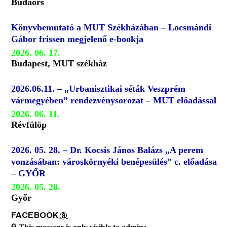
Budaörs
Könyvbemutató a MUT Székházában – Locsmándi
Gábor frissen megjelenő e-bookja
2026. 06. 17.
Budapest, MUT székház
2026.06.11. – „Urbanisztikai séták Veszprém
vármegyében” rendezvénysorozat – MUT előadással
2026. 06. 11.
Révfülöp
2026. 05. 28. – Dr. Kocsis János Balázs „A perem
vonzásában: városkörnyéki benépesülés” c. előadása
– GYŐR
2026. 05. 28.
Győr
FACEBOOK
@