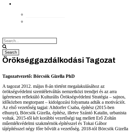
kapcsolat
Elérhetőségek
Megközelítés
Örökséggazdálkodási Tagozat
Tagozatvezető: Börcsök Gizella PhD
A tagozat 2012. május 8-án történt megalakulásához az
örökségvédelmi szemléletváltás nemzetközi trendjei és az arra
ígéretesen reflektáló Kulturális Örökségvédelmi Stratégia – sajnos,
időközben megtorpant – kidolgozási folyamata adták a motivációt.
Az első vezetőség tagjai: Altdorfer Csaba, építész (2015-ben
elhunyt), Börcsök Gizella, építész, illetve Szántó Katalin, urbanista
voltak. 2015-től két korábbi vezetőségi tag mellett Erő Zoltán
műemlékvédelmi szakmérnök-építésszel és Tokai Gábor
tájépítésszel négy főre bővült a vezetőség. 2018-tól Börcsök Gizella