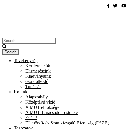
Tevékenység
Konferenciák
Elismeréseink
Kiadványaink
Gondolkodó
Tudástár
Rólunk
Alapszabály
Középtávú vízió
A MUT elnöksége
A MUT Tanácsadó Testülete
ECTP
Ellenőrző- és Számvizsgáló Bizottság (ESZB)
Tagozatok