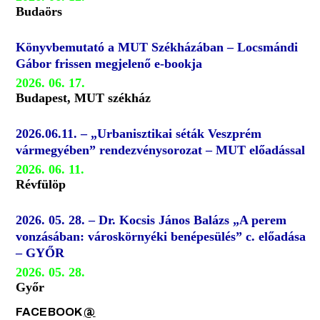
Budaörs
Könyvbemutató a MUT Székházában – Locsmándi
Gábor frissen megjelenő e-bookja
2026. 06. 17.
Budapest, MUT székház
2026.06.11. – „Urbanisztikai séták Veszprém
vármegyében” rendezvénysorozat – MUT előadással
2026. 06. 11.
Révfülöp
2026. 05. 28. – Dr. Kocsis János Balázs „A perem
vonzásában: városkörnyéki benépesülés” c. előadása
– GYŐR
2026. 05. 28.
Győr
FACEBOOK
@