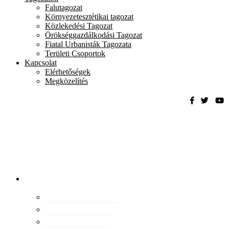
Falutagozat
Környezetesztétikai tagozat
Közlekedési Tagozat
Örökséggazdálkodási Tagozat
Fiatal Urbanisták Tagozata
Területi Csoportok
Kapcsolat
Elérhetőségek
Megközelítés
Magyar
Urbanisztikai
Társaság
tevékenység
Konferenciák
Elismeréseink
Kiadványaink