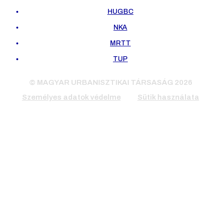
HUGBC
NKA
MRTT
TUP
© MAGYAR URBANISZTIKAI TÁRSASÁG 2026
Személyes adatok védelme
Sütik használata