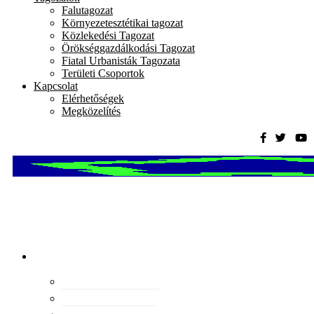
Falutagozat
Környezetesztétikai tagozat
Közlekedési Tagozat
Örökséggazdálkodási Tagozat
Fiatal Urbanisták Tagozata
Területi Csoportok
Kapcsolat
Elérhetőségek
Megközelítés
Magyar
Urbanisztikai
Társaság
tevékenység
Konferenciák
Elismeréseink