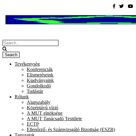
Tevékenység
Konferenciák
Elismeréseink
Kiadványaink
Gondolkodó
Tudástár
Rólunk
Alapszabály
Középtávú vízió
A MUT elnöksége
A MUT Tanácsadó Testülete
ECTP
Ellenőrző- és Számvizsgáló Bizottság (ESZB)
Tagozatok