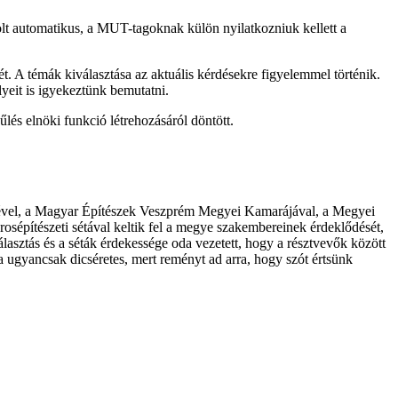
olt automatikus, a MUT-tagoknak külön nyilatkozniuk kellett a
 A témák kiválasztása az aktuális kérdésekre figyelemmel történik.
yeit is igyekeztünk bemutatni.
és elnöki funkció létrehozásáról döntött.
tésével, a Magyar Építészek Veszprém Megyei Kamarájával, a Megyei
osépítészeti sétával
keltik fel a megye szakembereinek érdeklődését,
asztás és a séták érdekessége oda vezetett, hogy a résztvevők között
 ugyancsak dicséretes, mert reményt ad arra, hogy szót értsünk