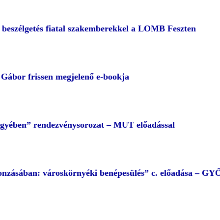
– beszélgetés fiatal szakemberekkel a LOMB Feszten
ábor frissen megjelenő e-bookja
egyében” rendezvénysorozat – MUT előadással
 vonzásában: városkörnyéki benépesülés” c. előadása – G