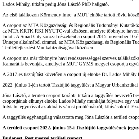
Lados Mihály, titkára pedig Jóna László PhD hallgató.
Az első találkozón Körmendy Imre, a MUT elnöke tartott rövid köszö
A csoport az MTA Közgazdasági és Regionális Tudományi Kutatóköz
az MTA KRTK RKI NYUTO-val közösen, amelyre többnyire havonta egy
tartott. A Smart City sorozat részeként a csoport 2015. november 10
Ünnepe alkalmából címmel, az MTA Közgazdasági és Regionális Tud
Területfejlesztési Munkabizottságával közösen.
A csoport ma már többnyire havi rendszerességgel szervez találkázók
Kamarát is bevonják, amellyel a MUT GYMS megyei csoportja együtt
A 2017-es tisztújítást követően a csoport új elnöke Dr. Lados Mihály le
2022. június 1-jén tartott Tisztújító taggyűlést a Magyar Urbanisztik
Jóna László, a területi csoport korábbi titkára a taggyűlés beveze
csoportjának elhunyt elnöke Lados Mihály munkáját folytatva egy val
folytatni egymással az aktuális városi problémákról, kihívásokról. Ezz
A taggyűlés egyhangúlag választotta meg Jóna Lászlót a területi csop
A területi csoport 2022. június 15-i Tisztújító taggyűlésének jegy
Budapest, Pest megyei területi csoport