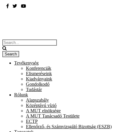
BME
ÉPÍTÉSZMÉRNÖKI KAR
Tevékenység
Konferenciák
Elismeréseink
Kiadványaink
Gondolkodó
Tudástár
Rólunk
Alapszabály
Középtávú vízió
A MUT elnöksége
A MUT Tanácsadó Testülete
ECTP
Ellenőrző- és Számvizsgáló Bizottság (ESZB)
Tagozatok