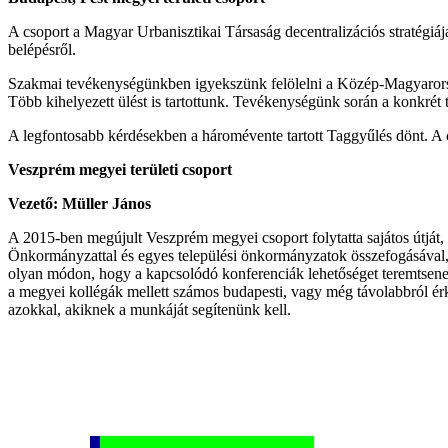
A csoport a Magyar Urbanisztikai Társaság decentralizációs stratégiá
belépésről.
Szakmai tevékenységünkben igyekszünk felölelni a Közép-Magyarország
Több kihelyezett ülést is tartottunk. Tevékenységünk során a konkrét 
A legfontosabb kérdésekben a háromévente tartott Taggyűlés dönt. A c
Veszprém megyei területi csoport
Vezető: Müller János
A 2015-ben megújult Veszprém megyei csoport folytatta sajátos útjá
Önkormányzattal és egyes települési önkormányzatok összefogásával, f
olyan módon, hogy a kapcsolódó konferenciák lehetőséget teremtsenek 
a megyei kollégák mellett számos budapesti, vagy még távolabbról érk
azokkal, akiknek a munkáját segítenünk kell.