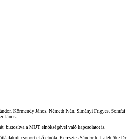
es Sándor, Körmendy János, Németh Iván, Simányi Frigyes, Somfai
er János.
t, biztosítva a MUT elnökségével való kapcsolatot is.
alakult csoport első elnöke Keresztes Sándor lett, alelnöke Dr.