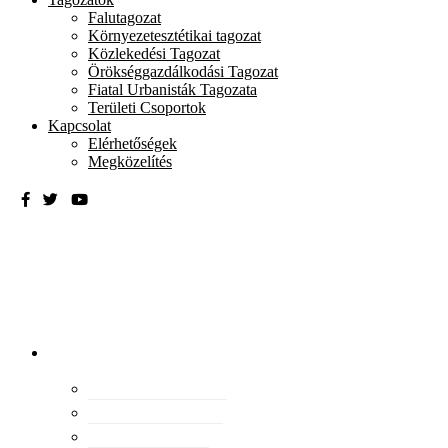
Falutagozat
Környezetesztétikai tagozat
Közlekedési Tagozat
Örökséggazdálkodási Tagozat
Fiatal Urbanisták Tagozata
Területi Csoportok
Kapcsolat
Elérhetőségek
Megközelítés
Magyar
Urbanisztikai
Társaság
tevékenység
Konferenciák
Elismeréseink
Kiadványaink