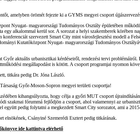
ntőt, amelyben örömét fejezte ki a GYMS megyei csoport újjászervezé
pont Nyugat- magyarországi Tudományos Osztály épületében működik 
 alkalommal kerül sor. A sorozat a helyi szakemberek körében nagy
-én konferenciát szervezett Smart City mint városfejlesztési modell a
ományi Kutatóközpont Nyugat- magyarországi Tudományos Osztályáva
at Győr aktuális urbanisztikai kérdéseiről, rendezési tervi problémái
működési megállapodást is kötött. A csoport programjai nyomon köve
tt, titkára pedig Dr. Jóna László.
ai Társaság Győr-Moson-Sopron megyei területi csoportja!
tő beszédében kihangsúlyozta, hogy célja a győri MUT csoport újrain
ódi szakmai fórummá fejlődjön a csoport, ahol valamennyi az urbaniszt
el együtt pedig folytatni a megkezdett Smart City sorozatot, ami a 2015-
ort elnökének, Csányiné Szemerédi Esztert pedig titkárának.
zőkönyve ide kattintva elérhető