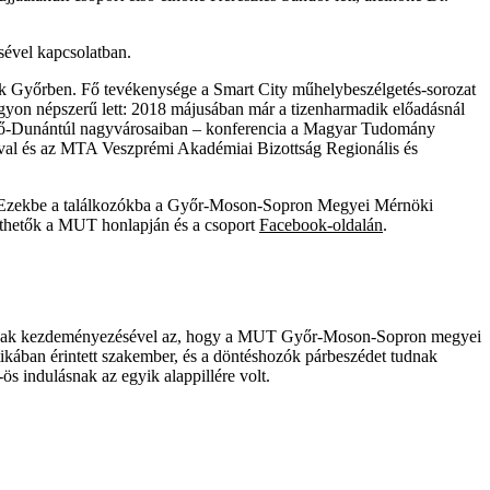
sével kapcsolatban.
Győrben. Fő tevékenysége a Smart City műhelybeszélgetés-sorozat
on népszerű lett: 2018 májusában már a tizenharmadik előadásnál
 Felső-Dunántúl nagyvárosaiban – konferencia a Magyar Tudomány
l és az MTA Veszprémi Akadémiai Bizottság Regionális és
ról. Ezekbe a találkozókba a Győr-Moson-Sopron Megyei Mérnöki
thetők a MUT honlapján és a csoport
Facebook-oldalán
.
dításának kezdeményezésével az, hogy a MUT Győr-Moson-Sopron megyei
ikában érintett szakember, és a döntéshozók párbeszédet tudnak
ös indulásnak az egyik alappillére volt.