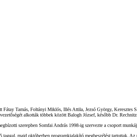
ett Fátay Tamás, Foltányi Miklós, Illés Attila, Jezsó György, Kereszt
ezetőségét alkották többek között Balogh József, később Dr. Rechnitz
egbízotti szerepben Somfai András 1998-ig szervezte a csoport munkájá
gal, majd októberben programkialakító megbeszélést tartottak. Az újjá