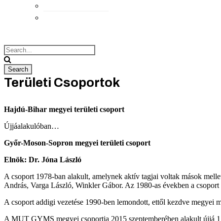
Elérhetőségek
Megközelítés
Területi Csoportok
Hajdú-Bihar megyei területi csoport
Újjáalakulóban…
Győr-Moson-Sopron megyei területi csoport
Elnök: Dr. Jóna László
A csoport 1978-ban alakult, amelynek aktív tagjai voltak mások mell
András, Varga László, Winkler Gábor. Az 1980-as években a csoport v
A csoport addigi vezetése 1990-ben lemondott, ettől kezdve megyei m
A MUT GYMS megyei csoportja 2015 szeptemberében alakult újjá 15 tag