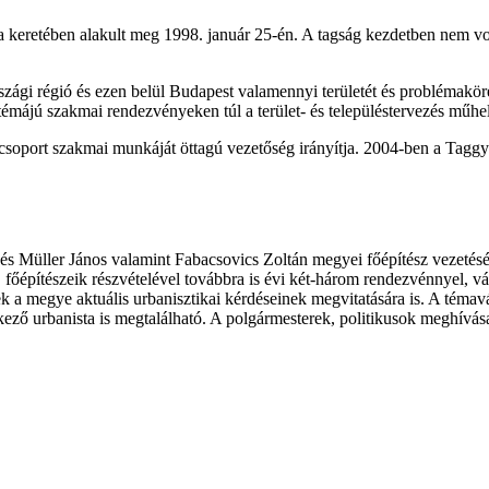
ja keretében alakult meg 1998. január 25-én. A tagság kezdetben nem v
i régió és ezen belül Budapest valamennyi területét és problémakörét.
témájú szakmai rendezvényeken túl a terület- és településtervezés műhel
soport szakmai munkáját öttagú vezetőség irányítja. 2004-ben a Taggyűl
t, és Müller János valamint Fabacsovics Zoltán megyei főépítész veze
őépítészeik részvételével továbbra is évi két-három rendezvénnyel, vár
a megye aktuális urbanisztikai kérdéseinek megvitatására is. A témavál
ező urbanista is megtalálható. A polgármesterek, politikusok meghívása