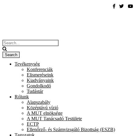
Tevékenység
Konferenciák
Elismeréseink
Kiadványaink
Gondolkodó
Tudástár
Rólunk
Alapszabály
Középtávú vízió
A MUT elnöksége
A MUT Tanácsadó Testülete
ECTP
Ellenőrző- és Számvizsgáló Bizottság (ESZB)
Tagozatok