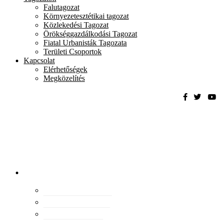
Falutagozat
Környezetesztétikai tagozat
Közlekedési Tagozat
Örökséggazdálkodási Tagozat
Fiatal Urbanisták Tagozata
Területi Csoportok
Kapcsolat
Elérhetőségek
Megközelítés
Magyar
Urbanisztikai
Társaság
tevékenység
Konferenciák
Elismeréseink
Kiadványaink