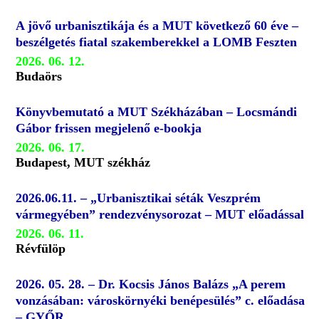
A jövő urbanisztikája és a MUT következő 60 éve –
beszélgetés fiatal szakemberekkel a LOMB Feszten
2026. 06. 12.
Budaörs
Könyvbemutató a MUT Székházában – Locsmándi
Gábor frissen megjelenő e-bookja
2026. 06. 17.
Budapest, MUT székház
2026.06.11. – „Urbanisztikai séták Veszprém
vármegyében” rendezvénysorozat – MUT előadással
2026. 06. 11.
Révfülöp
2026. 05. 28. – Dr. Kocsis János Balázs „A perem
vonzásában: városkörnyéki benépesülés” c. előadása
– GYŐR