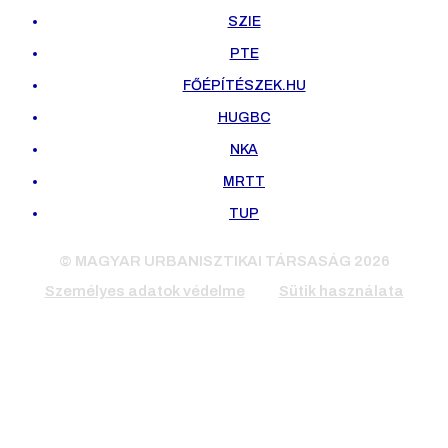
SZIE
PTE
FŐÉPÍTÉSZEK.HU
HUGBC
NKA
MRTT
TUP
© MAGYAR URBANISZTIKAI TÁRSASÁG 2026
Személyes adatok védelme
Sütik használata