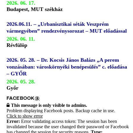
2026. 06. 17.
Budapest, MUT székház
2026.06.11. – „Urbanisztikai séták Veszprém
vármegyében” rendezvénysorozat – MUT előadással
2026. 06. 11.
Révfülöp
2026. 05. 28. – Dr. Kocsis János Balázs „A perem
vonzásában: városkörnyéki benépesülés” c. előadása
– GYŐR
2026. 05. 28.
Győr
FACEBOOK
@
This message is only visible to admins.
Problem displaying Facebook posts. Backup cache in use.
Click to show error
Error:
Error validating access token: The session has been
invalidated because the user changed their password or Facebook
has changed the session for security reasons.
Type: