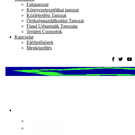
Falutagozat
Környezetesztétikai tagozat
Közlekedési Tagozat
Örökséggazdálkodási Tagozat
Fiatal Urbanisták Tagozata
Területi Csoportok
Kapcsolat
Elérhetőségek
Megközelítés
Magyar
Urbanisztikai
Társaság
tevékenység
Konferenciák
Elismeréseink