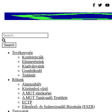
Tevékenység
Konferenciák
Elismeréseink
Kiadványaink
Gondolkodó
Tudástár
Rólunk
Alapszabály
Középtávú vízió
A MUT elnöksége
A MUT Tanácsadó Testülete
ECTP
Ellenőrző- és Számvizsgáló Bizottság (ESZB)
Tagozatok