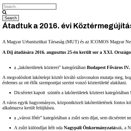
Átadtuk a 2016. évi Köztérmegújítá
A Magyar Urbanisztikai Társaság (MUT) és az ICOMOS Magyar Nemzeti
A Díj átadására 2016. augusztus 25-én került sor a XXI. Ország
a „lakóterületek közterei” kategóriában
Budapest Főváros IV.
A megvalósított lakótelepi köztér kiváló színvonalon mutatja meg, hogy
érdemes az ott élők szempontjai szerint vonzó közterületté alakítani.
Dicséretet kapott szintén a lakóterületek közterei kategóriában
A város egyik hagyományos, központközeli lakóterületének fontos közi
alkalmazva került felújításra.
a „városi főtér” kategóriában a zsűri sem díjat, sem dicséretet n
A zsűri különdíjat ítélt oda
Nagypáli Önkormányzatá
nak, a N