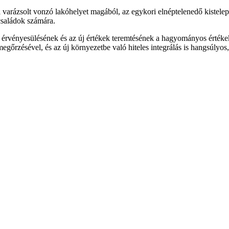
arázsolt vonzó lakóhelyet magából, az egykori elnéptelenedő kistelepü
családok számára.
úra érvényesülésének és az új értékek teremtésének a hagyományos értékek
egőrzésével, és az új környezetbe való hiteles integrálás is hangsúlyos