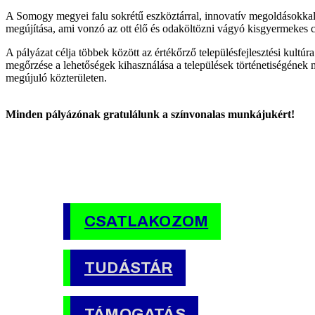
A Somogy megyei falu sokrétű eszköztárral, innovatív megoldásokkal v
megújítása, ami vonzó az ott élő és odaköltözni vágyó kisgyermekes 
A pályázat célja többek között az értékőrző településfejlesztési kult
megőrzése a lehetőségek kihasználása a települések történetiségének m
megújuló közterületen.
Minden pályázónak gratulálunk a színvonalas munkájukért!
CSATLAKOZOM
TUDÁSTÁR
TÁMOGATÁS