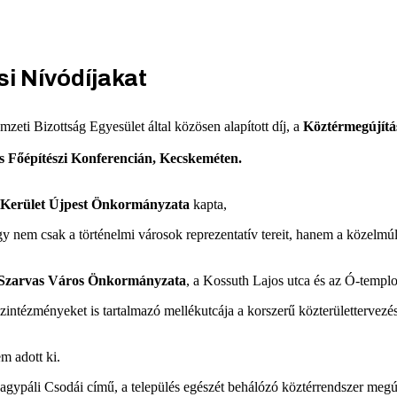
si Nívódíjakat
 Bizottság Egyesület által közösen alapított díj, a
Köztérmegújítá
os Főépítészi Konferencián, Kecskeméten.
 Kerület Újpest Önkormányzata
kapta,
 nem csak a történelmi városok reprezentatív tereit, hanem a közelmúlt 
Szarvas Város Önkormányzata
, a Kossuth Lajos utca és az Ó-templ
ntézményeket is tartalmazó mellékutcája a korszerű közterülettervezés
em adott ki.
agypáli Csodái című, a település egészét behálózó köztérrendszer megújí