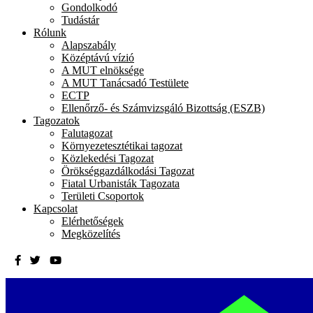
Gondolkodó
Tudástár
Rólunk
Alapszabály
Középtávú vízió
A MUT elnöksége
A MUT Tanácsadó Testülete
ECTP
Ellenőrző- és Számvizsgáló Bizottság (ESZB)
Tagozatok
Falutagozat
Környezetesztétikai tagozat
Közlekedési Tagozat
Örökséggazdálkodási Tagozat
Fiatal Urbanisták Tagozata
Területi Csoportok
Kapcsolat
Elérhetőségek
Megközelítés