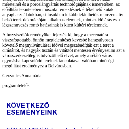
méreteinél és a porcelángyártás technológiájának ismeretében, az
előállítás tekintetében műszaki remeklésnek értékelhető kutak
anyaghasználatukban, stílusukban inkább tekinthetők reprezentatív
belső terek dekorációjára alkalmas elemnek, mint az időjárás és a
légszennyezés rontó hatásainak is kitett kültéri térelemnek.
A hozzászólók reményüket fejezték ki, hogy a mecenatúra
visszafogottabb, önnön megjelenítését kevésbé hangsúlyosan
követelő megnyilvánulásai idővel megszabadítják ezt a teret a
cirádáitól, és hagyják tisztán és vitáktól mentesen érvényesülni azt a
városszerkezetileg is üdvözölhető elvet, amely a sétáló város
egymásba kapcsolódó tereinek láncolatával valóban minőségi
megújítást eredményez a Belvárosban.
Gerzanics Annamária
programfelelős
KÖVETKEZŐ
ESEMÉNYEINK