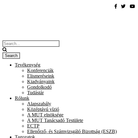
Tevékenység
Konferenciák
Elismeréseink
Kiadványaink
Gondolkodó
Tudástár
Rólunk
Alapszabály
Középtávú vízió
A MUT elnöksége
A MUT Tanácsadó Testülete
ECTP
Ellenőrző- és Számvizsgáló Bizottság (ESZB)
Tagozatok