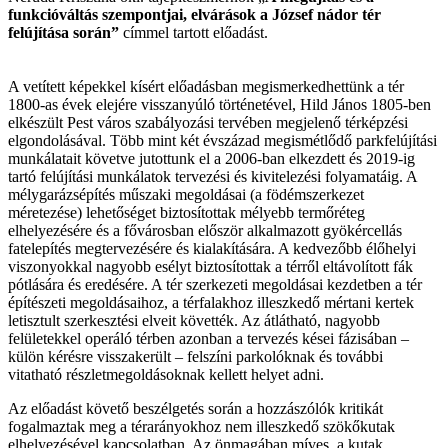
funkcióváltás szempontjai, elvárások a József nádor tér
felújítása során”
címmel tartott előadást.
A vetített képekkel kísért előadásban megismerkedhettünk a tér
1800-as évek elejére visszanyúló történetével, Hild János 1805-ben
elkészült Pest város szabályozási tervében megjelenő térképzési
elgondolásával. Több mint két évszázad megismétlődő parkfelújítási
munkálatait követve jutottunk el a 2006-ban elkezdett és 2019-ig
tartó felújítási munkálatok tervezési és kivitelezési folyamatáig. A
mélygarázsépítés műszaki megoldásai (a födémszerkezet
méretezése) lehetőséget biztosítottak mélyebb termőréteg
elhelyezésére és a fővárosban először alkalmazott gyökércellás
fatelepítés megtervezésére és kialakítására. A kedvezőbb élőhelyi
viszonyokkal nagyobb esélyt biztosítottak a térről eltávolított fák
pótlására és eredésére. A tér szerkezeti megoldásai kezdetben a tér
építészeti megoldásaihoz, a térfalakhoz illeszkedő mértani kertek
letisztult szerkesztési elveit követték. Az átlátható, nagyobb
felületekkel operáló térben azonban a tervezés kései fázisában –
külön kérésre visszakerült – felszíni parkolóknak és további
vitatható részletmegoldásoknak kellett helyet adni.
Az előadást követő beszélgetés során a hozzászólók kritikát
fogalmaztak meg a térarányokhoz nem illeszkedő szökőkutak
elhelyezésével kapcsolatban. Az önmagában míves, a kutak