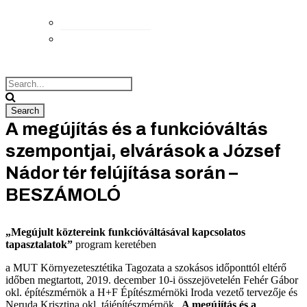
Elérhetőségek
Megközelítés
A megújítás és a funkcióváltás
szempontjai, elvárások a József
Nádor tér felújítása során –
BESZÁMOLÓ
„Megújult köztereink funkcióváltásával kapcsolatos
tapasztalatok”
program keretében
a MUT Környezetesztétika Tagozata a szokásos időponttól eltérő
időben megtartott, 2019. december 10-i összejövetelén Fehér Gábor
okl. építészmérnök a H+F Építészmérnöki Iroda vezető tervezője és
Neruda Krisztina okl. tájépítészmérnök „
A megújítás és a