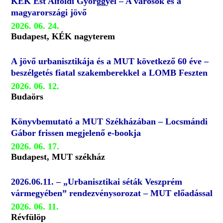
KÉK Est Alföldi Györggyel – A városok és a
magyarországi jövő
2026. 06. 24.
Budapest, KÉK nagyterem
A jövő urbanisztikája és a MUT következő 60 éve –
beszélgetés fiatal szakemberekkel a LOMB Feszten
2026. 06. 12.
Budaörs
Könyvbemutató a MUT Székházában – Locsmándi
Gábor frissen megjelenő e-bookja
2026. 06. 17.
Budapest, MUT székház
2026.06.11. – „Urbanisztikai séták Veszprém
vármegyében” rendezvénysorozat – MUT előadással
2026. 06. 11.
Révfülöp