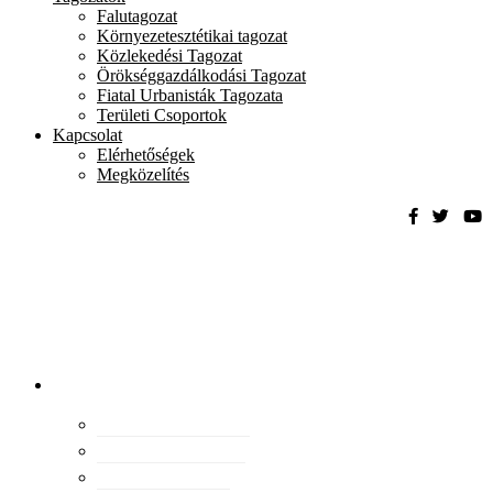
Falutagozat
Környezetesztétikai tagozat
Közlekedési Tagozat
Örökséggazdálkodási Tagozat
Fiatal Urbanisták Tagozata
Területi Csoportok
Kapcsolat
Elérhetőségek
Megközelítés
Magyar
Urbanisztikai
Társaság
tevékenység
Konferenciák
Elismeréseink
Kiadványaink