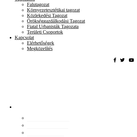
Falutagozat
Környezetesztétikai tagozat
Közlekedési Tagozat
Örökséggazdálkodási Tagozat
Fiatal Urbanisták Tagozata
Területi Csoportok
Kapcsolat
Elérhetőségek
Megközelítés
Magyar
Urbanisztikai
Társaság
tevékenység
Konferenciák
Elismeréseink
Kiadványaink