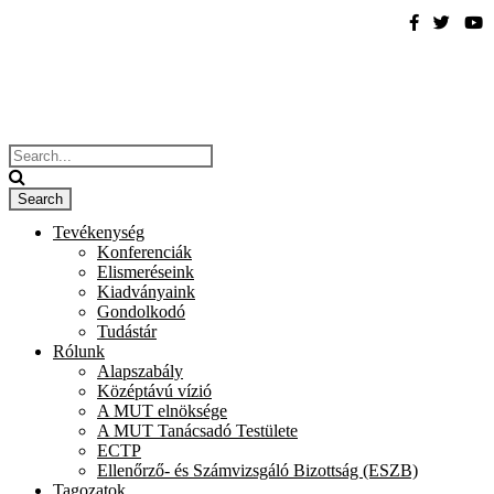
Tevékenység
Konferenciák
Elismeréseink
Kiadványaink
Gondolkodó
Tudástár
Rólunk
Alapszabály
Középtávú vízió
A MUT elnöksége
A MUT Tanácsadó Testülete
ECTP
Ellenőrző- és Számvizsgáló Bizottság (ESZB)
Tagozatok