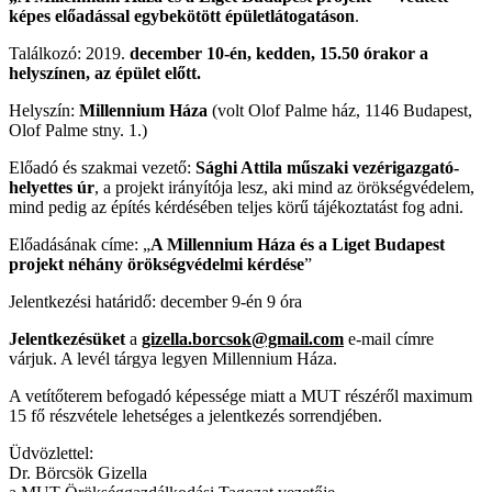
képes előadással egybekötött épületlátogatáson
.
Találkozó: 2019.
december 10-én, kedden, 15.50 órakor a
helyszínen, az épület előtt.
Helyszín:
Millennium Háza
(volt Olof Palme ház, 1146 Budapest,
Olof Palme stny. 1.)
Előadó és szakmai vezető:
Sághi Attila műszaki vezérigazgató-
helyettes úr
, a projekt irányítója lesz, aki mind az örökségvédelem,
mind pedig az építés kérdésében teljes körű tájékoztatást fog adni.
Előadásának címe: „
A Millennium Háza és a Liget Budapest
projekt néhány örökségvédelmi kérdése
”
Jelentkezési határidő: december 9-én 9 óra
Jelentkezésüket
a
gizella.borcsok@gmail.com
e-mail címre
várjuk. A levél tárgya legyen Millennium Háza.
A vetítőterem befogadó képessége miatt a MUT részéről maximum
15 fő részvétele lehetséges a jelentkezés sorrendjében.
Üdvözlettel:
Dr. Börcsök Gizella