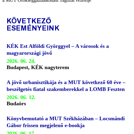
a MUT Örökséggazdálkodási Tagozat vezetője
KÖVETKEZŐ
ESEMÉNYEINK
KÉK Est Alföldi Györggyel – A városok és a
magyarországi jövő
2026. 06. 24.
Budapest, KÉK nagyterem
A jövő urbanisztikája és a MUT következő 60 éve –
beszélgetés fiatal szakemberekkel a LOMB Feszten
2026. 06. 12.
Budaörs
Könyvbemutató a MUT Székházában – Locsmándi
Gábor frissen megjelenő e-bookja
2026. 06. 17.