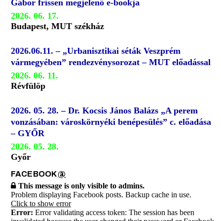
Gábor frissen megjelenő e-bookja
2026. 06. 17.
Budapest, MUT székház
2026.06.11. – „Urbanisztikai séták Veszprém
vármegyében” rendezvénysorozat – MUT előadással
2026. 06. 11.
Révfülöp
2026. 05. 28. – Dr. Kocsis János Balázs „A perem
vonzásában: városkörnyéki benépesülés” c. előadása
– GYŐR
2026. 05. 28.
Győr
FACEBOOK
@
This message is only visible to admins.
Problem displaying Facebook posts. Backup cache in use.
Click to show error
Error:
Error validating access token: The session has been