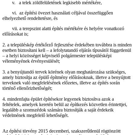
v. a telek zöldfelületének legkisebb mértékére,
vi. az építési övezet használati céljával összefüggően
elhelyezhető rendeltetésre, és
vii. a terepszint alatti építés mértékére és helyére vonatkozó
előírásokat is;
2. a településkép értékőrző fejlesztése érdekében továbbra is minden
esetben biztosítani kell – a lefolytatandó eljárás típusától függetlenül
– a helyi közösséget képviselő polgármester településképi
véleményének érvényesülését;
3. a benyújtandó tervek körének olyan meghatározása szükséges,
amely biztosítja az épülő építmény előírásoknak, illetve a benyújtott
terveknek való megfelelésének előzetes, illetve az építés során
történő ellenőrizhetőségét;
4. mindenfajta épület építésekor legyenek biztosítva azok a
feltételek, amelyek keretén belül az építkezés közvetlen érintettjei,
legalább a szomszédok számára biztosítják a saját érdekeik
védelmének megfelelő lehetőségét.
Az építési törvény 2015 decemberi, szakszerűtlenül rögtönzött