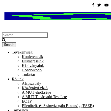
Tevékenység
Konferenciák
Elismeréseink
Kiadványaink
Gondolkodó
Tudástár
Rólunk
Alapszabály
Középtávú vízió
A MUT elnöksége
A MUT Tanácsadó Testülete
ECTP
Ellenőrző- és Számvizsgáló Bizottság (ESZB)
Tagozatok