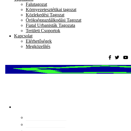
Falutagozat
Környezetesztétikai tagozat
Közlekedési Tagozat
Örökséggazdálkodási Tagozat
Fiatal Urbanisták Tagozata
Területi Csoportok
Kapcsolat
Elérhetőségek
Megközelítés
Magyar
Urbanisztikai
Társaság
tevékenység
Konferenciák
Elismeréseink