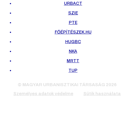
URBACT
SZIE
PTE
FŐÉPÍTÉSZEK.HU
HUGBC
NKA
MRTT
TUP
© MAGYAR URBANISZTIKAI TÁRSASÁG 2026
Személyes adatok védelme
Sütik használata