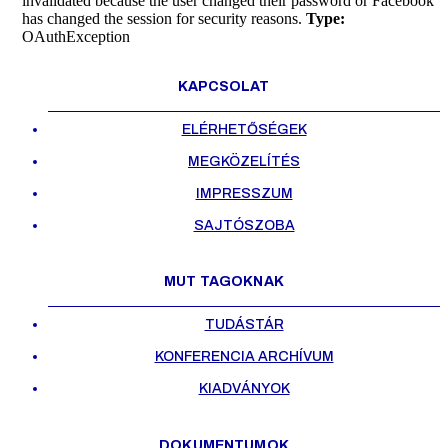
invalidated because the user changed their password or Facebook
has changed the session for security reasons.
Type:
OAuthException
KAPCSOLAT
ELÉRHETŐSÉGEK
MEGKÖZELÍTÉS
IMPRESSZUM
SAJTÓSZOBA
MUT TAGOKNAK
TUDÁSTÁR
KONFERENCIA ARCHÍVUM
KIADVÁNYOK
DOKUMENTUMOK