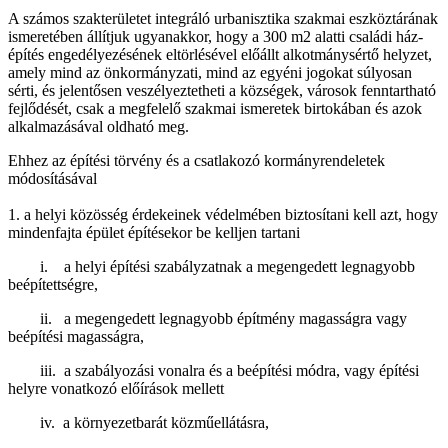
A számos szakterületet integráló urbanisztika szakmai eszköztárának
ismeretében állítjuk ugyanakkor, hogy a 300 m2 alatti családi ház-
építés engedélyezésének eltörlésével előállt alkotmánysértő helyzet,
amely mind az önkormányzati, mind az egyéni jogokat súlyosan
sérti, és jelentősen veszélyeztetheti a községek, városok fenntartható
fejlődését, csak a megfelelő szakmai ismeretek birtokában és azok
alkalmazásával oldható meg.
Ehhez az építési törvény és a csatlakozó kormányrendeletek
módosításával
1. a helyi közösség érdekeinek védelmében biztosítani kell azt, hogy
mindenfajta épület építésekor be kelljen tartani
i. a helyi építési szabályzatnak a megengedett legnagyobb
beépítettségre,
ii. a megengedett legnagyobb építmény magasságra vagy
beépítési magasságra,
iii. a szabályozási vonalra és a beépítési módra, vagy építési
helyre vonatkozó előírások mellett
iv. a környezetbarát közműellátásra,