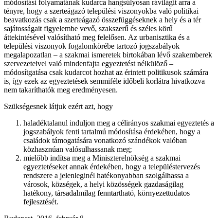
módosítási folyamatának kudarca hangsúlyosan rávilágít arra a
tényre, hogy a szerteágazó települési viszonyokba való politikai
beavatkozás csak a szerteágazó összefüggéseknek a hely és a tér
sajátosságait figyelembe vevő, szakszerű és széles körű
áttekintésével valósítható meg felelősen. Az urbanisztika és a
települési viszonyok fogalomkörébe tartozó jogszabályok
megalapozatlan – a szakmai ismeretek birtokában lévő szakemberek
szervezeteivel való mindenfajta egyeztetést nélkülöző –
módosítgatása csak kudarcot hozhat az érintett politikusok számára
is, így ezek az egyeztetések semmiféle időbeli korlátra hivatkozva
nem takaríthatók meg eredményesen.
Szükségesnek látjuk ezért azt, hogy
haladéktalanul induljon meg a célirányos szakmai egyeztetés a
jogszabályok fenti tartalmú módosítása érdekében, hogy a
családok támogatására vonatkozó szándékok valóban
közhasznúan valósulhassanak meg;
mielőbb indítsa meg a Miniszterelnökség a szakmai
egyeztetéseket annak érdekében, hogy a településtervezés
rendszere a jelenleginél hatékonyabban szolgálhassa a
városok, községek, a helyi közösségek gazdaságilag
hatékony, társadalmilag fenntartható, környezettudatos
fejlesztését.