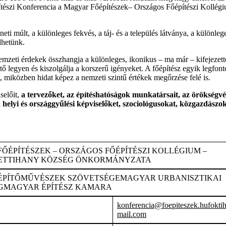
tészi Konferencia a Magyar Főépítészek– Országos Főépítészi Kollég
i múlt, a különleges fekvés, a táj- és a település látványa, a különlege
dhetünk.
nemzeti érdekek összhangja a különleges, ikonikus – ma már – kifejezett
tő legyen és kiszolgálja a korszerű igényeket. A főépítész egyik legfont
, miközben hidat képez a nemzeti szintű értékek megőrzése felé is.
selőit,
a tervezőket, az építéshatóságok munkatársait, az örökségvé
elyi és országgyűlési képviselőket, szociológusokat, közgazdászok
ŐÉPÍTÉSZEK – ORSZÁGOS FŐÉPÍTÉSZI KOLLÉGIUM –
ETTIHANY KÖZSÉG ÖNKORMÁNYZATA
ÉPÍTŐMŰVÉSZEK SZÖVETSÉGEMAGYAR URBANISZTIKAI
GMAGYAR ÉPÍTÉSZ KAMARA
konferencia@foepiteszek.hu
fokt
mail.com