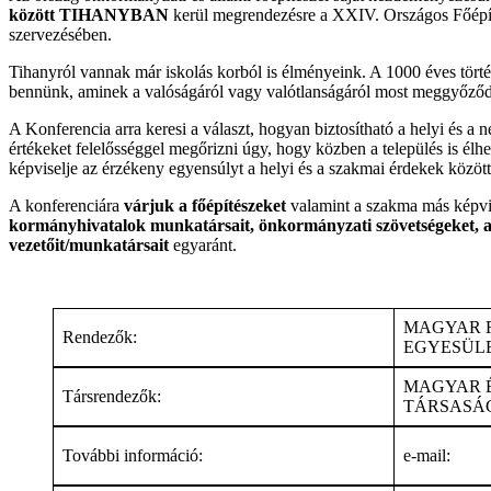
között TIHANYBAN
kerül megrendezésre a XXIV. Országos Főépí
szervezésében.
Tihanyról vannak már iskolás korból is élményeink. A 1000 éves történet
bennünk, aminek a valóságáról vagy valótlanságáról most meggyőző
A Konferencia arra keresi a választ, hogyan biztosítható a helyi és a 
értékeket felelősséggel megőrizni úgy, hogy közben a település is élhe
képviselje az érzékeny egyensúlyt a helyi és a szakmai érdekek között
A konferenciára
várjuk a főépítészeket
valamint a szakma más képvi
kormányhivatalok munkatársait, önkormányzati szövetségeket, a h
vezetőit/munkatársait
egyaránt.
MAGYAR F
Rendezők:
EGYESÜL
MAGYAR 
Társrendezők:
TÁRSASÁ
További információ:
e-mail: