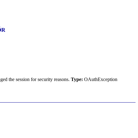
YŐR
ed the session for security reasons.
Type:
OAuthException