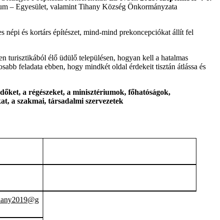
ium – Egyesület, valamint Tihany Község Önkormányzata
s népi és kortárs építészet, mind-mind prekoncepciókat állít fel
en turisztikából élő üdülő településen, hogyan kell a hatalmas
osabb feladata ebben, hogy mindkét oldal érdekeit tisztán átlássa és
dőket, a régészeket, a minisztériumok, főhatóságok,
at, a szakmai, társadalmi szervezetek
ihany2019@g