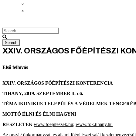
Elérhetőségek
Megközelítés
XXIV. ORSZÁGOS FŐÉPÍTÉSZI K
Első felhívás
XXIV. ORSZÁGOS FŐÉPÍTÉSZI KONFERENCIA
TIHANY, 2019. SZEPTEMBER 4-5-6.
TÉMA IKONIKUS TELEPÜLÉS A VÉDELMEK TENGERÉ
MOTTÓ ÉLNI ÉS ÉLNI HAGYNI
RÉSZLETEK
www.foepiteszek.hu;
www.fok.tihany.hu
Az ország önkormányzati és állami főépítészei saját kezdeményezésü