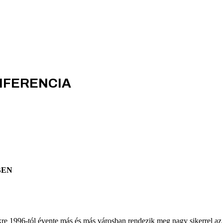
ONFERENCIA
BEN
kre 1996-tól évente más és más városban rendezik meg nagy sikerrel a