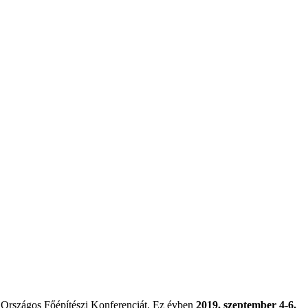
z Országos Főépítészi Konferenciát. Ez évben
2019. szeptember 4-6.