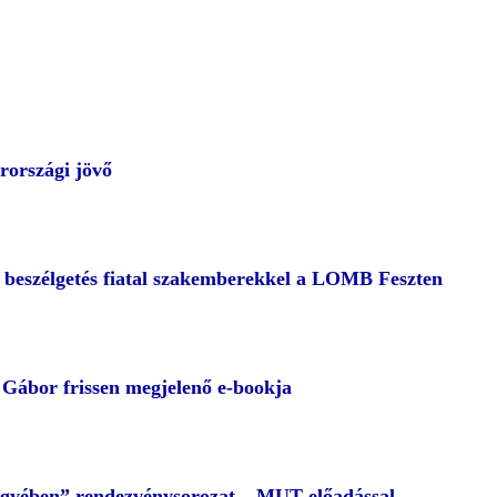
rországi jövő
– beszélgetés fiatal szakemberekkel a LOMB Feszten
ábor frissen megjelenő e-bookja
egyében” rendezvénysorozat – MUT előadással