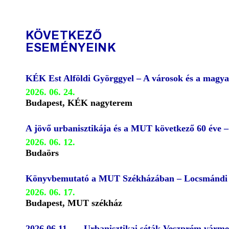
KÖVETKEZŐ
ESEMÉNYEINK
KÉK Est Alföldi Györggyel – A városok és a magya
2026. 06. 24.
Budapest, KÉK nagyterem
A jövő urbanisztikája és a MUT következő 60 éve 
2026. 06. 12.
Budaörs
Könyvbemutató a MUT Székházában – Locsmándi G
2026. 06. 17.
Budapest, MUT székház
2026.06.11. – „Urbanisztikai séták Veszprém várm