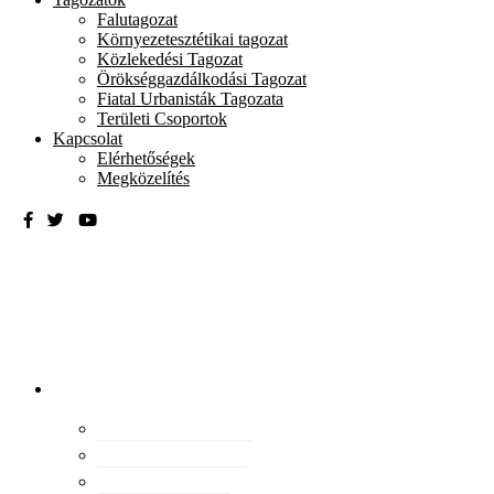
Falutagozat
Környezetesztétikai tagozat
Közlekedési Tagozat
Örökséggazdálkodási Tagozat
Fiatal Urbanisták Tagozata
Területi Csoportok
Kapcsolat
Elérhetőségek
Megközelítés
Magyar
Urbanisztikai
Társaság
tevékenység
Konferenciák
Elismeréseink
Kiadványaink