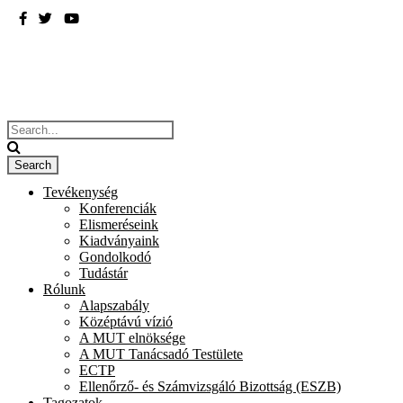
BME
ÉPÍTÉSZMÉRNÖKI KAR
Tevékenység
Konferenciák
Elismeréseink
Kiadványaink
Gondolkodó
Tudástár
Rólunk
Alapszabály
Középtávú vízió
A MUT elnöksége
A MUT Tanácsadó Testülete
ECTP
Ellenőrző- és Számvizsgáló Bizottság (ESZB)
Tagozatok