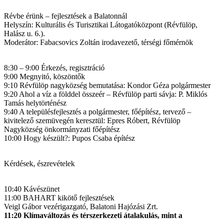
Révbe érünk – fejlesztések a Balatonnál
Helyszín: Kulturális és Turisztikai Látogatóközpont (Révfülöp,
Halász u. 6.).
Moderátor: Fabacsovics Zoltán irodavezető, térségi főmérnök
8:30 – 9:00 Érkezés, regisztráció
9:00 Megnyitó, köszöntők
9:10 Révfülöp nagyközség bemutatása: Kondor Géza polgármester
9:20 Ahol a víz a földdel összeér – Révfülöp parti sávja: P. Miklós
Tamás helytörténész
9:40 A településfejlesztés a polgármester, főépítész, tervező –
kivitelező szemüvegén keresztül: Epres Róbert, Révfülöp
Nagyközség önkormányzati főépítész
10:00 Hogy készült?: Pupos Csaba építész
Kérdések, észrevételek
10:40 Kávészünet
11:00 BAHART kikötő fejlesztések
Veigl Gábor vezérigazgató, Balatoni Hajózási Zrt.
11:20 Klímaváltozás és térszerkezeti átalakulás, mint a