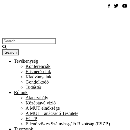
Tevékenység
Konferenciák
Elismeréseink
Kiadványaink
Gondolkodó
Tudástár
Rólunk
Alapszabály
Középtávú vízió
A MUT elnöksége
A MUT Tanácsadó Testülete
ECTP
Ellenőrző- és Számvizsgáló Bizottság (ESZB)
Tagozatok