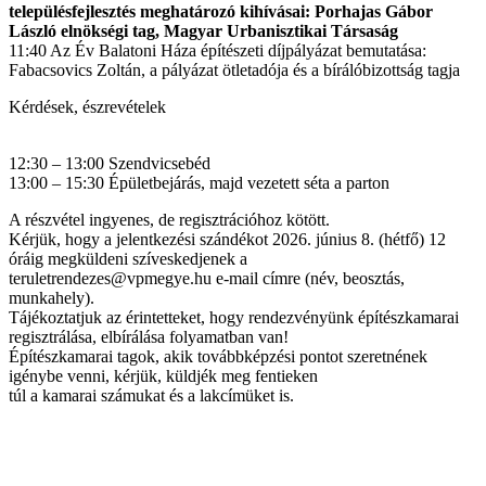
településfejlesztés meghatározó kihívásai: Porhajas Gábor
László elnökségi tag, Magyar Urbanisztikai Társaság
11:40 Az Év Balatoni Háza építészeti díjpályázat bemutatása:
Fabacsovics Zoltán, a pályázat ötletadója és a bírálóbizottság tagja
Kérdések, észrevételek
12:30 – 13:00 Szendvicsebéd
13:00 – 15:30 Épületbejárás, majd vezetett séta a parton
A részvétel ingyenes, de regisztrációhoz kötött.
Kérjük, hogy a jelentkezési szándékot 2026. június 8. (hétfő) 12
óráig megküldeni szíveskedjenek a
teruletrendezes@vpmegye.hu e-mail címre (név, beosztás,
munkahely).
Tájékoztatjuk az érintetteket, hogy rendezvényünk építészkamarai
regisztrálása, elbírálása folyamatban van!
Építészkamarai tagok, akik továbbképzési pontot szeretnének
igénybe venni, kérjük, küldjék meg fentieken
túl a kamarai számukat és a lakcímüket is.