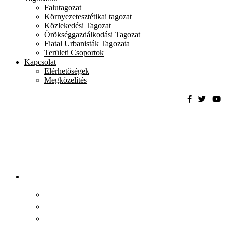
Falutagozat
Környezetesztétikai tagozat
Közlekedési Tagozat
Örökséggazdálkodási Tagozat
Fiatal Urbanisták Tagozata
Területi Csoportok
Kapcsolat
Elérhetőségek
Megközelítés
Magyar
Urbanisztikai
Társaság
tevékenység
Konferenciák
Elismeréseink
Kiadványaink