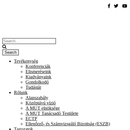
Tevékenység
Konferenciák
Elismeréseink
Kiadványaink
Gondolkodó
Tudástár
Rólunk
Alapszabály
Középtávú vízió
A MUT elnöksége
A MUT Tanácsadó Testülete
ECTP
Ellenőrző- és Számvizsgáló Bizottság (ESZB)
Tagozatok