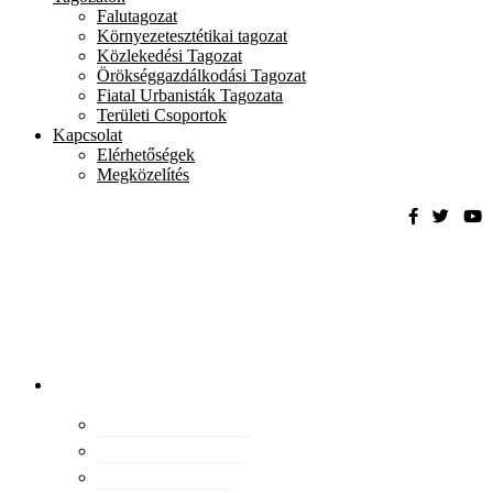
Falutagozat
Környezetesztétikai tagozat
Közlekedési Tagozat
Örökséggazdálkodási Tagozat
Fiatal Urbanisták Tagozata
Területi Csoportok
Kapcsolat
Elérhetőségek
Megközelítés
Magyar
Urbanisztikai
Társaság
tevékenység
Konferenciák
Elismeréseink
Kiadványaink