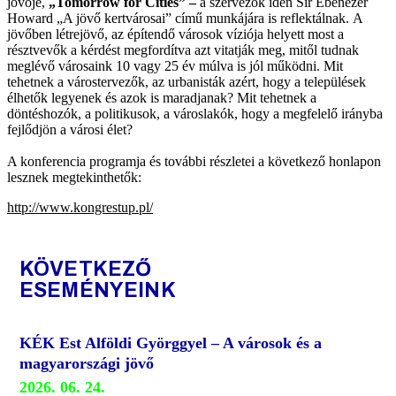
jövője,
„Tomorrow for Cities” –
a szervezők idén Sir Ebenezer
Howard „A jövő kertvárosai” című munkájára is reflektálnak. A
jövőben létrejövő, az építendő városok víziója helyett most a
résztvevők a kérdést megfordítva azt vitatják meg, mitől tudnak
meglévő városaink 10 vagy 25 év múlva is jól működni. Mit
tehetnek a várostervezők, az urbanisták azért, hogy a települések
élhetők legyenek és azok is maradjanak? Mit tehetnek a
döntéshozók, a politikusok, a városlakók, hogy a megfelelő irányba
fejlődjön a városi élet?
A konferencia programja és további részletei a következő honlapon
lesznek megtekinthetők:
http://www.kongrestup.pl/
KÖVETKEZŐ
ESEMÉNYEINK
KÉK Est Alföldi Györggyel – A városok és a
magyarországi jövő
2026. 06. 24.