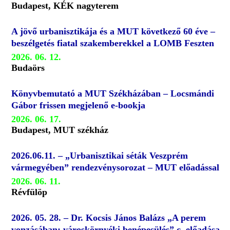
Budapest, KÉK nagyterem
A jövő urbanisztikája és a MUT következő 60 éve –
beszélgetés fiatal szakemberekkel a LOMB Feszten
2026. 06. 12.
Budaörs
Könyvbemutató a MUT Székházában – Locsmándi
Gábor frissen megjelenő e-bookja
2026. 06. 17.
Budapest, MUT székház
2026.06.11. – „Urbanisztikai séták Veszprém
vármegyében” rendezvénysorozat – MUT előadással
2026. 06. 11.
Révfülöp
2026. 05. 28. – Dr. Kocsis János Balázs „A perem
vonzásában: városkörnyéki benépesülés” c. előadása