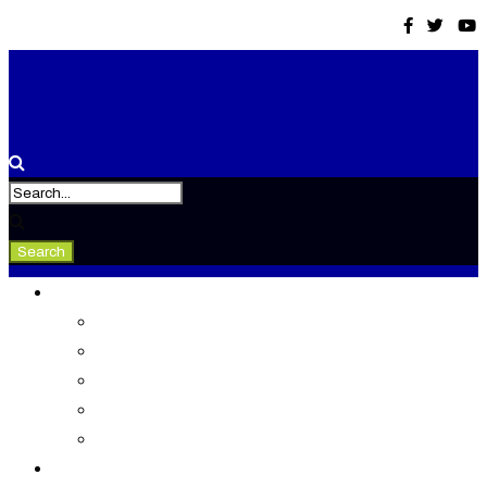
Tevékenység
Konferenciák
Elismeréseink
Kiadványaink
Gondolkodó
Tudástár
Rólunk