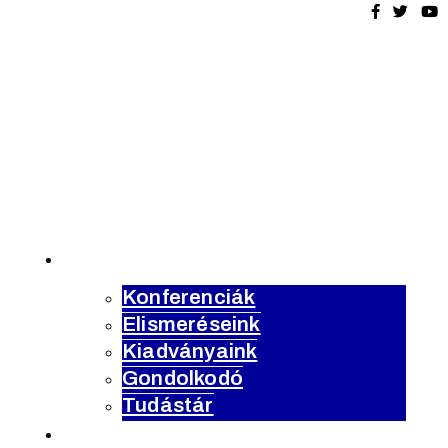
Magyar
Urbanisztikai
Társaság
tevékenység
Konferenciák
Elismeréseink
Kiadványaink
Gondolkodó
Tudástár
rólunk