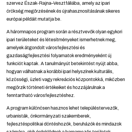
szervez Észak-Rajna–Vesztfáliába, amely az ipari
örökség megőrzésének és újrahasznosításának sikeres
európai példáit mutatja be.
A háromnapos program során a résztvevők olyan egykori
ipari területeket és létesítményeket ismerhetnek meg,
amelyek átgondolt városfejlesztési és
gazdaságfejlesztési folyamatok eredményeként új
funkciót kaptak. A tanulmányút betekintést nyújt abba,
hogyan válhatnak a korábbi ipari helyszínek kulturális,
közösségi, üzleti vagy rekreációs központokká, miközben
megőrzik történeti értékeiket és hozzájárulnak a
fenntartható városfejlesztéshez.
A program különösen hasznos lehet településtervezők,
urbanisták, önkormányzati szakemberek,
fejlesztéspolitikai döntéshozók, beruházók és mindazok
számára, akik érdeklődnek a barnamezős területek