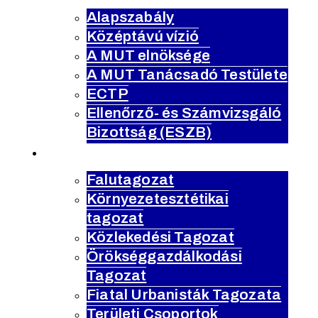
Alapszabály
Középtávú vízió
A MUT elnöksége
A MUT Tanácsadó Testülete
ECTP
Ellenőrző- és Számvizsgáló
Bizottság (ESZB)
tagozatok
Falutagozat
Környezetesztétikai
tagozat
Közlekedési Tagozat
Örökséggazdálkodási
Tagozat
Fiatal Urbanisták Tagozata
Területi Csoportok