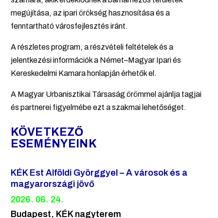
megújítása, az ipari örökség hasznosítása és a
fenntartható városfejlesztés iránt.
A részletes program, a részvételi feltételek és a
jelentkezési információk a Német–Magyar Ipari és
Kereskedelmi Kamara honlapján érhetők el.
A Magyar Urbanisztikai Társaság örömmel ajánlja tagjai
és partnerei figyelmébe ezt a szakmai lehetőséget.
KÖVETKEZŐ
ESEMÉNYEINK
KÉK Est Alföldi Györggyel – A városok és a
magyarországi jövő
2026. 06. 24.
Budapest, KÉK nagyterem