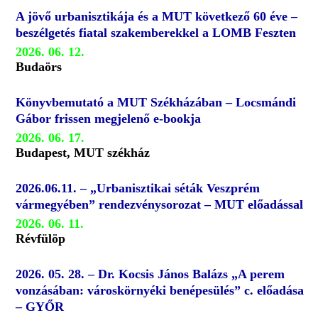
A jövő urbanisztikája és a MUT következő 60 éve –
beszélgetés fiatal szakemberekkel a LOMB Feszten
2026. 06. 12.
Budaörs
Könyvbemutató a MUT Székházában – Locsmándi
Gábor frissen megjelenő e-bookja
2026. 06. 17.
Budapest, MUT székház
2026.06.11. – „Urbanisztikai séták Veszprém
vármegyében” rendezvénysorozat – MUT előadással
2026. 06. 11.
Révfülöp
2026. 05. 28. – Dr. Kocsis János Balázs „A perem
vonzásában: városkörnyéki benépesülés” c. előadása
– GYŐR