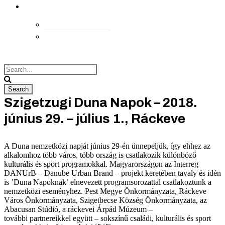
kapcsolat
Elérhetőségek
Megközelítés
Szigetzugi Duna Napok – 2018.
június 29. – július 1., Ráckeve
A Duna nemzetközi napját június 29-én ünnepeljük, így ehhez az
alkalomhoz több város, több ország is csatlakozik különböző
kulturális és sport programokkal. Magyarországon az Interreg
DANUrB – Danube Urban Brand – projekt keretében tavaly és idén
is ’Duna Napoknak’ elnevezett programsorozattal csatlakoztunk a
nemzetközi eseményhez. Pest Megye Önkormányzata, Ráckeve
Város Önkormányzata, Szigetbecse Község Önkormányzata, az
Abacusan Stúdió, a ráckevei Árpád Múzeum –
további partnereikkel együtt – sokszínű családi, kulturális és sport