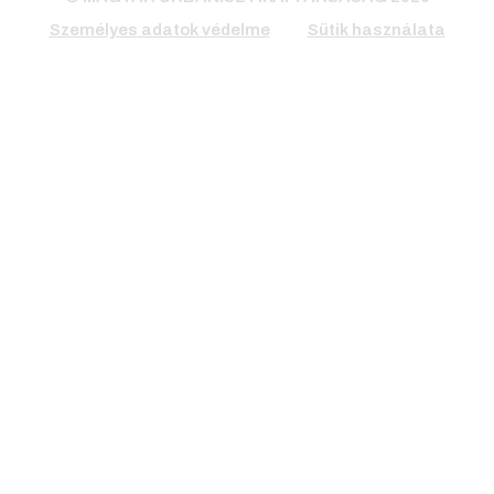
Személyes adatok védelme
Sütik használata