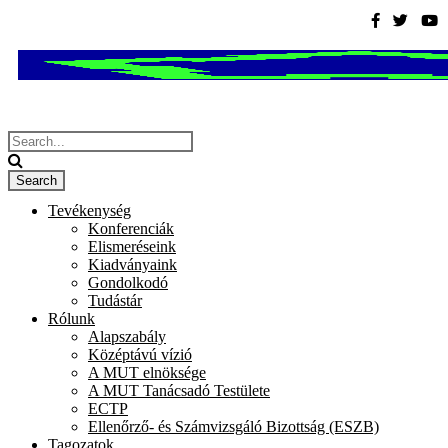
Tevékenység
Konferenciák
Elismeréseink
Kiadványaink
Gondolkodó
Tudástár
Rólunk
Alapszabály
Középtávú vízió
A MUT elnöksége
A MUT Tanácsadó Testülete
ECTP
Ellenőrző- és Számvizsgáló Bizottság (ESZB)
Tagozatok