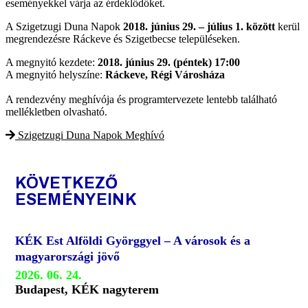
eseményekkel várja az érdeklődőket.
A Szigetzugi Duna Napok
2018. június 29. – július 1. között
kerül
megrendezésre Ráckeve és Szigetbecse településeken.
A megnyitó kezdete:
2018. június 29. (péntek) 17:00
A megnyitó helyszíne:
Ráckeve, Régi Városháza
A rendezvény meghívója és programtervezete lentebb található
mellékletben olvasható.
Szigetzugi Duna Napok Meghívó
KÖVETKEZŐ
ESEMÉNYEINK
KÉK Est Alföldi Györggyel – A városok és a
magyarországi jövő
2026. 06. 24.
Budapest, KÉK nagyterem