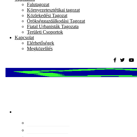
Falutagozat
Környezetesztétikai tagozat
Közlekedési Tagozat
Örökséggazdálkodási Tagozat
Fiatal Urbanisták Tagozata
Területi Csoportok
Kapcsolat
Elérhetőségek
Megközelítés
Magyar
Urbanisztikai
Társaság
tevékenység
Konferenciák
Elismeréseink