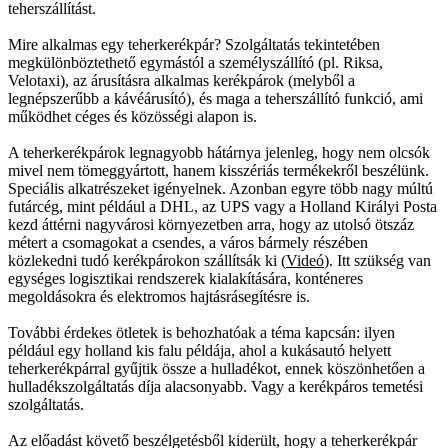
teherszállítást.
Mire alkalmas egy teherkerékpár? Szolgáltatás tekintetében
megkülönböztethető egymástól a személyszállító (pl. Riksa,
Velotaxi), az árusításra alkalmas kerékpárok (melyből a
legnépszerűbb a kávéárusító), és maga a teherszállító funkció, ami
működhet céges és közösségi alapon is.
A teherkerékpárok legnagyobb hátárnya jelenleg, hogy nem olcsók
mivel nem tömeggyártott, hanem kisszériás termékekről beszélünk.
Speciális alkatrészeket igényelnek. Azonban egyre több nagy múltú
futárcég, mint például a DHL, az UPS vagy a Holland Királyi Posta
kezd áttérni nagyvárosi környezetben arra, hogy az utolsó ötszáz
métert a csomagokat a csendes, a város bármely részében
közlekedni tudó kerékpárokon szállítsák ki (
Videó
). Itt szükség van
egységes logisztikai rendszerek kialakítására, konténeres
megoldásokra és elektromos hajtásrásegítésre is.
További érdekes ötletek is behozhatóak a téma kapcsán: ilyen
például egy holland kis falu példája, ahol a kukásautó helyett
teherkerékpárral gyűjtik össze a hulladékot, ennek köszönhetően a
hulladékszolgáltatás díja alacsonyabb. Vagy a kerékpáros temetési
szolgáltatás.
Az előadást követő beszélgetésből kiderült, hogy a teherkerékpár