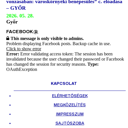
vonzásában: városkörnyéki benépesülés” c. előadása
– GYŐR
2026. 05. 28.
Győr
FACEBOOK
@
This message is only visible to admins.
Problem displaying Facebook posts. Backup cache in use.
Click to show error
Error:
Error validating access token: The session has been
invalidated because the user changed their password or Facebook
has changed the session for security reasons.
Type:
OAuthException
KAPCSOLAT
ELÉRHETŐSÉGEK
MEGKÖZELÍTÉS
IMPRESSZUM
SAJTÓSZOBA