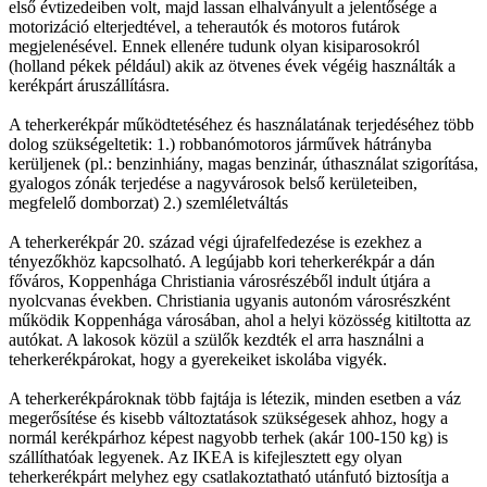
első évtizedeiben volt, majd lassan elhalványult a jelentősége a
motorizáció elterjedtével, a teherautók és motoros futárok
megjelenésével. Ennek ellenére tudunk olyan kisiparosokról
(holland pékek például) akik az ötvenes évek végéig használták a
kerékpárt áruszállításra.
A teherkerékpár működtetéséhez és használatának terjedéséhez több
dolog szükségeltetik: 1.) robbanómotoros járművek hátrányba
kerüljenek (pl.: benzinhiány, magas benzinár, úthasználat szigorítása,
gyalogos zónák terjedése a nagyvárosok belső kerületeiben,
megfelelő domborzat) 2.) szemléletváltás
A teherkerékpár 20. század végi újrafelfedezése is ezekhez a
tényezőkhöz kapcsolható. A legújabb kori teherkerékpár a dán
főváros, Koppenhága Christiania városrészéből indult útjára a
nyolcvanas években. Christiania ugyanis autonóm városrészként
működik Koppenhága városában, ahol a helyi közösség kitiltotta az
autókat. A lakosok közül a szülők kezdték el arra használni a
teherkerékpárokat, hogy a gyerekeiket iskolába vigyék.
A teherkerékpároknak több fajtája is létezik, minden esetben a váz
megerősítése és kisebb változtatások szükségesek ahhoz, hogy a
normál kerékpárhoz képest nagyobb terhek (akár 100-150 kg) is
szállíthatóak legyenek. Az IKEA is kifejlesztett egy olyan
teherkerékpárt melyhez egy csatlakoztatható utánfutó biztosítja a