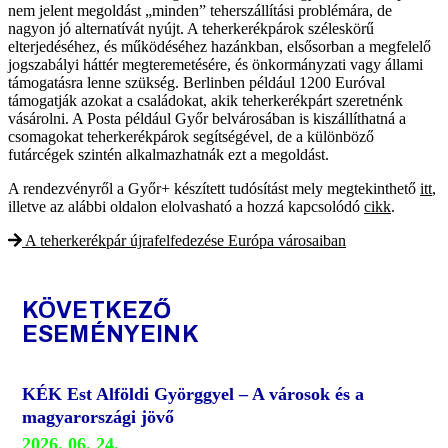
nem jelent megoldást „minden” teherszállítási problémára, de
nagyon jó alternatívát nyújt. A teherkerékpárok széleskörű
elterjedéséhez, és működéséhez hazánkban, elsősorban a megfelelő
jogszabályi háttér megteremetésére, és önkormányzati vagy állami
támogatásra lenne szükség. Berlinben például 1200 Euróval
támogatják azokat a családokat, akik teherkerékpárt szeretnénk
vásárolni. A Posta például Győr belvárosában is kiszállíthatná a
csomagokat teherkerékpárok segítségével, de a különböző
futárcégek szintén alkalmazhatnák ezt a megoldást.
A rendezvényről a Győr+ készített tudósítást mely megtekinthető
itt
,
illetve az alábbi oldalon elolvasható a hozzá kapcsolódó
cikk
.
A teherkerékpár újrafelfedezése Európa városaiban
KÖVETKEZŐ
ESEMÉNYEINK
KÉK Est Alföldi Györggyel – A városok és a
magyarországi jövő
2026. 06. 24.