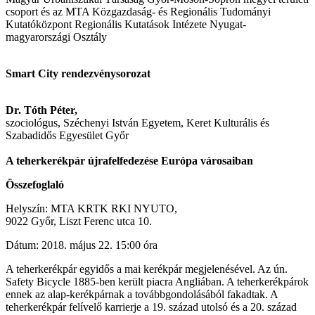
csoport és az MTA Közgazdaság- és Regionális Tudományi
Kutatóközpont Regionális Kutatások Intézete Nyugat-
magyarországi Osztály
Smart City rendezvénysorozat
Dr. Tóth Péter,
szociológus, Széchenyi István Egyetem, Keret Kulturális és
Szabadidős Egyesület Győr
A teherkerékpár újrafelfedezése Európa városaiban
Összefoglaló
Helyszín: MTA KRTK RKI NYUTO,
9022 Győr, Liszt Ferenc utca 10.
Dátum: 2018. május 22. 15:00 óra
A teherkerékpár egyidős a mai kerékpár megjelenésével. Az ún.
Safety Bicycle 1885-ben került piacra Angliában. A teherkerékpárok
ennek az alap-kerékpárnak a továbbgondolásából fakadtak. A
teherkerékpár felívelő karrierje a 19. század utolsó és a 20. század