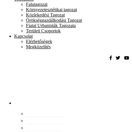
Falutagozat
Környezetesztétikai tagozat
Közlekedési Tagozat
Örökséggazdálkodási Tagozat
Fiatal Urbanisták Tagozata
Területi Csoportok
Kapcsolat
Elérhetőségek
Megközelítés
Magyar
Urbanisztikai
Társaság
tevékenység
Konferenciák
Elismeréseink
Kiadványaink