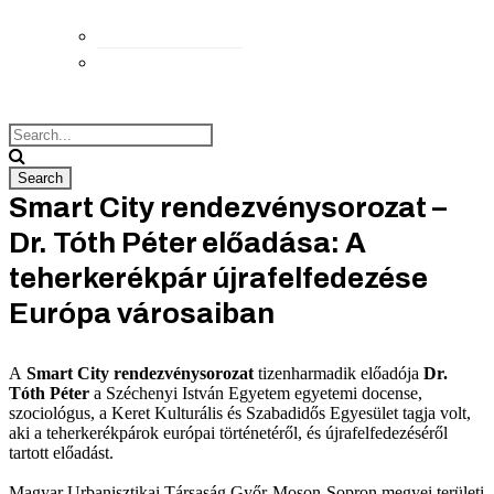
Elérhetőségek
Megközelítés
Smart City rendezvénysorozat –
Dr. Tóth Péter előadása: A
teherkerékpár újrafelfedezése
Európa városaiban
A
Smart City rendezvénysorozat
tizenharmadik előadója
Dr.
Tóth Péter
a Széchenyi István Egyetem egyetemi docense,
szociológus, a Keret Kulturális és Szabadidős Egyesület tagja volt,
aki a teherkerékpárok európai történetéről, és újrafelfedezéséről
tartott előadást.
Magyar Urbanisztikai Társaság Győr-Moson-Sopron megyei területi