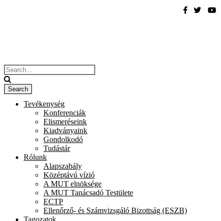
Tevékenység
Konferenciák
Elismeréseink
Kiadványaink
Gondolkodó
Tudástár
Rólunk
Alapszabály
Középtávú vízió
A MUT elnöksége
A MUT Tanácsadó Testülete
ECTP
Ellenőrző- és Számvizsgáló Bizottság (ESZB)
Tagozatok