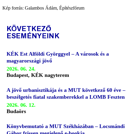
Kép forrás: Galambos Ádám, Építészfórum
KÖVETKEZŐ
ESEMÉNYEINK
KÉK Est Alföldi Györggyel – A városok és a
magyarországi jövő
2026. 06. 24.
Budapest, KÉK nagyterem
A jövő urbanisztikája és a MUT következő 60 éve –
beszélgetés fiatal szakemberekkel a LOMB Feszten
2026. 06. 12.
Budaörs
Könyvbemutató a MUT Székházában – Locsmándi
Gábor frissen megjelenő e-bookja