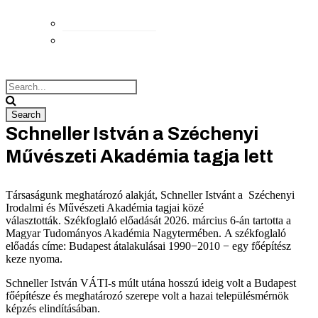
Elérhetőségek
Megközelítés
Schneller István a Széchenyi
Művészeti Akadémia tagja lett
Társaságunk meghatározó alakját, Schneller Istvánt a Széchenyi
Irodalmi és Művészeti Akadémia tagjai közé
választották. Székfoglaló előadását 2026. március 6-án tartotta a
Magyar Tudományos Akadémia Nagytermében. A székfoglaló
előadás címe: Budapest átalakulásai 1990−2010 − egy főépítész
keze nyoma.
Schneller István VÁTI-s múlt utána hosszú ideig volt a Budapest
főépítésze és meghatározó szerepe volt a hazai településmérnök
képzés elindításában.