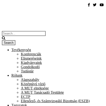
Tevékenység
Konferenciák
Elismeréseink
Kiadványaink
Gondolkodó
Tudástár
Rólunk
Alapszabály
Középtávú vízió
A MUT elnöksége
A MUT Tanácsadó Testülete
ECTP
Ellenőrző- és Számvizsgáló Bizottság (ESZB)
Tagozatok