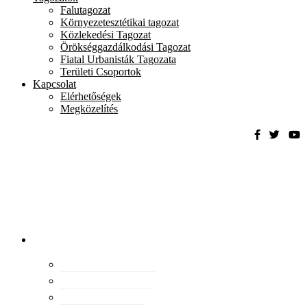
Falutagozat
Környezetesztétikai tagozat
Közlekedési Tagozat
Örökséggazdálkodási Tagozat
Fiatal Urbanisták Tagozata
Területi Csoportok
Kapcsolat
Elérhetőségek
Megközelítés
Magyar
Urbanisztikai
Társaság
tevékenység
Konferenciák
Elismeréseink
Kiadványaink