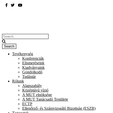
BME
ÉPÍTÉSZMÉRNÖKI KAR
Tevékenység
Konferenciák
Elismeréseink
Kiadványaink
Gondolkodó
Tudástár
Rólunk
Alapszabály
Középtávú vízió
A MUT elnöksége
A MUT Tanácsadó Testülete
ECTP
Ellenőrző- és Számvizsgáló Bizottság (ESZB)
Tagozatok