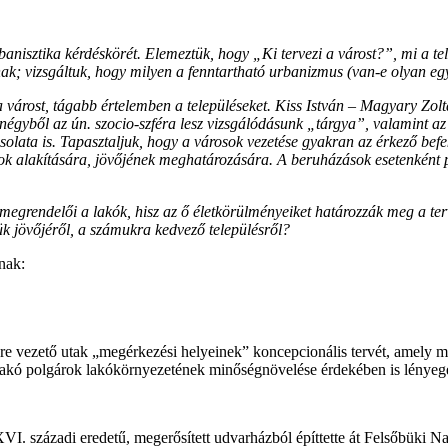
banisztika kérdéskörét. Elemeztük, hogy „Ki tervezi a várost?”, mi a te
nak; vizsgáltuk, hogy milyen a fenntartható urbanizmus (van-e olyan egy
k a várost, tágabb értelemben a településeket. Kiss István – Magyary Zo
 E négyből az ún. szocio-szféra lesz vizsgálódásunk „tárgya”, valamint a
lata is. Tapasztaljuk, hogy a városok vezetése gyakran az érkező befekte
ok alakítására, jövőjének meghatározására. A beruházások esetenként p
megrendelői a lakók, hisz az ő életkörülményeiket határozzák meg a te
ük jövőjéről, a számukra kedvező településről?
nak:
re vezető utak „megérkezési helyeinek” koncepcionális tervét, amely mi
lakó polgárok lakókörnyezetének minőségnövelése érdekében is lényeges
XVI. századi eredetű, megerősített udvarházból építtette át Felsőbüki 