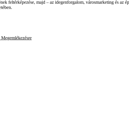
ének feltérképezése, majd – az idegenforgalom, városmarketing és az ép
etében.
t Megemlékezésre