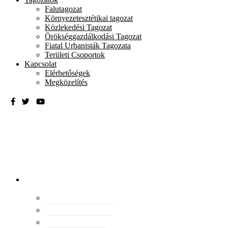
Falutagozat
Környezetesztétikai tagozat
Közlekedési Tagozat
Örökséggazdálkodási Tagozat
Fiatal Urbanisták Tagozata
Területi Csoportok
Kapcsolat
Elérhetőségek
Megközelítés
Magyar
Urbanisztikai
Társaság
tevékenység
Konferenciák
Elismeréseink
Kiadványaink