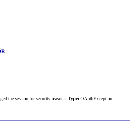
YŐR
ed the session for security reasons.
Type:
OAuthException