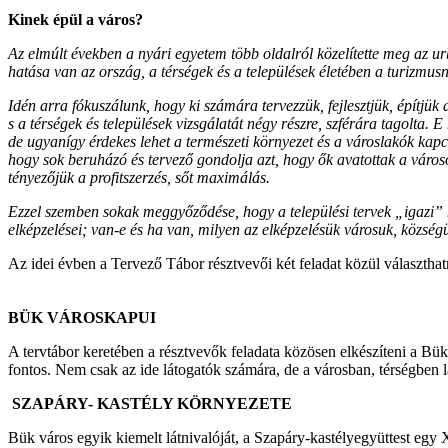
Kinek épül a város?
Az elmúlt években a nyári egyetem több oldalról közelítette meg az ur
hatása van az ország, a térségek és a települések életében a turizmus
Idén arra fókuszálunk, hogy ki számára tervezzük, fejlesztjük, építjü
s a térségek és települések vizsgálatát négy részre, szférára tagolta.
de ugyanígy érdekes lehet a természeti környezet és a városlakók kapcso
hogy sok beruházó és tervező gondolja azt, hogy ők avatottak a város
tényezőjük a profitszerzés, sőt maximálás.
Ezzel szemben sokak meggyőződése, hogy a települési tervek „igazi” 
elképzelései; van-e és ha van, milyen az elképzelésük városuk, község
Az idei évben a Tervező Tábor résztvevői két feladat közül választhat
BÜK VÁROSKAPUI
A tervtábor keretében a résztvevők feladata közösen elkészíteni a Bük
fontos. Nem csak az ide látogatók számára, de a városban, térségben 
SZAPÁRY- KASTÉLY KÖRNYEZETE
Bük város egyik kiemelt látnivalóját, a Szapáry-kastélyegyüttest egy 