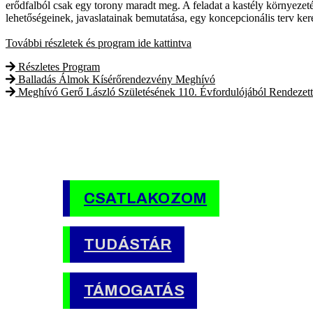
erődfalból csak egy torony maradt meg. A feladat a kastély környezet
lehetőségeinek, javaslatainak bemutatása, egy koncepcionális terv ker
További részletek és program ide kattintva
Részletes Program
Balladás Álmok Kísérőrendezvény Meghívó
Meghívó Gerő László Születésének 110. Évfordulójából Rendezet
CSATLAKOZOM
TUDÁSTÁR
TÁMOGATÁS