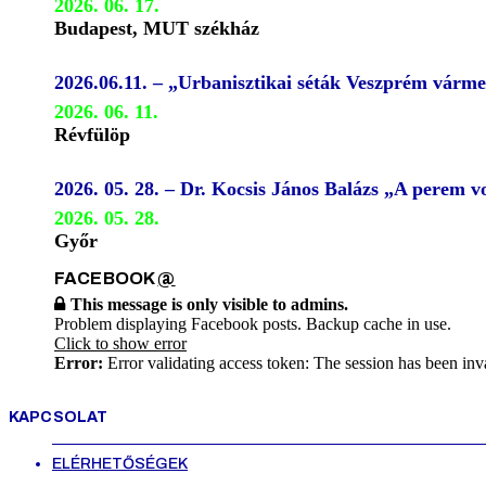
2026. 06. 17.
Budapest, MUT székház
2026.06.11. – „Urbanisztikai séták Veszprém várm
2026. 06. 11.
Révfülöp
2026. 05. 28. – Dr. Kocsis János Balázs „A perem
2026. 05. 28.
Győr
FACEBOOK
@
This message is only visible to admins.
Problem displaying Facebook posts. Backup cache in use.
Click to show error
Error:
Error validating access token: The session has been inv
KAPCSOLAT
ELÉRHETŐSÉGEK