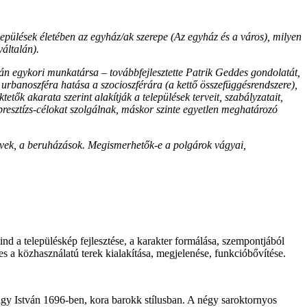
lepülések életében az egyház/ak szerepe (Az egyház és a város), milyen
általán).
ltán egykori munkatársa – továbbfejlesztette Patrik Geddes gondolatát,
z urbanoszféra hatása a szocioszférára (a kettő összefüggésrendszere),
tők akarata szerint alakítják a települések terveit, szabályzatait,
resztízs-célokat szolgálnak, máskor szinte egyetlen meghatározó
rvek, a beruházások. Megismerhetők-e a polgárok vágyai,
nd a településkép fejlesztése, a karakter formálása, szempontjából
 a közhasználatú terek kialakítása, megjelenése, funkcióbővítése.
Nagy István 1696-ben, kora barokk stílusban. A négy saroktornyos