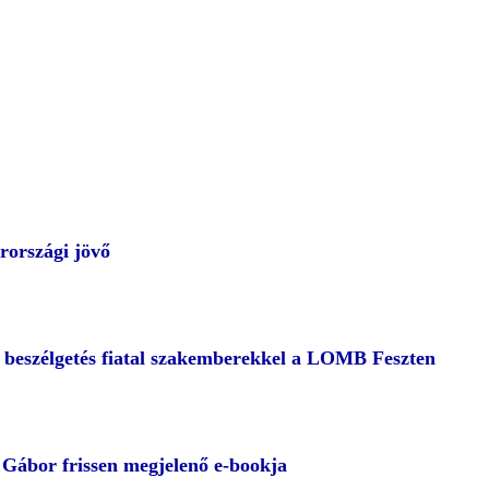
rországi jövő
– beszélgetés fiatal szakemberekkel a LOMB Feszten
ábor frissen megjelenő e-bookja