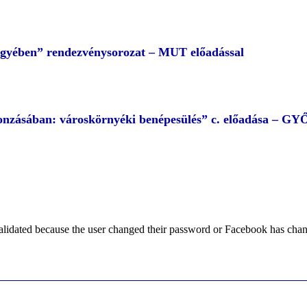
egyében” rendezvénysorozat – MUT előadással
 vonzásában: városkörnyéki benépesülés” c. előadása – G
alidated because the user changed their password or Facebook has chang