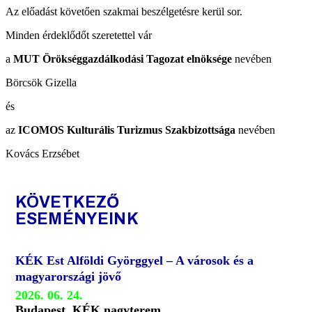
Az előadást követően szakmai beszélgetésre kerül sor.
Minden érdeklődőt szeretettel vár
a
MUT Örökséggazdálkodási Tagozat elnöksége
nevében
Börcsök Gizella
és
az
ICOMOS Kulturális Turizmus Szakbizottsága
nevében
Kovács Erzsébet
KÖVETKEZŐ
ESEMÉNYEINK
KÉK Est Alföldi Györggyel – A városok és a
magyarországi jövő
2026. 06. 24.
Budapest, KÉK nagyterem