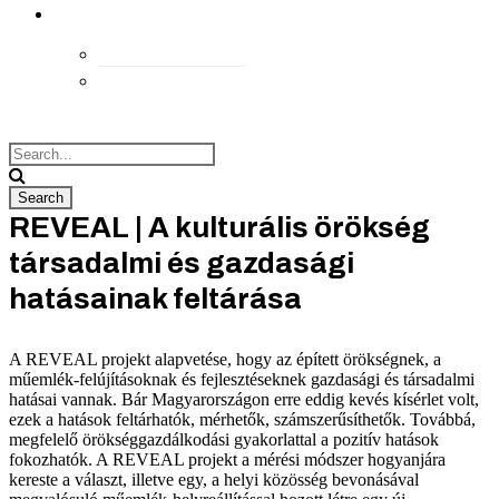
kapcsolat
Elérhetőségek
Megközelítés
REVEAL | A kulturális örökség
társadalmi és gazdasági
hatásainak feltárása
A REVEAL projekt alapvetése, hogy az épített örökségnek, a
műemlék-felújításoknak és fejlesztéseknek gazdasági és társadalmi
hatásai vannak. Bár Magyarországon erre eddig kevés kísérlet volt,
ezek a hatások feltárhatók, mérhetők, számszerűsíthetők. Továbbá,
megfelelő örökséggazdálkodási gyakorlattal a pozitív hatások
fokozhatók. A REVEAL projekt a mérési módszer hogyanjára
kereste a választ, illetve egy, a helyi közösség bevonásával