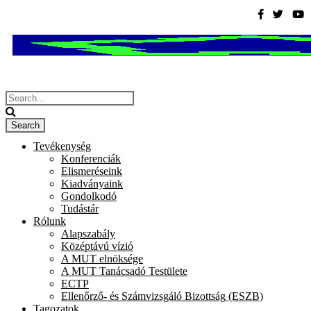
Tevékenység
Konferenciák
Elismeréseink
Kiadványaink
Gondolkodó
Tudástár
Rólunk
Alapszabály
Középtávú vízió
A MUT elnöksége
A MUT Tanácsadó Testülete
ECTP
Ellenőrző- és Számvizsgáló Bizottság (ESZB)
Tagozatok