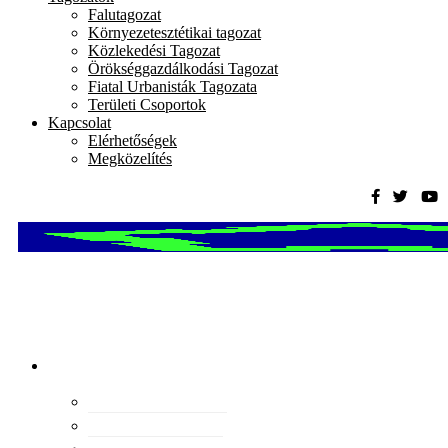
Falutagozat
Környezetesztétikai tagozat
Közlekedési Tagozat
Örökséggazdálkodási Tagozat
Fiatal Urbanisták Tagozata
Területi Csoportok
Kapcsolat
Elérhetőségek
Megközelítés
Magyar
Urbanisztikai
Társaság
tevékenység
Konferenciák
Elismeréseink