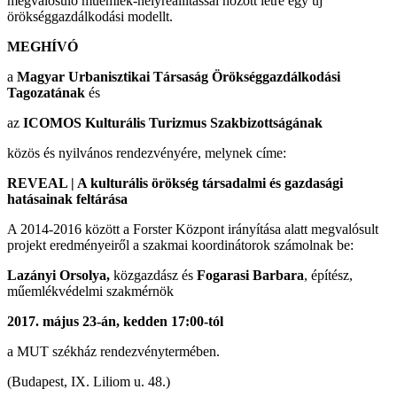
megvalósuló műemlék-helyreállítással hozott létre egy új
örökséggazdálkodási modellt.
MEGHÍVÓ
a
Magyar Urbanisztikai Társaság
Örökséggazdálkodási
Tagozatának
és
az
ICOMOS Kulturális Turizmus Szakbizottságának
közös és nyilvános rendezvényére, melynek címe:
REVEAL | A kulturális örökség társadalmi és gazdasági
hatásainak feltárása
A 2014-2016 között a Forster Központ irányítása alatt megvalósult
projekt eredményeiről a szakmai koordinátorok számolnak be:
Lazányi Orsolya,
közgazdász és
Fogarasi Barbara
, építész,
műemlékvédelmi szakmérnök
2017. május 23-án, kedden 17:00-tól
a MUT székház rendezvénytermében.
(Budapest, IX. Liliom u. 48.)