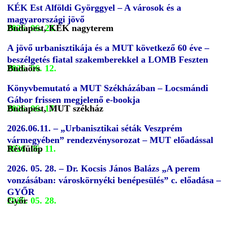
KÉK Est Alföldi Györggyel – A városok és a
magyarországi jövő
2026. 06. 24.
Budapest, KÉK nagyterem
A jövő urbanisztikája és a MUT következő 60 éve –
beszélgetés fiatal szakemberekkel a LOMB Feszten
2026. 06. 12.
Budaörs
Könyvbemutató a MUT Székházában – Locsmándi
Gábor frissen megjelenő e-bookja
2026. 06. 17.
Budapest, MUT székház
2026.06.11. – „Urbanisztikai séták Veszprém
vármegyében” rendezvénysorozat – MUT előadással
2026. 06. 11.
Révfülöp
2026. 05. 28. – Dr. Kocsis János Balázs „A perem
vonzásában: városkörnyéki benépesülés” c. előadása –
GYŐR
2026. 05. 28.
Győr