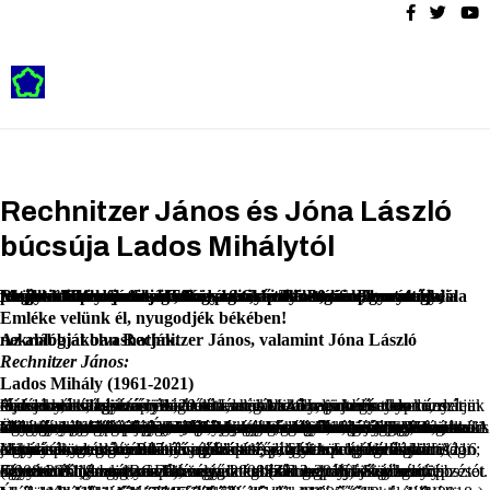
Rechnitzer János és Jóna László
búcsúja Lados Mihálytól
Megrendülten tudatjuk, hogy szeretett kollégánk, barátunk, a Magyar Urbanisztikai Társaság Győr-Moson-Sopron megyei területi csoportjának elnöke, a Széchenyi István Egyetem Regionális-tudományi és Közpolitikai Tanszékének vezetője, Lados Mihály életének 60. évében, április 20-án elhunyt. Halála pótolhatatlan veszteség mind a szakmai élet, mind a szakmai felsőoktatási képzés számára.
Emléke velünk él, nyugodjék békében!
Az alábbiakban Rechnitzer János, valamint Jóna László nekrológját olvashatják.
Rechnitzer János:
Lados Mihály
(1961-2021)
A szörnyű világjárvány behatolt életünkbe. Ha ismerőseinket veszítjük el, fájó reccsenést érzünk, ám ha a halál a közelünkben csap le, már a fájdalom, a tiltakozás, és tehetetlenség lesz úrra rajtunk. Ilyen érzésekkel küzdök április 20. óta, amikor 40 napi kegyetlen küzdelem után elment a barátom, küzdőtársam, a hazai regionális tudomány kedves alakító személyisége dr. Lados Mihály, tudományos főmunkatárs, egyetemi docens.
Örömmel jött 1986-ban Győrbe, hogy megalakítsuk a MTA Regionális Kutatások Központja Észak-dunántúli Osztályát. Hazaérkezett a családjával, hiszen Szigetközből származtak feleségével együtt, Mosonmagyaróváron tanultak, akkor még ott éltek szüleik. Formáltuk a kialakuló regionális tudomány új kutatóhelyét, valójában „oázist teremtettünk a sivatagban”, hiszen a társadalomtudomány, s azon belül a helyét kereső területi tudományoknak minimális, lényegtelen előzménye volt a városban, de a nagyobb régióban is. Sikerrel vette tudományos kihívásokat, 1996-ban megszerezte a közgazdaságtudomány kandidátusa tudományos fokozatot. Alkalma volt egy mesterképzést (Urban Management) a rotterdami Erasmus Egyetemen elvégezni, ami egész további munkásságát meghatározta. A kilencvenes évek elején beléptünk a felsőoktatásba, meghatározó alakítója lett a településgazdász szaknak, aktív formálója volt az akkori főiskola, ma Széchenyi István Egyetemmel való kapcsolatoknak, az intézetbe kihelyezett tanszéknek.
Kutatás kutatást követett, megbízások, pályázatok itthon és külföldön; Mihály progresszív formálója, szervezője volt a programoknak. Az önkormányzati gazdálkodás érdekelte, a helyi közösségek gazdasági alapjainak megteremtése és működtetése, a közszolgáltatások rendszere, azok intézményi működtetése. Számos tanulmányban (116 jegyzett közlemény 347 hivatkozással) dolgozta fel a kérdéskört, elemzéseivel, előremutató megállapításaival itthon és külföldön is elismerést szerzett.
Szerette és igazgatta az Intézetet, 2008-ban vette át az igazgató posztot (2008-2011), majd annak beolvasztása után osztályvezetőként irányította tudományos közösségünket (2012-2016). Közben több egyetemen oktatott, alapító tagja lett a SZE regionális tudományi doktori iskolának (RGDI), négy doktorandusz pályáját gondozta sikerrel. 2018-ban tanszékvezető megbízást kapott a Széchenyi Egyetemtől, s megszervezte a szakterület angol nyelvű mesterképzését.