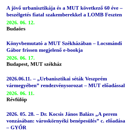
A jövő urbanisztikája és a MUT következő 60 éve –
beszélgetés fiatal szakemberekkel a LOMB Feszten
2026. 06. 12.
Budaörs
Könyvbemutató a MUT Székházában – Locsmándi
Gábor frissen megjelenő e-bookja
2026. 06. 17.
Budapest, MUT székház
2026.06.11. – „Urbanisztikai séták Veszprém
vármegyében” rendezvénysorozat – MUT előadással
2026. 06. 11.
Révfülöp
2026. 05. 28. – Dr. Kocsis János Balázs „A perem
vonzásában: városkörnyéki benépesülés” c. előadása
– GYŐR