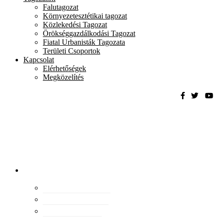
Falutagozat
Környezetesztétikai tagozat
Közlekedési Tagozat
Örökséggazdálkodási Tagozat
Fiatal Urbanisták Tagozata
Területi Csoportok
Kapcsolat
Elérhetőségek
Megközelítés
Magyar
Urbanisztikai
Társaság
tevékenység
Konferenciák
Elismeréseink
Kiadványaink