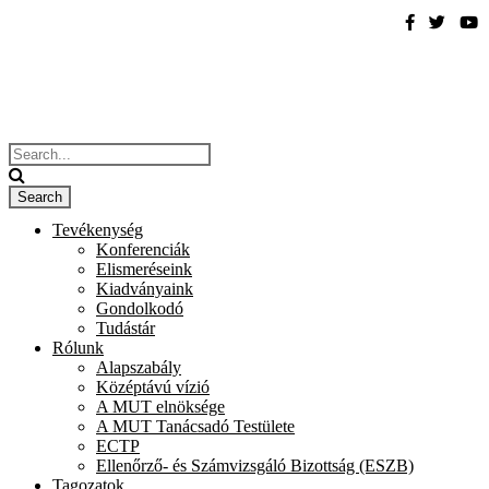
Tevékenység
Konferenciák
Elismeréseink
Kiadványaink
Gondolkodó
Tudástár
Rólunk
Alapszabály
Középtávú vízió
A MUT elnöksége
A MUT Tanácsadó Testülete
ECTP
Ellenőrző- és Számvizsgáló Bizottság (ESZB)
Tagozatok