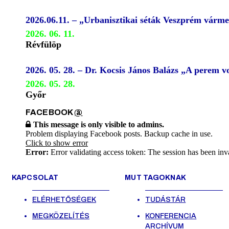
2026.06.11. – „Urbanisztikai séták Veszprém várm
2026. 06. 11.
Révfülöp
2026. 05. 28. – Dr. Kocsis János Balázs „A perem
2026. 05. 28.
Győr
FACEBOOK
@
This message is only visible to admins.
Problem displaying Facebook posts. Backup cache in use.
Click to show error
Error:
Error validating access token: The session has been inv
KAPCSOLAT
MUT TAGOKNAK
ELÉRHETŐSÉGEK
TUDÁSTÁR
MEGKÖZELÍTÉS
KONFERENCIA
ARCHÍVUM