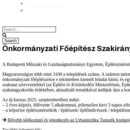
Elérhetőségek
Megközelítés
Önkormányzati Főépítész Szakirán
A Budapesti Műszaki és Gazdaságtudományi Egyetem, Építészmérnöki
Magyarországon több mint 3100 a települések száma. A számon tartott 
önkormányzati főépítészekre e tekintetben kiemelt feladat hárul, és 
szakmai szervezetekkel (az Építési és Közlekedési Minisztérium, Épít
szakmagyakorlás érdekében, aktualizált tematikával indítjuk újra a 
Az új kurzus 2025. szeptemberében indul:
– 2 éves képzés, félévente 5 alkalommal, jellemzően havi 3 napos elfog
– a képzésre építészmérnökök / építészek/ építőművészek / településmé
Bővebb tájékoztató és jelentkezés az Urbanisztika Tanszék honlap
További információk: