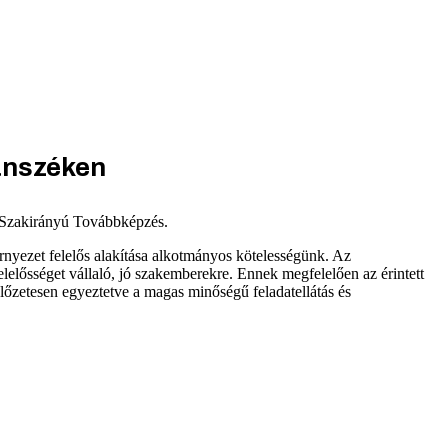
anszéken
 Szakirányú Továbbképzés.
rnyezet felelős alakítása alkotmányos kötelességünk. Az
elősséget vállaló, jó szakemberekre. Ennek megfelelően az érintett
lőzetesen egyeztetve a magas minőségű feladatellátás és