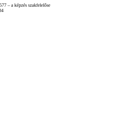
77 – a képzés szakfelelőse
04