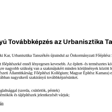
yú Továbbképzés az Urbanisztika T
 Kar, Urbanisztika Tanszékén újraindul az Önkormányzati Főépítész
főépítészeké ennél lényegesen kevesebb. Az épített- és természetes kö
egyre nagyobb szükség van a szakmájukért minden körülmények között fel
észeti Államtitkárság; Főépítészi Kollégium; Magyar Építész Kamara) e
korábban nagysikerű szakirányú továbbképzésünket.
laltsággal (szerda, csütörtök, péntek)
rnökök és tájépítészek jelentkezését várjuk;
ján