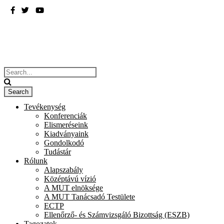
BME
ÉPÍTÉSZMÉRNÖKI KAR
Tevékenység
Konferenciák
Elismeréseink
Kiadványaink
Gondolkodó
Tudástár
Rólunk
Alapszabály
Középtávú vízió
A MUT elnöksége
A MUT Tanácsadó Testülete
ECTP
Ellenőrző- és Számvizsgáló Bizottság (ESZB)
Tagozatok