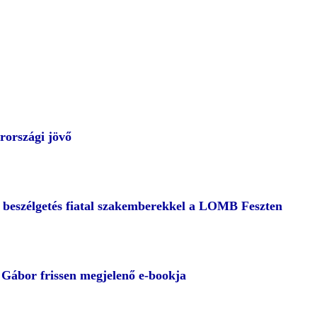
rországi jövő
– beszélgetés fiatal szakemberekkel a LOMB Feszten
ábor frissen megjelenő e-bookja