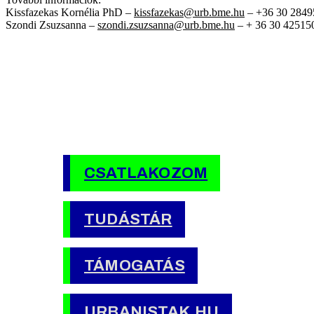
Kissfazekas Kornélia PhD –
kissfazekas@urb.bme.hu
– +36 30 28495
Szondi Zsuzsanna –
szondi.zsuzsanna@urb.bme.hu
– + 36 30 42515
CSATLAKOZOM
TUDÁSTÁR
TÁMOGATÁS
URBANISTAK.HU