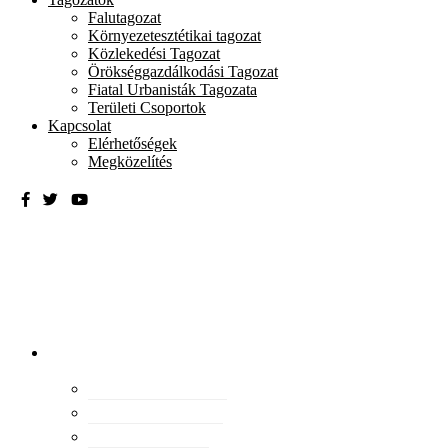
Falutagozat
Környezetesztétikai tagozat
Közlekedési Tagozat
Örökséggazdálkodási Tagozat
Fiatal Urbanisták Tagozata
Területi Csoportok
Kapcsolat
Elérhetőségek
Megközelítés
Magyar
Urbanisztikai
Társaság
tevékenység
Konferenciák
Elismeréseink
Kiadványaink