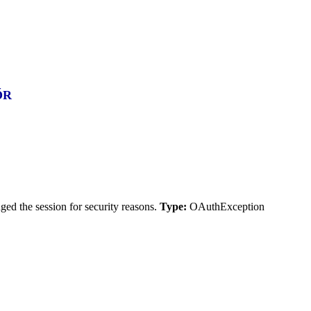
YŐR
ed the session for security reasons.
Type:
OAuthException