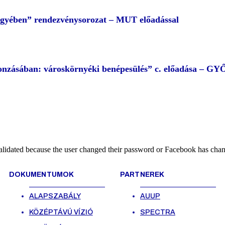
egyében” rendezvénysorozat – MUT előadással
 vonzásában: városkörnyéki benépesülés” c. előadása – G
alidated because the user changed their password or Facebook has chang
DOKUMENTUMOK
PARTNEREK
ALAPSZABÁLY
AUUP
KÖZÉPTÁVÚ VÍZIÓ
SPECTRA