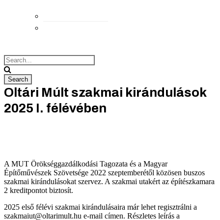
Elérhetőségek
Megközelítés
Oltári Múlt szakmai kirándulások
2025 I. félévében
A MUT Örökséggazdálkodási Tagozata és a Magyar
Építőművészek Szövetsége 2022 szeptemberétől közösen buszos
szakmai kirándulásokat szervez. A szakmai utakért az építészkamara
2 kreditpontot biztosít.
2025 első félévi szakmai kirándulásaira már lehet regisztrálni a
szakmaiut@oltarimult.hu e-mail címen. Részletes leírás a