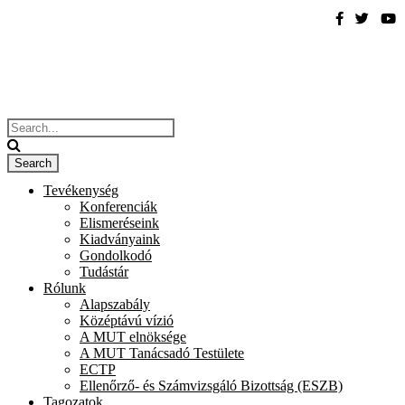
Tevékenység
Konferenciák
Elismeréseink
Kiadványaink
Gondolkodó
Tudástár
Rólunk
Alapszabály
Középtávú vízió
A MUT elnöksége
A MUT Tanácsadó Testülete
ECTP
Ellenőrző- és Számvizsgáló Bizottság (ESZB)
Tagozatok