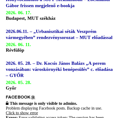
Gábor frissen megjelenő e-bookja
2026. 06. 17.
Budapest, MUT székház
2026.06.11. – „Urbanisztikai séták Veszprém
vármegyében” rendezvénysorozat – MUT előadással
2026. 06. 11.
Révfülöp
2026. 05. 28. – Dr. Kocsis János Balázs „A perem
vonzásában: városkörnyéki benépesülés” c. előadása
– GYŐR
2026. 05. 28.
Győr
FACEBOOK
@
This message is only visible to admins.
Problem displaying Facebook posts. Backup cache in use.
Click to show error
Error:
Error validating access token: The session has been