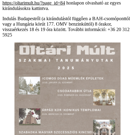
https://oltarimult.hu/?page_id=84
honlapon olvasható az egyes
kirándulásokra kattintva.
Indulás Budapestről (a kirándulástól függően a BAH-csomóponttól
vagy a Hungária körút 177. OMV benzinkúttól) 8 órakor,
visszaérkezés 18 és 19 óra között. További információ: +36 20 312
5925