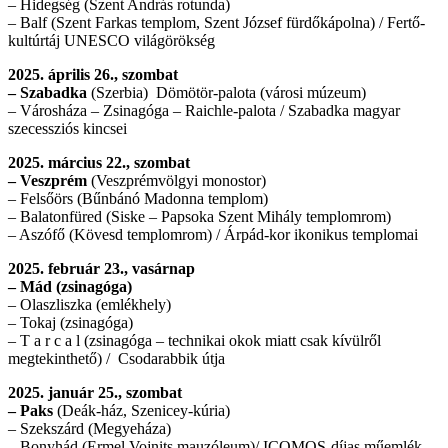
– Hidegség (Szent András rotunda)
– Balf (Szent Farkas templom, Szent József fürdőkápolna) / Fertő-
kultúrtáj UNESCO világörökség
2025. április 26., szombat
– Szabadka
(Szerbia) Dömötör-palota (városi múzeum)
– Városháza – Zsinagóga – Raichle-palota / Szabadka magyar
szecessziós kincsei
2025. március 22., szombat
– Veszprém
(Veszprémvölgyi monostor)
– Felsőörs (Bűnbánó Madonna templom)
– Balatonfüred (Siske – Papsoka Szent Mihály templomrom)
– Aszófő (Kövesd templomrom) / Árpád-kor ikonikus templomai
2025. február 23., vasárnap
– Mád (zsinagóga)
– Olaszliszka (emlékhely)
– Tokaj (zsinagóga)
– T a r c a l (zsinagóga – technikai okok miatt csak kívülről
megtekinthető) / Csodarabbik útja
2025. január 25., szombat
– Paks
(Deák-ház, Szenicey-kúria)
– Szekszárd (Megyeháza)
– Bonyhád (Ermel Vojnits mauzóleum)/ ICOMOS-díjas műemlék