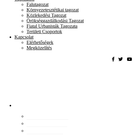
Falutagozat
Környezetesztétikai tagozat
Közlekedési Tagozat
Örökséggazdálkodási Tagozat
Fiatal Urbanisták Tagozata
Területi Csoportok
Kapcsolat
Elérhetőségek
Megközelítés
Magyar
Urbanisztikai
Társaság
tevékenység
Konferenciák
Elismeréseink
Kiadványaink