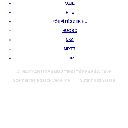
SZIE
PTE
FŐÉPÍTÉSZEK.HU
HUGBC
NKA
MRTT
TUP
© MAGYAR URBANISZTIKAI TÁRSASÁG 2026
Személyes adatok védelme
Sütik használata