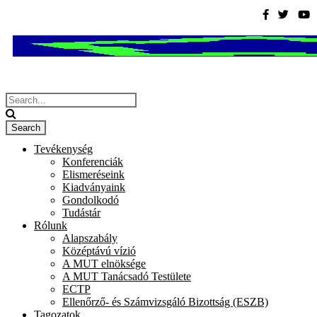
Tevékenység
Konferenciák
Elismeréseink
Kiadványaink
Gondolkodó
Tudástár
Rólunk
Alapszabály
Középtávú vízió
A MUT elnöksége
A MUT Tanácsadó Testülete
ECTP
Ellenőrző- és Számvizsgáló Bizottság (ESZB)
Tagozatok