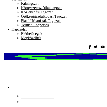
Falutagozat
Környezetesztétikai tagozat
Közlekedési Tagozat
Örökséggazdálkodási Tagozat
Fiatal Urbanisták Tagozata
Területi Csoportok
Kapcsolat
Elérhetőségek
Megközelítés
Magyar
Urbanisztikai
Társaság
tevékenység
Konferenciák
Elismeréseink