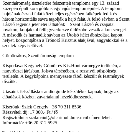
Szentháromság tiszteletére felszentelt temploma egy 13. század
közepén épült kora gótikus egyhajós templomépület. A templom
hajójának északi falát közel teljes egészében falképek fedik és
három horizontális sávra tagolják a hajó falát. A felső sávban a Szent
László-legenda jelenetei láthatóak – Szent László és csapatai
lovakon, kopjákkal felfegyverkezve üldözőbe veszik a kun sereget.
A második és harmadik sávban az Utolsó ítélet ábrázolása kapott
helyet, központjában a Trónoló Krisztus alakjával, angyalokkal és a
szentek képviselőivel.
Gömörrákos, Szentháromság templom
Kisperlász: Kegyhely Gömör és Kis-Hont vármegye területén, a
nagyrőczei járásban, Jolsva térségében, a rozsnyói püspökség
területén. A kegykápolna mennyezete fából készült és festmények
díszítik.
Utasaink felszálláskor audio guide készüléket kapnak, hogy az
előadások közben zavartalanul nézelődhessenek.
Kísérőnk: Szick Gergely +36 70 311 8536
Részvételi díj: 17.000,- Ft / fő
Regisztrálni a szakmaiut@oltarimult.hu e-mail címen lehet.
Információ: +36 20 312 5925