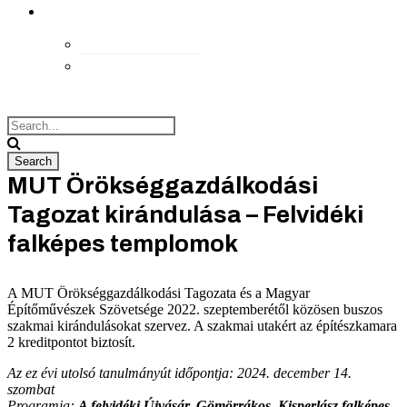
kapcsolat
Elérhetőségek
Megközelítés
MUT Örökséggazdálkodási
Tagozat kirándulása – Felvidéki
falképes templomok
A MUT Örökséggazdálkodási Tagozata és a Magyar
Építőművészek Szövetsége 2022. szeptemberétől közösen buszos
szakmai kirándulásokat szervez. A szakmai utakért az építészkamara
2 kreditpontot biztosít.
Az ez évi utolsó tanulmányút időpontja: 2024. december 14.
szombat
Programja:
A felvidéki Újvásár, Gömörrákos, Kisperlász falképes