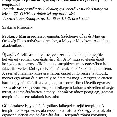
templomai
Indulás Budapestről: 8:00 órakor, gyülekező 7:30-tól (Hungária
körút 177. OMV benzinkút lekanyarodó sáv).
Visszaérkezés Budapestre: 19:00 és 19:30 óra között.
Szakmai kísérőink:
Prokopp Mária
professor emerita, Széchenyi-díjas és Magyar
Örökség Díjas művészettörténész, a Magyar Művészeti Akadémia
akadémikusa
Újvásár: A feltárások eredményei szerint a mai templomépület
helyén egy román kori építmény állt. A 14. század elején épült
koragótikus, torony nélküli templomépületet teljes egészében kő
falazattal vették körbe, melyből már csak töredékek maradtak fenn.
A szentély falainak kifestése három összefüggő részre tagolódik,
melyet egy ablak és a szentély bejárata tör meg. Az egyes jelenetek
három egymás fölötti sávban, logikus sorrendben követik egymást.
Jézus alakja az újvásári templom falképein különös átszellemültséget
mutat, a Pieta érzékletes, elmélyült ábrázolásához pedig egy gömöri
templomban sem találunk hasonlót.
Gömörrákos: Egyedülálló gótikus falképeket rejtő templom. A
templom a település északi részén található, a Vashegy lábánál, ahol
egykor a Bebek család ősi vára állt. A település római katolikus,