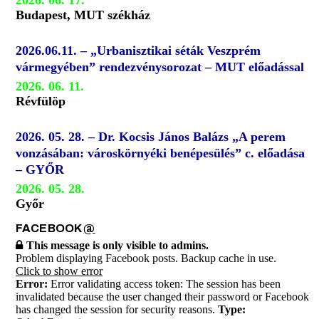
2026. 06. 17.
Budapest, MUT székház
2026.06.11. – „Urbanisztikai séták Veszprém
vármegyében” rendezvénysorozat – MUT előadással
2026. 06. 11.
Révfülöp
2026. 05. 28. – Dr. Kocsis János Balázs „A perem
vonzásában: városkörnyéki benépesülés” c. előadása
– GYŐR
2026. 05. 28.
Győr
FACEBOOK
@
This message is only visible to admins.
Problem displaying Facebook posts. Backup cache in use.
Click to show error
Error:
Error validating access token: The session has been
invalidated because the user changed their password or Facebook
has changed the session for security reasons.
Type: