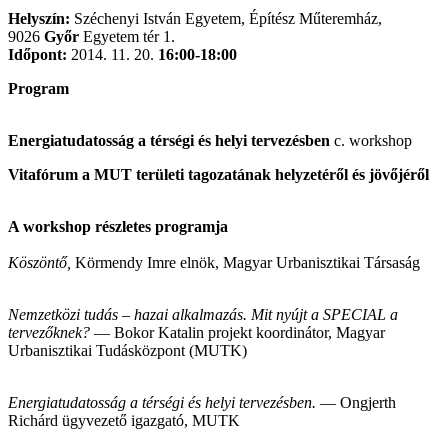
Helyszín:
Széchenyi István Egyetem, Építész Műteremház,
9026
Győr
Egyetem tér 1.
Időpont:
2014. 11. 20.
16:00-18:00
Program
Energiatudatosság a térségi és helyi tervezésben
c. workshop
Vitafórum a MUT területi tagozatának helyzetéről és jövőjéről
A workshop részletes programja
Köszöntő,
Körmendy Imre elnök, Magyar Urbanisztikai Társaság
Nemzetközi
tudás – hazai alkalmazás. Mit nyújt a SPECIAL a
tervezőknek?
―
Bokor Katalin projekt koordinátor, Magyar
Urbanisztikai Tudásközpont (MUTK)
Energiatudatosság a térségi és helyi tervezésben.
―
Ongjerth
Richárd ügyvezető igazgató, MUTK