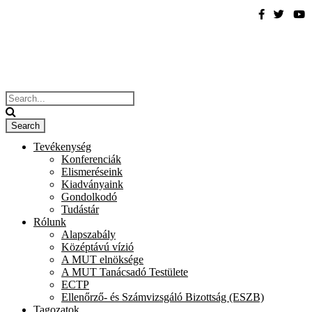
Tevékenység
Konferenciák
Elismeréseink
Kiadványaink
Gondolkodó
Tudástár
Rólunk
Alapszabály
Középtávú vízió
A MUT elnöksége
A MUT Tanácsadó Testülete
ECTP
Ellenőrző- és Számvizsgáló Bizottság (ESZB)
Tagozatok