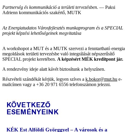
Partnerség és kommunikáció a területi tervezésben.
―
Paksi
Adrienn kommunikációs szakértő, MUTK
Az Energiatudatos Városfejlesztés munkaprogram és a SPECIAL
projekt képzési lehetőségeinek megvitatása
A workshopot a MUT és a MUTK szervezi a fenntartható energia
megoldások területi tervezésbe való integrálását népszerűsítő
SPECIAL projekt keretében.
A képzésért MÉK kreditpont jár.
A rendezvény ideje alatt kávét biztosítunk a helyszínen.
Részvételi szándékát kérjük, legyen szíves a
k.bokor@mut.hu
e-
mailcímen vagy a +36 20 971 6556 telefonszámon jelezni.
KÖVETKEZŐ
ESEMÉNYEINK
KÉK Est Alföldi Györggyel – A városok és a