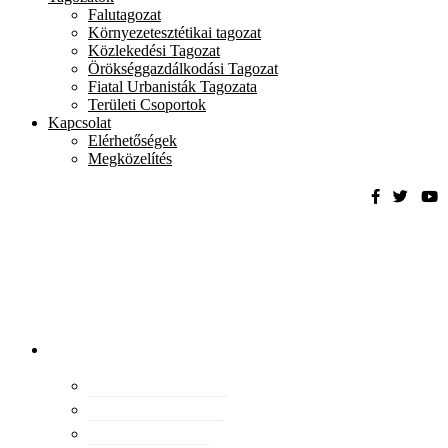
Falutagozat
Környezetesztétikai tagozat
Közlekedési Tagozat
Örökséggazdálkodási Tagozat
Fiatal Urbanisták Tagozata
Területi Csoportok
Kapcsolat
Elérhetőségek
Megközelítés
Magyar
Urbanisztikai
Társaság
tevékenység
Konferenciák
Elismeréseink
Kiadványaink