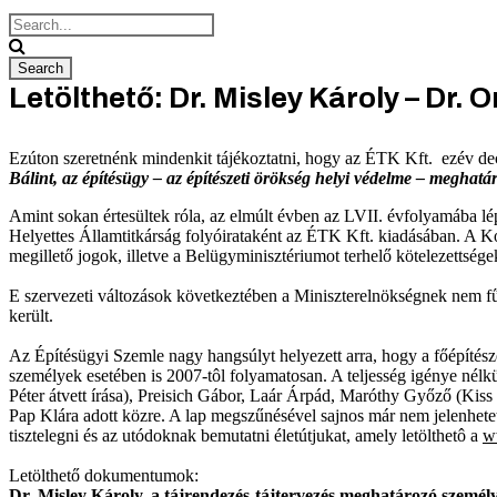
Letölthető: Dr. Misley Károly – Dr. 
Ezúton szeretnénk mindenkit tájékoztatni, hogy az ÉTK Kft. ezév dec
Bálint
, az építésügy – az építészeti örökség helyi védelme – meghatá
Amint sokan értesültek róla, az elmúlt évben az LVII. évfolyamába l
Helyettes Államtitkárság folyóirataként az ÉTK Kft. kiadásában. A K
megillető jogok, illetve a Belügyminisztériumot terhelő kötelezettsége
E szervezeti változások következtében a Miniszterelnökségnek nem f
került.
Az Építésügyi Szemle nagy hangsúlyt helyezett arra, hogy a főépítés
személyek esetében is 2007-tôl folyamatosan. A teljesség igénye nélk
Péter átvett írása), Preisich Gábor, Laár Árpád, Maróthy Győző (Kiss
Pap Klára adott közre. A lap megszűnésével sajnos már nem jelenhetet
tisztelegni és az utódoknak bemutatni életútjukat, amely letölthetô a
w
Letölthető dokumentumok:
Dr. Misley Károly, a tájrendezés-tájtervezés meghatározó személy