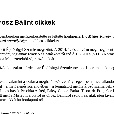
Orosz Bálint cikkek
emberében megszerkesztette és feltette honlapjára
Dr. Misley Károly
, 
rozó személyisége
letölthető cikkeket.
épett Építésügyi Szemle megszűnt. A 2014. 1. és 2. szám még megjelen
ormány tagjainak feladat- és hatásköréről szóló 152/2014.(VI.6.) Korm
k a Miniszterelnökségre szálltak át.
űződött szakmai érdeke az Építésügyi Szemle további lapszámainak meg
zeket, valamint a szakma meghatározó személyiségeit bemutassa állandó
ül – a megjelenés sorrendjében – a bemutatott meghatározó személyek: 
 Lajos írása), Peschka Alfréd, Paksy Gábor, Farkas Tibor, dr. Pongrácz
t meg a Misley Károlyról és Orosz Bálintról szóló írás, akik igen kiv
ww.etkkft.hu
honlapunkról.
isége
(2015.):
letöltés