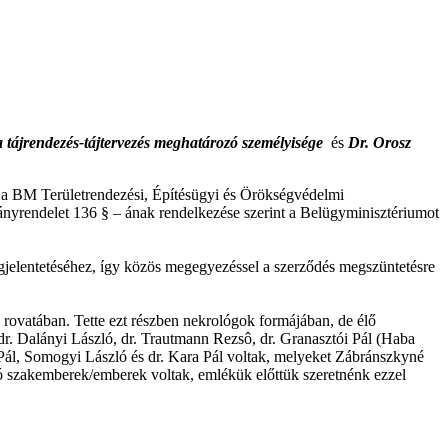
a tájrendezés-tájtervezés meghatározó személyisége
és
Dr. Orosz
t a BM Területrendezési, Építésügyi és Örökségvédelmi
ányrendelet 136 § – ának rendelkezése szerint a Belügyminisztériumot
jelentetéséhez, így közös megegyezéssel a szerződés megszüntetésre
 rovatában. Tette ezt részben nekrológok formájában, de élő
dr. Dalányi László, dr. Trautmann Rezsô, dr. Granasztói Pál (Haba
 Pál, Somogyi László és dr. Kara Pál voltak, melyeket Zábránszkyné
áló szakemberek/emberek voltak, emlékük előttük szeretnénk ezzel