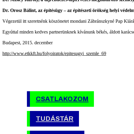
Dr. Orosz Bálint, az építésügy – az építészeti örökség helyi véde
Végezetül itt szeretnénk köszönetet mondani Zábránszkyné Pap Klárának,
Egyúttal minden kedves partnerünknek kívánunk békés, áldott karács
Budapest, 2015. december
http://www.etkkft.hu/folyoiratok/epitesugyi_szemle_69
CSATLAKOZOM
TUDÁSTÁR