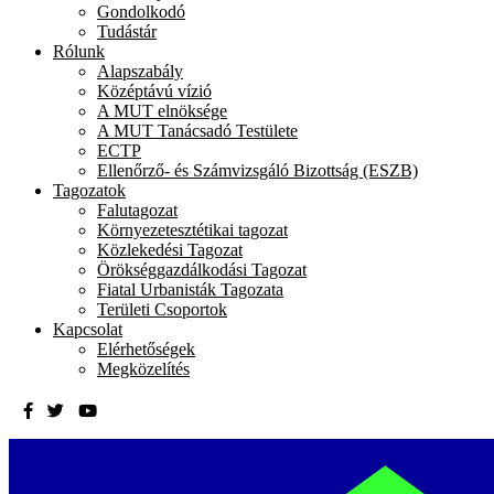
Gondolkodó
Tudástár
Rólunk
Alapszabály
Középtávú vízió
A MUT elnöksége
A MUT Tanácsadó Testülete
ECTP
Ellenőrző- és Számvizsgáló Bizottság (ESZB)
Tagozatok
Falutagozat
Környezetesztétikai tagozat
Közlekedési Tagozat
Örökséggazdálkodási Tagozat
Fiatal Urbanisták Tagozata
Területi Csoportok
Kapcsolat
Elérhetőségek
Megközelítés