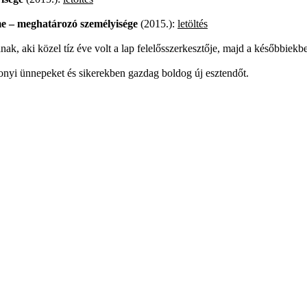
lme – meghatározó személyisége
(2015.):
letöltés
 aki közel tíz éve volt a lap felelősszerkesztője, majd a későbbiekben i
onyi ünnepeket és sikerekben gazdag boldog új esztendőt.