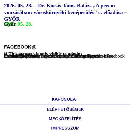
2026. 05. 28. – Dr. Kocsis János Balázs „A perem
vonzásában: városkörnyéki benépesülés” c. előadása –
GYŐR
2026. 05. 28.
Győr
FACEBOOK
@
This message is only visible to admins.
Problem displaying Facebook posts. Backup cache in use.
Click to show error
Error:
Error validating access token: The session has been invalidated because the user changed their password or Facebook has changed the session for security reasons.
OAuthException
Type:
KAPCSOLAT
ELÉRHETŐSÉGEK
MEGKÖZELÍTÉS
IMPRESSZUM