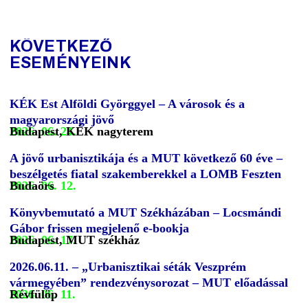
KÖVETKEZŐ
ESEMÉNYEINK
KÉK Est Alföldi Györggyel – A városok és a
magyarországi jövő
2026. 06. 24.
Budapest, KÉK nagyterem
A jövő urbanisztikája és a MUT következő 60 éve –
beszélgetés fiatal szakemberekkel a LOMB Feszten
2026. 06. 12.
Budaörs
Könyvbemutató a MUT Székházában – Locsmándi
Gábor frissen megjelenő e-bookja
2026. 06. 17.
Budapest, MUT székház
2026.06.11. – „Urbanisztikai séták Veszprém
vármegyében” rendezvénysorozat – MUT előadással
2026. 06. 11.
Révfülöp