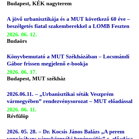
Budapest, KÉK nagyterem
A jövő urbanisztikája és a MUT következő 60 éve –
beszélgetés fiatal szakemberekkel a LOMB Feszten
2026. 06. 12.
Budaörs
Könyvbemutató a MUT Székházában – Locsmándi
Gábor frissen megjelenő e-bookja
2026. 06. 17.
Budapest, MUT székház
2026.06.11. – „Urbanisztikai séták Veszprém
vármegyében” rendezvénysorozat – MUT előadással
2026. 06. 11.
Révfülöp
2026. 05. 28. – Dr. Kocsis János Balázs „A perem
vonzásában: városkörnyéki benépesülés” c. előadása