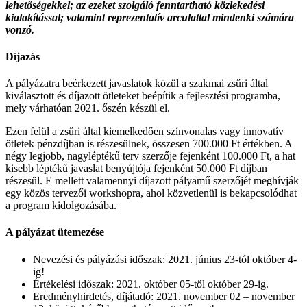
lehetőségekkel; az ezeket szolgáló fenntartható közlekedési
kialakítással; valamint reprezentatív arculattal mindenki számára
vonzó.
Díjazás
A pályázatra beérkezett javaslatok közül a szakmai zsűri által
kiválasztott és díjazott ötleteket beépítik a fejlesztési programba,
mely várhatóan 2021. őszén készül el.
Ezen felül a zsűri által kiemelkedően színvonalas vagy innovatív
ötletek pénzdíjban is részesülnek, összesen 700.000 Ft értékben. A
négy legjobb, nagyléptékű terv szerzője fejenként 100.000 Ft, a hat
kisebb léptékű javaslat benyújtója fejenként 50.000 Ft díjban
részesül. E mellett valamennyi díjazott pályamű szerzőjét meghívják
egy közös tervezői workshopra, ahol közvetlenül is bekapcsolódhat
a program kidolgozásába.
A pályázat ütemezése
Nevezési és pályázási időszak: 2021. június 23-tól október 4-
ig!
Értékelési időszak: 2021. október 05-től október 29-ig.
Eredményhirdetés, díjátadó: 2021. november 02 – november