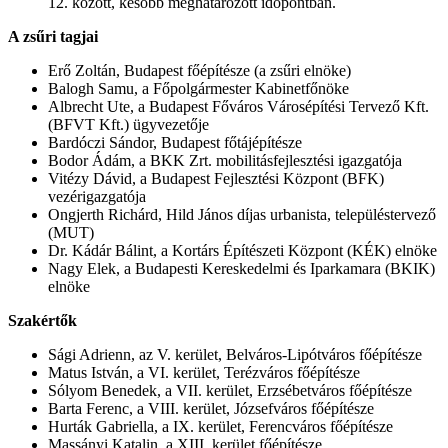
12. között, később meghatározott időpontban.
A zsűri tagjai
Erő Zoltán, Budapest főépítésze (a zsűri elnöke)
Balogh Samu, a Főpolgármester Kabinetfőnöke
Albrecht Ute, a Budapest Főváros Városépítési Tervező Kft.
(BFVT Kft.) ügyvezetője
Bardóczi Sándor, Budapest főtájépítésze
Bodor Ádám, a BKK Zrt. mobilitásfejlesztési igazgatója
Vitézy Dávid, a Budapest Fejlesztési Központ (BFK)
vezérigazgatója
Ongjerth Richárd, Hild János díjas urbanista, településtervező
(MUT)
Dr. Kádár Bálint, a Kortárs Építészeti Központ (KÉK) elnöke
Nagy Elek, a Budapesti Kereskedelmi és Iparkamara (BKIK)
elnöke
Szakértők
Sági Adrienn, az V. kerület, Belváros-Lipótváros főépítésze
Matus István, a VI. kerület, Terézváros főépítésze
Sólyom Benedek, a VII. kerület, Erzsébetváros főépítésze
Barta Ferenc, a VIII. kerület, Józsefváros főépítésze
Hurták Gabriella, a IX. kerület, Ferencváros főépítésze
Massányi Katalin, a XIII. kerület főépítésze