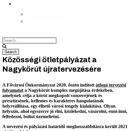
kapcsolat
Elérhetőségek
Megközelítés
Közösségi ötletpályázat a
Nagykörút újratervezésére
A Fővárosi Önkormányzat 2020. őszén indított
átfogó tervezési
folyamatot
a Nagykörút komplex megújítása érdekében,
amelynek célja a körút megkopott vonzerejének és
presztízsének, kellemes és karakteres hangulatának
helyreállítása, egy élhető városi tengely kialakítása. Olyan
helyszín, ahol egyszerre jó élni, közlekedni, vásárolni, enni-inni,
felfedezni, boltot üzemeltetni.
A nevezési és pályázási határidő meghosszabbításra került 2021