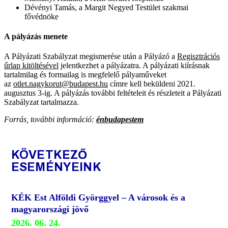
Dévényi Tamás, a Margit Negyed Testület szakmai
fővédnöke
A pályázás menete
A Pályázati Szabályzat megismerése után a Pályázó a
Regisztrációs
űrlap kitöltésével
jelentkezhet a pályázatra. A pályázati kiírásnak
tartalmilag és formailag is megfelelő pályaműveket
az
otlet.nagykorut@budapest.hu
címre kell beküldeni 2021.
augusztus 3-ig. A pályázás további feltételeit és részleteit a Pályázati
Szabályzat tartalmazza.
Forrás, további információ:
énbudapestem
KÖVETKEZŐ
ESEMÉNYEINK
KÉK Est Alföldi Györggyel – A városok és a
magyarországi jövő
2026. 06. 24.