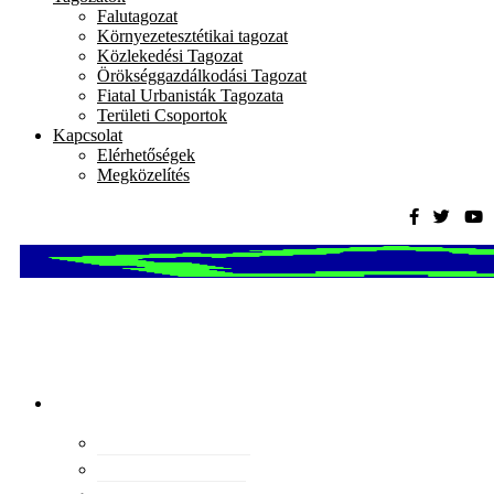
Falutagozat
Környezetesztétikai tagozat
Közlekedési Tagozat
Örökséggazdálkodási Tagozat
Fiatal Urbanisták Tagozata
Területi Csoportok
Kapcsolat
Elérhetőségek
Megközelítés
Magyar
Urbanisztikai
Társaság
tevékenység
Konferenciák
Elismeréseink