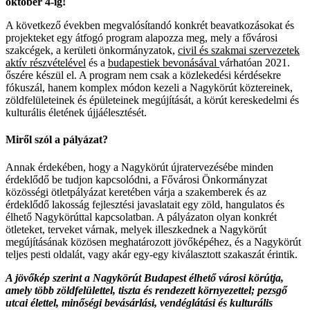
október 4-ig!
A következő években megvalósítandó konkrét beavatkozásokat és
projekteket egy átfogó program alapozza meg, mely a fővárosi
szakcégek, a kerületi önkormányzatok,
civil és szakmai szervezetek
aktív részvételével
és a
budapestiek bevonásával
várhatóan 2021.
őszére készül el. A program nem csak a közlekedési kérdésekre
fókuszál, hanem komplex módon kezeli a Nagykörút köztereinek,
zöldfelületeinek és épületeinek megújítását, a körút kereskedelmi és
kulturális életének újjáélesztését.
Miről szól a pályázat?
Annak érdekében, hogy a Nagykörút újratervezésébe minden
érdeklődő be tudjon kapcsolódni, a Fővárosi Önkormányzat
közösségi ötletpályázat keretében várja a szakemberek és az
érdeklődő lakosság fejlesztési javaslatait egy zöld, hangulatos és
élhető Nagykörúttal kapcsolatban. A pályázaton olyan konkrét
ötleteket, terveket várnak, melyek illeszkednek a Nagykörút
megújításának közösen meghatározott jövőképéhez, és a Nagykörút
teljes pesti oldalát, vagy akár egy-egy kiválasztott szakaszát érintik.
A jövőkép szerint a Nagykörút Budapest élhető városi körútja,
amely több zöldfelülettel, tiszta és rendezett környezettel; pezsgő
utcai élettel, minőségi bevásárlási, vendéglátási és kulturális