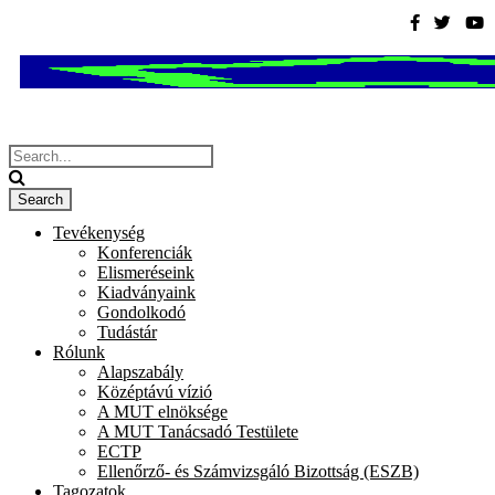
Tevékenység
Konferenciák
Elismeréseink
Kiadványaink
Gondolkodó
Tudástár
Rólunk
Alapszabály
Középtávú vízió
A MUT elnöksége
A MUT Tanácsadó Testülete
ECTP
Ellenőrző- és Számvizsgáló Bizottság (ESZB)
Tagozatok