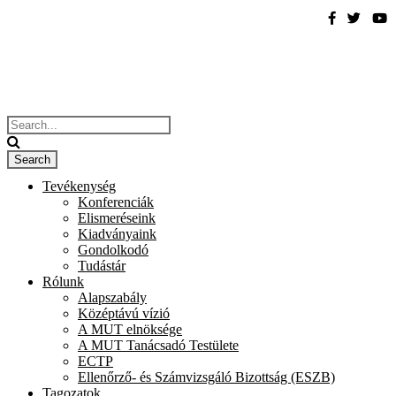
Tevékenység
Konferenciák
Elismeréseink
Kiadványaink
Gondolkodó
Tudástár
Rólunk
Alapszabály
Középtávú vízió
A MUT elnöksége
A MUT Tanácsadó Testülete
ECTP
Ellenőrző- és Számvizsgáló Bizottság (ESZB)
Tagozatok