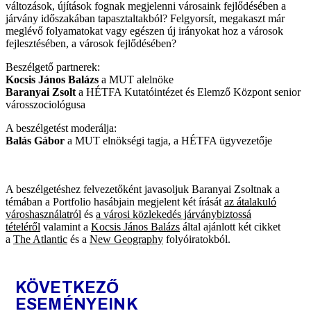
változások, újítások fognak megjelenni városaink fejlődésében a
járvány időszakában tapasztaltakból? Felgyorsít, megakaszt már
meglévő folyamatokat vagy egészen új irányokat hoz a városok
fejlesztésében, a városok fejlődésében?
Beszélgető partnerek:
Kocsis János Balázs
a MUT alelnöke
Baranyai Zsolt
a HÉTFA Kutatóintézet és Elemző Központ senior
városszociológusa
A beszélgetést moderálja:
Balás Gábor
a MUT elnökségi tagja, a HÉTFA ügyvezetője
A beszélgetéshez felvezetőként javasoljuk Baranyai Zsoltnak a
témában a Portfolio hasábjain megjelent két írását
az átalakuló
városhasználatról
és
a városi közlekedés járványbiztossá
tételéről
valamint a
Kocsis János Balázs
által ajánlott két cikket
a
The Atlantic
és a
New Geography
folyóiratokból.
KÖVETKEZŐ
ESEMÉNYEINK