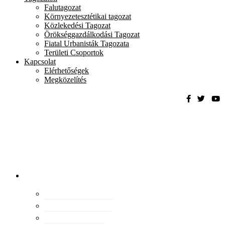
Falutagozat
Környezetesztétikai tagozat
Közlekedési Tagozat
Örökséggazdálkodási Tagozat
Fiatal Urbanisták Tagozata
Területi Csoportok
Kapcsolat
Elérhetőségek
Megközelítés
Magyar
Urbanisztikai
Társaság
tevékenység
Konferenciák
Elismeréseink
Kiadványaink