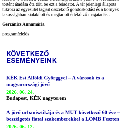
történt átadása óta tölti be ezt a feladatot. A tér jelenlegi állapota
tükrözi az egyesület tagjait összekötő gondoskodást és a környék
lakosságában kialakított és megtartott értékőrző magatartást.
Gerzánics Annamária
programfelelős
KÖVETKEZŐ
ESEMÉNYEINK
KÉK Est Alföldi Györggyel – A városok és a
magyarországi jövő
2026. 06. 24.
Budapest, KÉK nagyterem
A jövő urbanisztikája és a MUT következő 60 éve –
beszélgetés fiatal szakemberekkel a LOMB Feszten
2026. 06. 12.