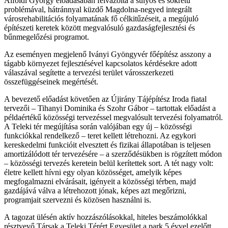
Alföldi György előadásában felvázolta a súlyos és sokrétű
problémával, hátránnyal küzdő Magdolna-negyed integrált
városrehabilitációs folyamatának
fő célkitűzéseit, a megújuló
építészeti keretek között megvalósuló gazdaságfejlesztési és
bűnmegelőzési programot.
Az eseményen megjelenő Iványi Gyöngyvér főépítész asszony a
tágabb környezet fejlesztésével kapcsolatos kérdésekre adott
válaszával segítette a tervezési terület városszerkezeti
összefüggéseinek megértését.
A bevezető előadást követően az Újirány Tájépítész Iroda fiatal
tervezői – Tihanyi Dominika és Szohr Gábor – tartottak előadást a
példaértékű közösségi tervezéssel megvalósult tervezési folyamatról.
A Teleki tér megújítása során valójában egy új – közösségi
funkciókkal rendelkező – teret kellett létrehozni. Az egykori
kereskedelmi funkcióit elvesztett és fizikai állapotában is teljesen
amortizálódott tér tervezésére – a szerződésükben is rögzített módon
– közösségi tervezés keretein belül kerítettek sort. A tét nagy volt:
életre kellett hívni egy olyan közösséget, amelyik képes
megfogalmazni elvárásait, igényeit a közösségi térben, majd
gazdájává válva a létrehozott jónak, képes azt megőrizni,
programjait szervezni és közösen használni is.
A tagozat ülésén aktív hozzászólásokkal, hiteles beszámolókkal
résztvevő Társak a Teleki Térért Egyesület a park 5 évvel ezelőtt