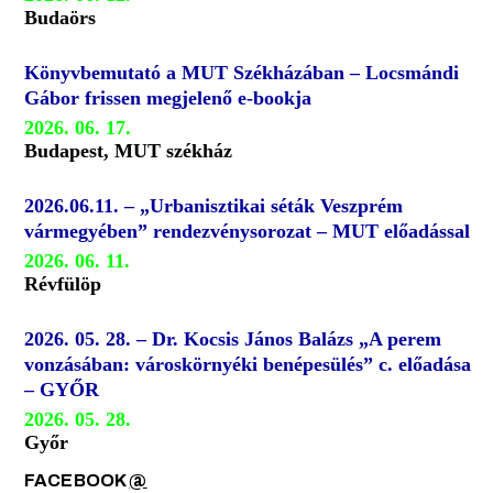
Budaörs
Könyvbemutató a MUT Székházában – Locsmándi
Gábor frissen megjelenő e-bookja
2026. 06. 17.
Budapest, MUT székház
2026.06.11. – „Urbanisztikai séták Veszprém
vármegyében” rendezvénysorozat – MUT előadással
2026. 06. 11.
Révfülöp
2026. 05. 28. – Dr. Kocsis János Balázs „A perem
vonzásában: városkörnyéki benépesülés” c. előadása
– GYŐR
2026. 05. 28.
Győr
FACEBOOK
@