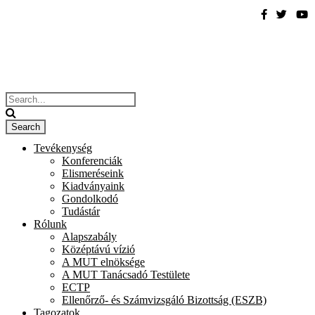
Tevékenység
Konferenciák
Elismeréseink
Kiadványaink
Gondolkodó
Tudástár
Rólunk
Alapszabály
Középtávú vízió
A MUT elnöksége
A MUT Tanácsadó Testülete
ECTP
Ellenőrző- és Számvizsgáló Bizottság (ESZB)
Tagozatok