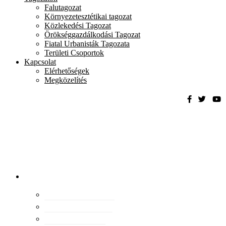
Falutagozat
Környezetesztétikai tagozat
Közlekedési Tagozat
Örökséggazdálkodási Tagozat
Fiatal Urbanisták Tagozata
Területi Csoportok
Kapcsolat
Elérhetőségek
Megközelítés
Magyar
Urbanisztikai
Társaság
tevékenység
Konferenciák
Elismeréseink
Kiadványaink