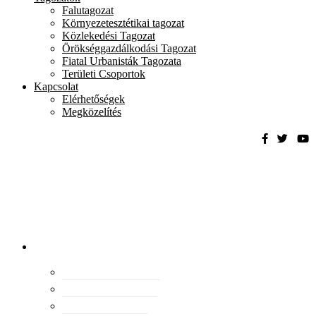
Falutagozat
Környezetesztétikai tagozat
Közlekedési Tagozat
Örökséggazdálkodási Tagozat
Fiatal Urbanisták Tagozata
Területi Csoportok
Kapcsolat
Elérhetőségek
Megközelítés
Magyar
Urbanisztikai
Társaság
tevékenység
Konferenciák
Elismeréseink
Kiadványaink