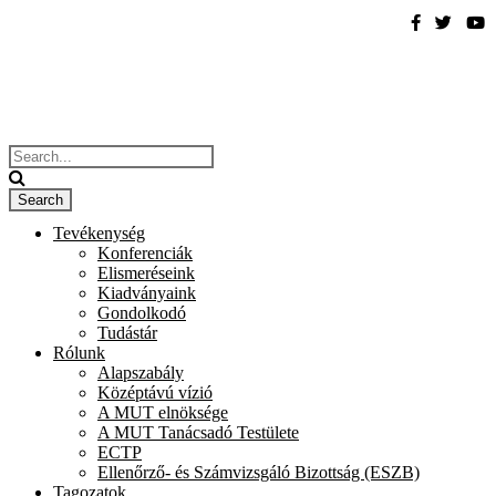
Tevékenység
Konferenciák
Elismeréseink
Kiadványaink
Gondolkodó
Tudástár
Rólunk
Alapszabály
Középtávú vízió
A MUT elnöksége
A MUT Tanácsadó Testülete
ECTP
Ellenőrző- és Számvizsgáló Bizottság (ESZB)
Tagozatok