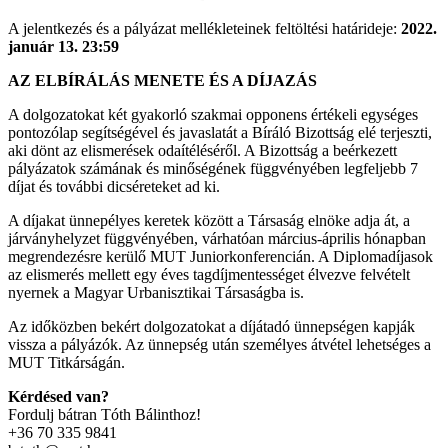
A jelentkezés és a pályázat mellékleteinek feltöltési határideje:
2022.
január 13. 23:59
AZ ELBÍRÁLÁS MENETE ÉS A DÍJAZÁS
A dolgozatokat két gyakorló szakmai opponens értékeli egységes
pontozólap segítségével és javaslatát a Bíráló Bizottság elé terjeszti,
aki dönt az elismerések odaítéléséről. A Bizottság a beérkezett
pályázatok számának és minőségének függvényében legfeljebb 7
díjat és további dicséreteket ad ki.
A díjakat ünnepélyes keretek között a Társaság elnöke adja át, a
járványhelyzet függvényében, várhatóan március-április hónapban
megrendezésre kerülő MUT Juniorkonferencián. A Diplomadíjasok
az elismerés mellett egy éves tagdíjmentességet élvezve felvételt
nyernek a Magyar Urbanisztikai Társaságba is.
Az időközben bekért dolgozatokat a díjátadó ünnepségen kapják
vissza a pályázók. Az ünnepség után személyes átvétel lehetséges a
MUT Titkárságán.
Kérdésed van?
Fordulj bátran Tóth Bálinthoz!
+36 70 335 9841