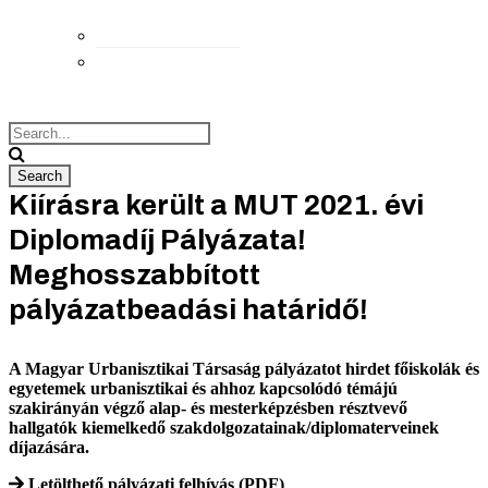
Elérhetőségek
Megközelítés
Kiírásra került a MUT 2021. évi
Diplomadíj Pályázata!
Meghosszabbított
pályázatbeadási határidő!
A Magyar Urbanisztikai Társaság pályázatot hirdet főiskolák és
egyetemek urbanisztikai és ahhoz kapcsolódó témájú
szakirányán végző alap- és mesterképzésben résztvevő
hallgatók kiemelkedő szakdolgozatainak/diplomaterveinek
díjazására.
Letölthető pályázati felhívás (PDF)