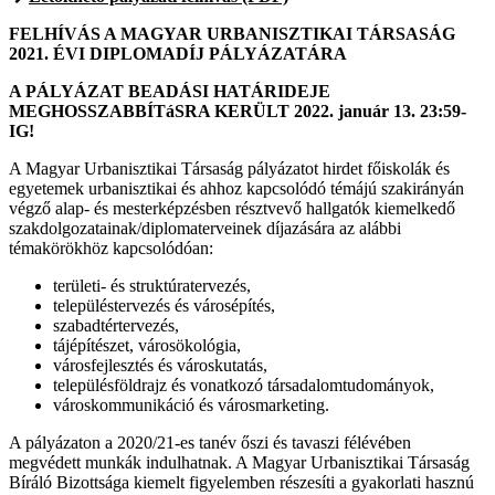
FELHÍVÁS A MAGYAR URBANISZTIKAI TÁRSASÁG
2021. ÉVI DIPLOMADÍJ PÁLYÁZATÁRA
A PÁLYÁZAT BEADÁSI HATÁRIDEJE
MEGHOSSZABBÍTáSRA KERÜLT 2022. január 13. 23:59-
IG!
A Magyar Urbanisztikai Társaság pályázatot hirdet főiskolák és
egyetemek urbanisztikai és ahhoz kapcsolódó témájú szakirányán
végző alap- és mesterképzésben résztvevő hallgatók kiemelkedő
szakdolgozatainak/diplomaterveinek díjazására az alábbi
témakörökhöz kapcsolódóan:
területi- és struktúratervezés,
településtervezés és városépítés,
szabadtértervezés,
tájépítészet, városökológia,
városfejlesztés és városkutatás,
településföldrajz és vonatkozó társadalomtudományok,
városkommunikáció és városmarketing.
A pályázaton a 2020/21-es tanév őszi és tavaszi félévében
megvédett munkák indulhatnak. A Magyar Urbanisztikai Társaság
Bíráló Bizottsága kiemelt figyelemben részesíti a gyakorlati hasznú