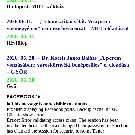
2026. 06. 17.
Budapest, MUT székház
2026.06.11. – „Urbanisztikai séták Veszprém
vármegyében” rendezvénysorozat – MUT előadással
2026. 06. 11.
Révfülöp
2026. 05. 28. – Dr. Kocsis János Balázs „A perem
vonzásában: városkörnyéki benépesülés” c. előadása
– GYŐR
2026. 05. 28.
Győr
FACEBOOK
@
This message is only visible to admins.
Problem displaying Facebook posts. Backup cache in use.
Click to show error
Error:
Error validating access token: The session has been
invalidated because the user changed their password or Facebook
has changed the session for security reasons.
Type: