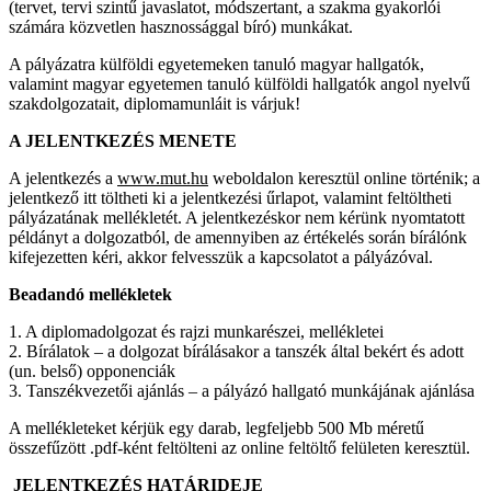
(tervet, tervi szintű javaslatot, módszertant, a szakma gyakorlói
számára közvetlen hasznossággal bíró) munkákat.
A pályázatra külföldi egyetemeken tanuló magyar hallgatók,
valamint magyar egyetemen tanuló külföldi hallgatók angol nyelvű
szakdolgozatait, diplomamunláit is várjuk!
A JELENTKEZÉS MENETE
A jelentkezés a
www.mut.hu
weboldalon keresztül online történik; a
jelentkező itt töltheti ki a jelentkezési űrlapot, valamint feltöltheti
pályázatának mellékletét. A jelentkezéskor nem kérünk nyomtatott
példányt a dolgozatból, de amennyiben az értékelés során bírálónk
kifejezetten kéri, akkor felvesszük a kapcsolatot a pályázóval.
Beadandó mellékletek
1. A diplomadolgozat és rajzi munkarészei, mellékletei
2. Bírálatok – a dolgozat bírálásakor a tanszék által bekért és adott
(un. belső) opponenciák
3. Tanszékvezetői ajánlás – a pályázó hallgató munkájának ajánlása
A mellékleteket kérjük egy darab, legfeljebb 500 Mb méretű
összefűzött .pdf-ként feltölteni az online feltöltő felületen keresztül.
JELENTKEZÉS HATÁRIDEJE