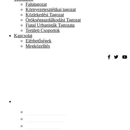
Falutagozat
Környezetesztétikai tagozat
Közlekedési Tagozat
Örökséggazdálkodási Tagozat
Fiatal Urbanisták Tagozata
Területi Csoportok
Kapcsolat
Elérhetőségek
Megközelítés
Magyar
Urbanisztikai
Társaság
tevékenység
Konferenciák
Elismeréseink
Kiadványaink