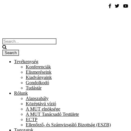
Tevékenység
Konferenciák
Elismeréseink
Kiadványaink
Gondolkodó
Tudástár
Rólunk
Alapszabály
Középtávú vízió
A MUT elnöksége
A MUT Tanácsadó Testülete
ECTP
Ellenőrző- és Számvizsgáló Bizottság (ESZB)
Tagozatok