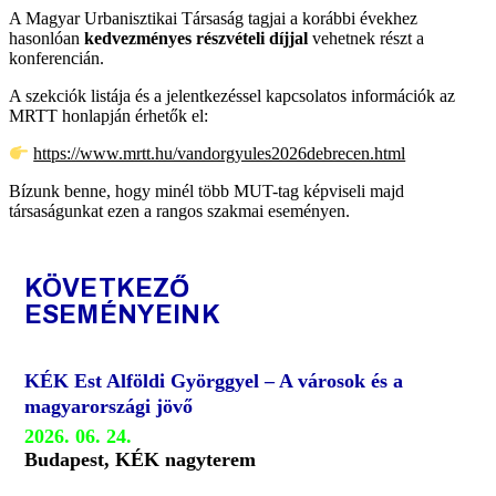
A Magyar Urbanisztikai Társaság tagjai a korábbi évekhez
hasonlóan
kedvezményes részvételi díjjal
vehetnek részt a
konferencián.
A szekciók listája és a jelentkezéssel kapcsolatos információk az
MRTT honlapján érhetők el:
https://www.mrtt.hu/vandorgyules2026debrecen.html
Bízunk benne, hogy minél több MUT-tag képviseli majd
társaságunkat ezen a rangos szakmai eseményen.
KÖVETKEZŐ
ESEMÉNYEINK
KÉK Est Alföldi Györggyel – A városok és a
magyarországi jövő
2026. 06. 24.
Budapest, KÉK nagyterem