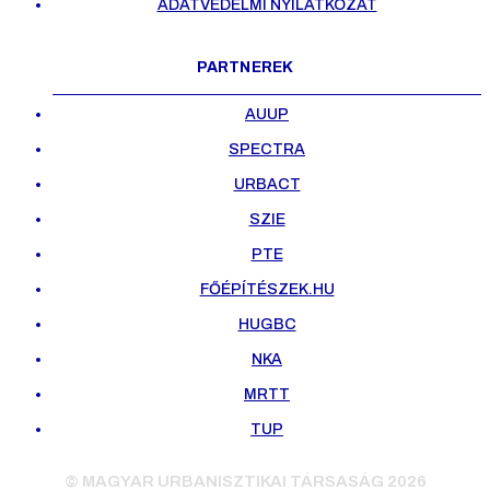
ADATVÉDELMI NYILATKOZAT
PARTNEREK
AUUP
SPECTRA
URBACT
SZIE
PTE
FŐÉPÍTÉSZEK.HU
HUGBC
NKA
MRTT
TUP
© MAGYAR URBANISZTIKAI TÁRSASÁG 2026