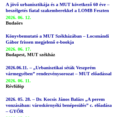
A jövő urbanisztikája és a MUT következő 60 éve –
beszélgetés fiatal szakemberekkel a LOMB Feszten
2026. 06. 12.
Budaörs
Könyvbemutató a MUT Székházában – Locsmándi
Gábor frissen megjelenő e-bookja
2026. 06. 17.
Budapest, MUT székház
2026.06.11. – „Urbanisztikai séták Veszprém
vármegyében” rendezvénysorozat – MUT előadással
2026. 06. 11.
Révfülöp
2026. 05. 28. – Dr. Kocsis János Balázs „A perem
vonzásában: városkörnyéki benépesülés” c. előadása
– GYŐR