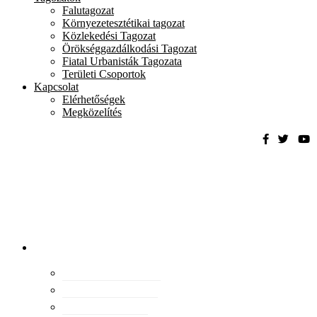
Falutagozat
Környezetesztétikai tagozat
Közlekedési Tagozat
Örökséggazdálkodási Tagozat
Fiatal Urbanisták Tagozata
Területi Csoportok
Kapcsolat
Elérhetőségek
Megközelítés
Magyar
Urbanisztikai
Társaság
tevékenység
Konferenciák
Elismeréseink
Kiadványaink