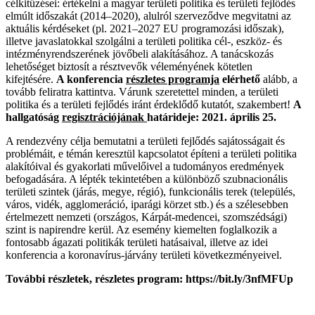
célkitűzései: értékelni a magyar területi politika és területi fejlődés
elmúlt időszakát (2014–2020), alulról szerveződve megvitatni az
aktuális kérdéseket (pl. 2021–2027 EU programozási időszak),
illetve javaslatokkal szolgálni a területi politika cél-, eszköz- és
intézményrendszerének jövőbeli alakításához. A tanácskozás
lehetőséget biztosít a résztvevők véleményének kötetlen
kifejtésére.
A konferencia
részletes programja
elérhető
alább, a
tovább feliratra kattintva.
Várunk szeretettel minden, a területi
politika és a területi fejlődés iránt érdeklődő kutatót, szakembert!
A
hallgatóság
regisztrációjának
határideje: 2021. április 25.
A rendezvény célja bemutatni a területi fejlődés sajátosságait és
problémáit, e témán keresztül kapcsolatot építeni a területi politika
alakítóival és gyakorlati művelőivel a tudományos eredmények
befogadására. A lépték tekintetében a különböző szubnacionális
területi szintek (járás, megye, régió), funkcionális terek (település,
város, vidék, agglomeráció, iparági körzet stb.) és a szélesebben
értelmezett nemzeti (országos, Kárpát-medencei, szomszédsági)
szint is napirendre kerül. Az esemény kiemelten foglalkozik a
fontosabb ágazati politikák területi hatásaival, illetve az idei
konferencia a koronavírus-járvány területi következményeivel.
További részletek, részletes program: https://bit.ly/3nfMFUp