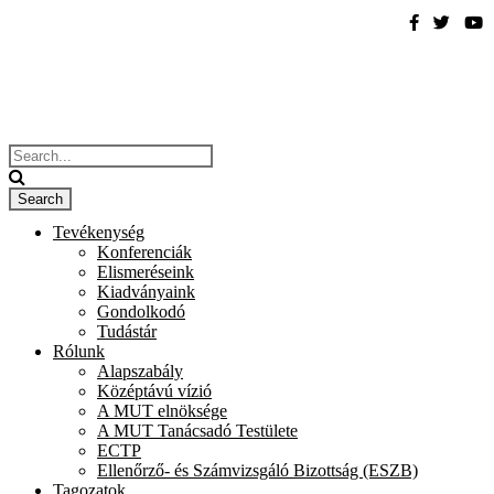
Tevékenység
Konferenciák
Elismeréseink
Kiadványaink
Gondolkodó
Tudástár
Rólunk
Alapszabály
Középtávú vízió
A MUT elnöksége
A MUT Tanácsadó Testülete
ECTP
Ellenőrző- és Számvizsgáló Bizottság (ESZB)
Tagozatok