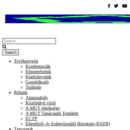
Tevékenység
Konferenciák
Elismeréseink
Kiadványaink
Gondolkodó
Tudástár
Rólunk
Alapszabály
Középtávú vízió
A MUT elnöksége
A MUT Tanácsadó Testülete
ECTP
Ellenőrző- és Számvizsgáló Bizottság (ESZB)
Tagozatok