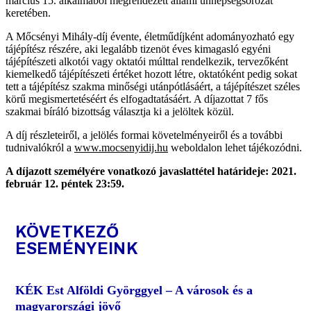
március 15. alkalmából megrendezett állami ünnepségsorozat
keretében.
A Mőcsényi Mihály-díj évente, életműdíjként adományozható egy
tájépítész részére, aki legalább tizenöt éves kimagasló egyéni
tájépítészeti alkotói vagy oktatói múlttal rendelkezik, tervezőként
kiemelkedő tájépítészeti értéket hozott létre, oktatóként pedig sokat
tett a tájépítész szakma minőségi utánpótlásáért, a tájépítészet széles
körű megismertetéséért és elfogadtatásáért. A díjazottat 7 fős
szakmai bíráló bizottság választja ki a jelöltek közül.
A díj részleteiről, a jelölés formai követelményeiről és a további
tudnivalókról a
www.mocsenyidij.hu
weboldalon lehet tájékozódni.
A díjazott személyére vonatkozó javaslattétel határideje: 2021.
február 12. péntek 23:59.
KÖVETKEZŐ
ESEMÉNYEINK
KÉK Est Alföldi Györggyel – A városok és a
magyarországi jövő