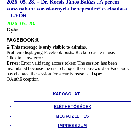
2026. 05. 28. – Dr. Kocsis János Balázs „A perem
vonzásában: városkörnyéki benépesülés” c. előadása
– GYŐR
2026. 05. 28.
Győr
FACEBOOK
@
This message is only visible to admins.
Problem displaying Facebook posts. Backup cache in use.
Click to show error
Error:
Error validating access token: The session has been
invalidated because the user changed their password or Facebook
has changed the session for security reasons.
Type:
OAuthException
KAPCSOLAT
ELÉRHETŐSÉGEK
MEGKÖZELÍTÉS
IMPRESSZUM