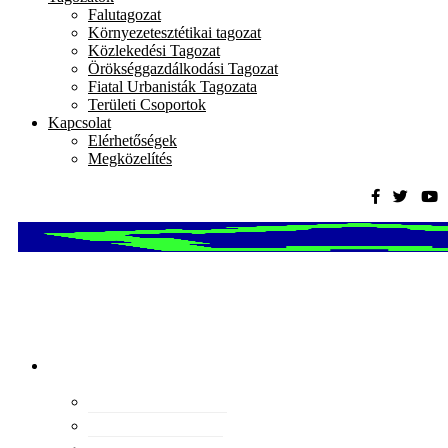
Falutagozat
Környezetesztétikai tagozat
Közlekedési Tagozat
Örökséggazdálkodási Tagozat
Fiatal Urbanisták Tagozata
Területi Csoportok
Kapcsolat
Elérhetőségek
Megközelítés
Magyar
Urbanisztikai
Társaság
tevékenység
Konferenciák
Elismeréseink