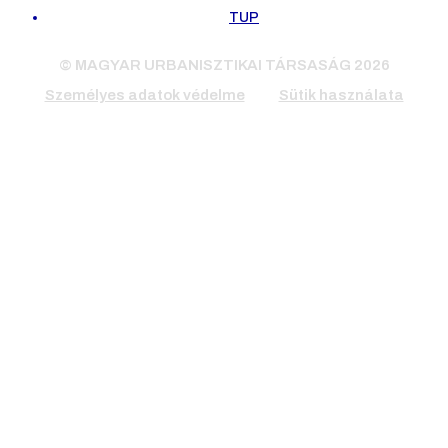
TUP
© MAGYAR URBANISZTIKAI TÁRSASÁG 2026
Személyes adatok védelme
Sütik használata