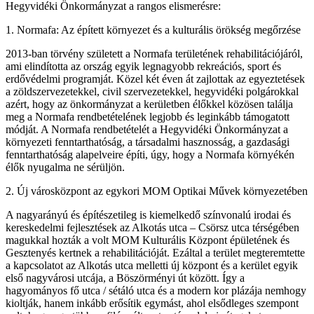
Hegyvidéki Önkormányzat a rangos elismerésre:
1. Normafa: Az épített környezet és a kulturális örökség megőrzése
2013-ban törvény született a Normafa területének rehabilitációjáról,
ami elindította az ország egyik legnagyobb rekreációs, sport és
erdővédelmi programját. Közel két éven át zajlottak az egyeztetések
a zöldszervezetekkel, civil szervezetekkel, hegyvidéki polgárokkal
azért, hogy az önkormányzat a kerületben élőkkel közösen találja
meg a Normafa rendbetételének legjobb és leginkább támogatott
módját. A Normafa rendbetételét a Hegyvidéki Önkormányzat a
környezeti fenntarthatóság, a társadalmi hasznosság, a gazdasági
fenntarthatóság alapelveire építi, úgy, hogy a Normafa környékén
élők nyugalma ne sérüljön.
2. Új városközpont az egykori MOM Optikai Művek környezetében
A nagyarányú és építészetileg is kiemelkedő színvonalú irodai és
kereskedelmi fejlesztések az Alkotás utca – Csörsz utca térségében
magukkal hozták a volt MOM Kulturális Központ épületének és
Gesztenyés kertnek a rehabilitációját. Ezáltal a terület megteremtette
a kapcsolatot az Alkotás utca melletti új központ és a kerület egyik
első nagyvárosi utcája, a Böszörményi út között. Így a
hagyományos fő utca / sétáló utca és a modern kor plázája nemhogy
kioltják, hanem inkább erősítik egymást, ahol elsődleges szempont