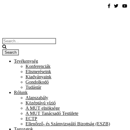
Tevékenység
Konferenciák
Elismeréseink
Kiadványaink
Gondolkodó
Tudástár
Rólunk
Alapszabály
Középtávú vízió
A MUT elnöksége
A MUT Tanácsadó Testülete
ECTP
Ellenőrző- és Számvizsgáló Bizottság (ESZB)
Tagozatok