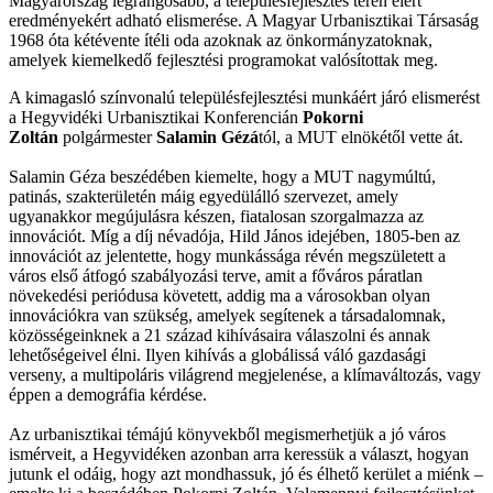
Magyarország legrangosabb, a településfejlesztés terén elért
eredményekért adható elismerése. A Magyar Urbanisztikai Társaság
1968 óta kétévente ítéli oda azoknak az önkormányzatoknak,
amelyek kiemelkedő fejlesztési programokat valósítottak meg.
A kimagasló színvonalú településfejlesztési munkáért járó elismerést
a Hegyvidéki Urbanisztikai Konferencián
Pokorni
Zoltán
polgármester
Salamin Gézá
tól, a MUT elnökétől vette át.
Salamin Géza beszédében kiemelte, hogy a MUT nagymúltú,
patinás, szakterületén máig egyedülálló szervezet, amely
ugyanakkor megújulásra készen, fiatalosan szorgalmazza az
innovációt. Míg a díj névadója, Hild János idejében, 1805-ben az
innovációt az jelentette, hogy munkássága révén megszületett a
város első átfogó szabályozási terve, amit a főváros páratlan
növekedési periódusa követett, addig ma a városokban olyan
innovációkra van szükség, amelyek segítenek a társadalomnak,
közösségeinknek a 21 század kihívásaira válaszolni és annak
lehetőségeivel élni. Ilyen kihívás a globálissá váló gazdasági
verseny, a multipoláris világrend megjelenése, a klímaváltozás, vagy
éppen a demográfia kérdése.
Az urbanisztikai témájú könyvekből megismerhetjük a jó város
ismérveit, a Hegyvidéken azonban arra keressük a választ, hogyan
jutunk el odáig, hogy azt mondhassuk, jó és élhető kerület a miénk –