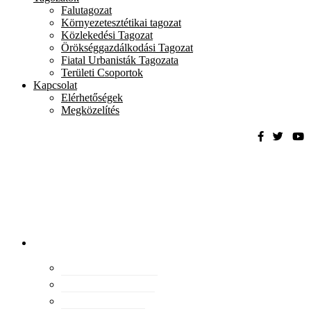
Falutagozat
Környezetesztétikai tagozat
Közlekedési Tagozat
Örökséggazdálkodási Tagozat
Fiatal Urbanisták Tagozata
Területi Csoportok
Kapcsolat
Elérhetőségek
Megközelítés
Magyar
Urbanisztikai
Társaság
tevékenység
Konferenciák
Elismeréseink
Kiadványaink