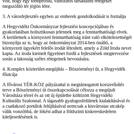
volt, hogy egy többprofilú, változatos társadalmi rétegeket
megszólító tér jöjjön létre.
3. A városfejlesztés egyben az emberek gondolkodását is formálja
A Hegyvidéki Önkormányzat fejlesztési koncepciójában és
gyakorlatában holisztikusan jelennek meg a fenntarthatósági elvek.
A kerületnek a környezeti fenntarthatóság iránt való elkötelezettségét
bizonyítja az is, hogy az önkormányzat 2014-ben önálló, a
környezeti ügyekért felelős irodát létesített, amely a Zöld Iroda nevet
kapta. Az iroda kiemelt figyelmet fordít a fejlesztések megtervezése
során a lakosság széles rétegeinek bevonására.
4. Komplex közterület-megújítás – Böszörményi út, a Hegyvidék
főutcája
A fővárosi TÉR-KÖZ pályázattal is megtámogatott korszerűsítés
terve a Böszörményi út összekapcsolását célozza a megújult
Városháza térrel és az ott új épületbe költözött Hegyvidéki
Kulturális Szalonnal. A tágasabb gyalogosfelületek kialakításával és
a csatlakozó portálok felújításával nemcsak a kisvárosias utcakép
válik vonzóbbá, de lökést adhat a földszinti kiskereskedelem
kiteljesedésének is.