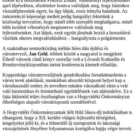
emelte ki a beszédében Pokorni Zoltán. Valamennyi fejlesztésünket
apró lépésekben, részletekre bontva valósítjuk meg, hogy bármikor
visszaléphessünk egyet, ha úgy látjuk, rossz irányba haladunk. Az
önkorrekció képessége mellett pedig hangsúlyt fektetünk a
közösségi tervezésre, hogy minél több szereplőt meghallgatva, minél
több kerületi véleményét megismerve valósítsuk meg
fejlesztéseinket. Azt látjuk, ezek együtt járulnak hozzá a hosszútávú
vízióink sikeres megvalósításához – hangsúlyozta a polgármester.
A szakmában nemzetközileg méltán híres dán építész és
várostervező,
Jan Gehl
, többek között a magyarul is megjelent
Élhető városok című könyv szerzője volt a Lóvasút Kulturális és
Rendezvényközpontban tartott konferencia kiemelt előadója.
Koppenhága várostervezőjének gondolkodása forradalmasította a
városi terek alakítását, munkáiban abszolút központi helyet kap a
városhasználó ember, és terveiben minden városalkotó elem a vele
való harmonikus és fenntartható együttélésnek van alárendelve. Ez a
fajta látásmód teljes összhangban van a Hegyvidéki Önkormányzat
élhetőségen alapuló városközpontú szemléletével.
A Hegyvidéki Önkormányzatnak ítélt Hild János-díj indoklásában is
elhangzott, hogy a XII. kerület világos fejlesztési térségeket,
tengelyeket jelöl ki, és a felmerülő új szempontok és lakossági
visszajelzések fényében folyamatosan korrigálva hajtja végre terveit.