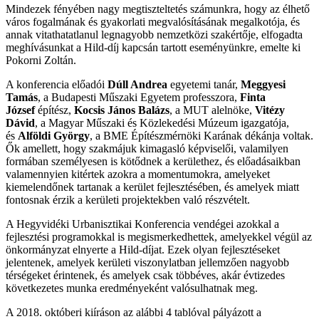
Mindezek fényében nagy megtiszteltetés számunkra, hogy az élhető
város fogalmának és gyakorlati megvalósításának megalkotója, és
annak vitathatatlanul legnagyobb nemzetközi szakértője, elfogadta
meghívásunkat a Hild-díj kapcsán tartott eseményünkre, emelte ki
Pokorni Zoltán.
A konferencia előadói
Dúll Andrea
egyetemi tanár,
Meggyesi
Tamás
, a Budapesti Műszaki Egyetem professzora,
Finta
József
építész,
Kocsis János Balázs
, a MUT alelnöke,
Vitézy
Dávid
, a Magyar Műszaki és Közlekedési Múzeum igazgatója,
és
Alföldi György
, a BME Építészmérnöki Karának dékánja voltak.
Ők amellett, hogy szakmájuk kimagasló képviselői, valamilyen
formában személyesen is kötődnek a kerülethez, és előadásaikban
valamennyien kitértek azokra a momentumokra, amelyeket
kiemelendőnek tartanak a kerület fejlesztésében, és amelyek miatt
fontosnak érzik a kerületi projektekben való részvételt.
A Hegyvidéki Urbanisztikai Konferencia vendégei azokkal a
fejlesztési programokkal is megismerkedhettek, amelyekkel végül az
önkormányzat elnyerte a Hild-díjat. Ezek olyan fejlesztéseket
jelentenek, amelyek kerületi viszonylatban jellemzően nagyobb
térségeket érintenek, és amelyek csak többéves, akár évtizedes
következetes munka eredményeként valósulhatnak meg.
A 2018. októberi kiíráson az alábbi 4 tablóval pályázott a