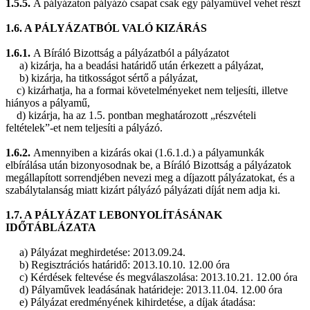
1.5.5.
A pályázaton pályázó csapat csak egy pályaművel vehet részt
1.6. A PÁLYÁZATBÓL VALÓ KIZÁRÁS
1.6.1.
A Bíráló Bizottság a pályázatból a pályázatot
a) kizárja, ha a beadási határidő után érkezett a pályázat,
b) kizárja, ha titkosságot sértő a pályázat,
c) kizárhatja, ha a formai követelményeket nem teljesíti, illetve
hiányos a pályamű,
d) kizárja, ha az 1.5. pontban meghatározott „részvételi
feltételek”-et nem teljesíti a pályázó.
1.6.2.
Amennyiben a kizárás okai (1.6.1.d.) a pályamunkák
elbírálása után bizonyosodnak be, a Bíráló Bizottság a pályázatok
megállapított sorrendjében nevezi meg a díjazott pályázatokat, és a
szabálytalanság miatt kizárt pályázó pályázati díját nem adja ki.
1.7. A PÁLYÁZAT LEBONYOLÍTÁSÁNAK
IDŐTÁBLÁZATA
a) Pályázat meghirdetése: 2013.09.24.
b) Regisztrációs határidő: 2013.10.10. 12.00 óra
c) Kérdések feltevése és megválaszolása: 2013.10.21. 12.00 óra
d) Pályaművek leadásának határideje: 2013.11.04. 12.00 óra
e) Pályázat eredményének kihirdetése, a díjak átadása: