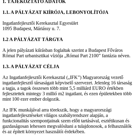
1. TÁJÉKOZTATÓ ADATOK
1.1. A PÁLYÁZAT KIÍRÓJA, LEBONYOLÍTÓJA
Ingatlanfejlesztői Kerekasztal Egyesület
1095 Budapest, Máriássy u. 7.
1.2 A PÁLYÁZAT TÁRGYA
A jelen pályázati kiírásban foglaltak szerint a Budapest Főváros
Római Part urbanisztikai víziója „Római Part 2100” fantázia néven.
1.3. A PÁLYÁZAT CÉLJA
Az Ingatlanfejlesztői Kerekasztal („IFK”) Magyarország vezető
ingatlanfejlesztő társaságait képviselő szervezet. Jelenleg 16 társaság
a tagja, a tagok összesen több mint 5,5 milliárd EURO értékben
fejlesztettek mintegy 3 millió m2 ingatlant, és ezen épületekben több
mint 100 ezer ember dolgozik.
Az IFK munkájával arra törekszik, hogy a magyarországi
ingatlanfejlesztéseket világos szabályrendszer alapján, a
funkcionalitás szempontjainak szem előtt tartásával, esztétikusan és
gazdaságosan lehessen megvalósítani a tulajdonosok, a felhasználók
és az épített környezet használói érdekében.