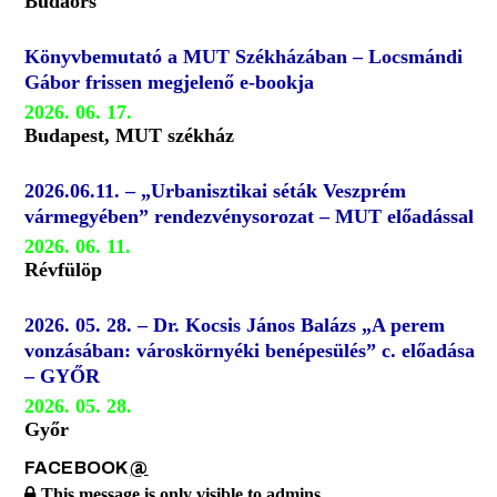
Budaörs
Könyvbemutató a MUT Székházában – Locsmándi
Gábor frissen megjelenő e-bookja
2026. 06. 17.
Budapest, MUT székház
2026.06.11. – „Urbanisztikai séták Veszprém
vármegyében” rendezvénysorozat – MUT előadással
2026. 06. 11.
Révfülöp
2026. 05. 28. – Dr. Kocsis János Balázs „A perem
vonzásában: városkörnyéki benépesülés” c. előadása
– GYŐR
2026. 05. 28.
Győr
FACEBOOK
@
This message is only visible to admins.