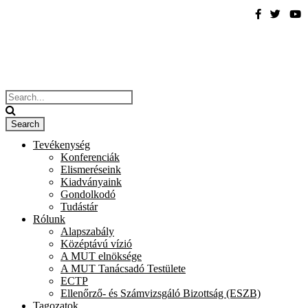
Tevékenység
Konferenciák
Elismeréseink
Kiadványaink
Gondolkodó
Tudástár
Rólunk
Alapszabály
Középtávú vízió
A MUT elnöksége
A MUT Tanácsadó Testülete
ECTP
Ellenőrző- és Számvizsgáló Bizottság (ESZB)
Tagozatok