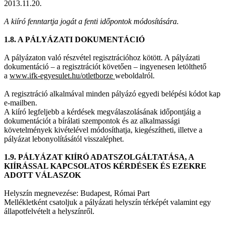
2013.11.20.
A kiíró fenntartja jogát a fenti időpontok módosítására.
1.8. A PÁLYÁZATI DOKUMENTÁCIÓ
A pályázaton való részvétel regisztrációhoz kötött. A pályázati
dokumentáció – a regisztrációt követően – ingyenesen letölthető
a
www.ifk-egyesulet.hu/otletborze
weboldalról.
A regisztráció alkalmával minden pályázó egyedi belépési kódot kap
e-mailben.
A kiíró legfeljebb a kérdések megválaszolásának időpontjáig a
dokumentációt a bírálati szempontok és az alkalmassági
követelmények kivételével módosíthatja, kiegészítheti, illetve a
pályázat lebonyolításától visszaléphet.
1.9. PÁLYÁZAT KIÍRÓ ADATSZOLGÁLTATÁSA, A
KIÍRÁSSAL KAPCSOLATOS KÉRDÉSEK ÉS EZEKRE
ADOTT VÁLASZOK
Helyszín megnevezése: Budapest, Római Part
Mellékletként csatoljuk a pályázati helyszín térképét valamint egy
állapotfelvételt a helyszínről.