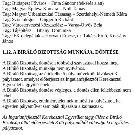
Tag: Budapest Főváros – Finta Sándor (felkérés alatt)
Tag: Magyar Építész Kamara – Noll Tamás
Tag: Magyar Urbanisztikai Társaság – Szerdahelyi-Németh Klára
Tag: Szociológus – Ongjerth Richárd
Tag: Várostervezési közgazdász – Varga-Ötvös Béla
Tag: Tájépítész – Tihanyi Dominika
Tag: IFK delegáltak – Horváth Emese, dr. Takács Ernő, Kocsány
János
1.12. A BÍRÁLÓ BIZOTTSÁG MUNKÁJA, DÖNTÉSE
A Bíráló Bizottság döntéseit többségi szavazással hozza meg.
A Bíráló Bizottság munkája nem nyilvános.
A Bíráló Bizottság az értékelhető pályaművekből kiválaszt 3
pályázatot, amelyet előterjeszt az Ingatlanfejlesztői Kerekasztal
Egyesület taggyűlésének.
A Bíráló Bizottság döntése végleges, a döntés ellen fellebbezni nem
lehet.
A Bíráló Bizottság eredménytelennek minősíti a pályázatot, ha
egyetlen pályaművet sem talál díjazásra alkalmasnak.
Az Ingatlanfejlesztői Kerekasztal Egyesület taggyűlése a Bíráló
Bizottság által előterjesztett 3 db pályaműből választja ki a győztes
pályázatot.