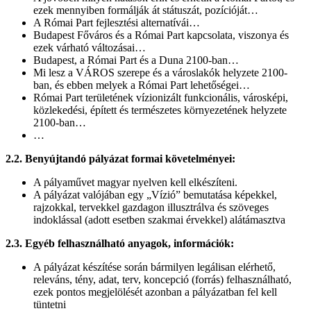
ezek mennyiben formálják át státuszát, pozícióját…
A Római Part fejlesztési alternatívái…
Budapest Főváros és a Római Part kapcsolata, viszonya és
ezek várható változásai…
Budapest, a Római Part és a Duna 2100-ban…
Mi lesz a VÁROS szerepe és a városlakók helyzete 2100-
ban, és ebben melyek a Római Part lehetőségei…
Római Part területének vízionizált funkcionális, városképi,
közlekedési, épített és természetes környezetének helyzete
2100-ban…
…
2.2.
Benyújtandó pályázat formai követelményei:
A pályaművet magyar nyelven kell elkészíteni.
A pályázat valójában egy „Vízió” bemutatása képekkel,
rajzokkal, tervekkel gazdagon illusztrálva és szöveges
indoklással (adott esetben szakmai érvekkel) alátámasztva
2.3.
Egyéb felhasználható anyagok, információk:
A pályázat készítése során bármilyen legálisan elérhető,
releváns, tény, adat, terv, koncepció (forrás) felhasználható,
ezek pontos megjelölését azonban a pályázatban fel kell
tüntetni