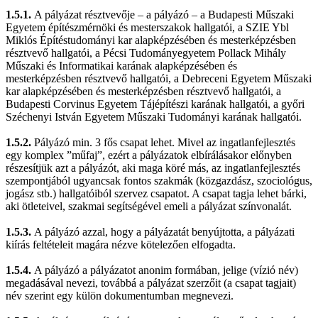
1.5.1.
A pályázat résztvevője – a pályázó – a Budapesti Műszaki
Egyetem építészmérnöki és mesterszakok hallgatói, a SZIE Ybl
Miklós Építéstudományi kar alapképzésében és mesterképzésben
résztvevő hallgatói, a Pécsi Tudományegyetem Pollack Mihály
Műszaki és Informatikai karának alapképzésében és
mesterképzésben résztvevő hallgatói, a Debreceni Egyetem Műszaki
kar alapképzésében és mesterképzésben résztvevő hallgatói, a
Budapesti Corvinus Egyetem Tájépítészi karának hallgatói, a győri
Széchenyi István Egyetem Műszaki Tudományi karának hallgatói.
1.5.2.
Pályázó min. 3 fős csapat lehet. Mivel az ingatlanfejlesztés
egy komplex ”műfaj”, ezért a pályázatok elbírálásakor előnyben
részesítjük azt a pályázót, aki maga köré más, az ingatlanfejlesztés
szempontjából ugyancsak fontos szakmák (közgazdász, szociológus,
jogász stb.) hallgatóiból szervez csapatot. A csapat tagja lehet bárki,
aki ötleteivel, szakmai segítségével emeli a pályázat színvonalát.
1.5.3.
A pályázó azzal, hogy a pályázatát benyújtotta, a pályázati
kiírás feltételeit magára nézve kötelezően elfogadta.
1.5.4.
A pályázó a pályázatot anonim formában, jelige (vízió név)
megadásával nevezi, továbbá a pályázat szerzőit (a csapat tagjait)
név szerint egy külön dokumentumban megnevezi.