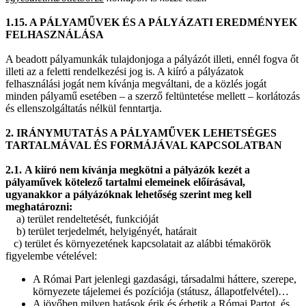
1.15. A PÁLYAMŰVEK ÉS A PÁLYÁZATI EREDMÉNYEK
FELHASZNÁLÁSA
A beadott pályamunkák tulajdonjoga a pályázót illeti, ennél fogva őt
illeti az a feletti rendelkezési jog is. A kiíró a pályázatok
felhasználási jogát nem kívánja megváltani, de a közlés jogát
minden pályamű esetében – a szerző feltüntetése mellett – korlátozás
és ellenszolgáltatás nélkül fenntartja.
2. IRÁNYMUTATÁS A PÁLYAMŰVEK LEHETSÉGES
TARTALMÁVAL ÉS FORMÁJÁVAL KAPCSOLATBAN
2.1.
A kiíró nem kívánja megkötni a pályázók kezét a
pályaművek kötelező tartalmi elemeinek előírásával,
ugyanakkor a pályázóknak lehetőség szerint meg kell
meghatározni:
a) terület rendeltetését, funkcióját
b) terület terjedelmét, helyigényét, határait
c) terület és környezetének kapcsolatait az alábbi témakörök
figyelembe vételével:
A Római Part jelenlegi gazdasági, társadalmi háttere, szerepe,
környezete tájelemei és pozíciója (státusz, állapotfelvétel)…
A jövőben milyen hatások érik és érhetik a Római Partot, és