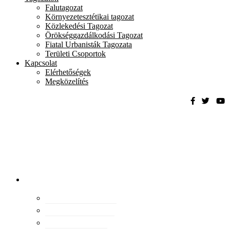
Falutagozat
Környezetesztétikai tagozat
Közlekedési Tagozat
Örökséggazdálkodási Tagozat
Fiatal Urbanisták Tagozata
Területi Csoportok
Kapcsolat
Elérhetőségek
Megközelítés
Magyar
Urbanisztikai
Társaság
tevékenység
Konferenciák
Elismeréseink
Kiadványaink