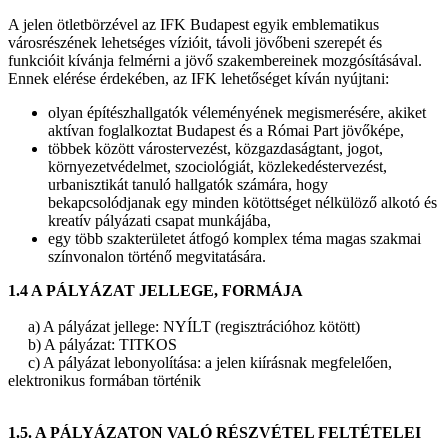
A jelen ötletbörzével az IFK Budapest egyik emblematikus
városrészének lehetséges vízióit, távoli jövőbeni szerepét és
funkcióit kívánja felmérni a jövő szakembereinek mozgósításával.
Ennek elérése érdekében, az IFK lehetőséget kíván nyújtani:
olyan építészhallgatók véleményének megismerésére, akiket
aktívan foglalkoztat Budapest és a Római Part jövőképe,
többek között várostervezést, közgazdaságtant, jogot,
környezetvédelmet, szociológiát, közlekedéstervezést,
urbanisztikát tanuló hallgatók számára, hogy
bekapcsolódjanak egy minden kötöttséget nélkülöző alkotó és
kreatív pályázati csapat munkájába,
egy több szakterületet átfogó komplex téma magas szakmai
színvonalon történő megvitatására.
1.4 A PÁLYÁZAT JELLEGE, FORMÁJA
a) A pályázat jellege: NYÍLT (regisztrációhoz kötött)
b) A pályázat: TITKOS
c) A pályázat lebonyolítása: a jelen kiírásnak megfelelően,
elektronikus formában történik
1.5. A PÁLYÁZATON VALÓ RÉSZVÉTEL FELTÉTELEI