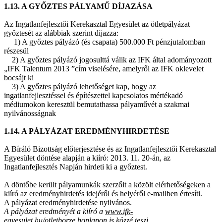
1.13. A GYŐZTES PÁLYAMŰ DÍJAZÁSA
Az Ingatlanfejlesztői Kerekasztal Egyesület az ötletpályázat
győztesét az alábbiak szerint díjazza:
1) A győztes pályázó (és csapata) 500.000 Ft pénzjutalomban
részesül
2) A győztes pályázó jogosulttá válik az IFK által adományozott
„IFK Talentum 2013 ”cím viselésére, amelyről az IFK oklevelet
bocsájt ki
3) A győztes pályázó lehetőséget kap, hogy az
ingatlanfejlesztéssel és építészettel kapcsolatos mértékadó
médiumokon keresztül bemutathassa pályaművét a szakmai
nyilvánosságnak
1.14. A PÁLYÁZAT EREDMÉNYHIRDETÉSE
A Bíráló Bizottság előterjesztése és az Ingatlanfejlesztői Kerekasztal
Egyesület döntése alapján a kiíró: 2013. 11. 20-án, az
Ingatlanfejlesztés Napján hirdeti ki a győztest.
A döntőbe került pályamunkák szerzőit a közölt elérhetőségeken a
kiíró az eredményhirdetés idejéről és helyéről e-mailben értesíti.
A pályázat eredményhirdetése nyilvános.
A pályázat eredményét a kiíró a
www.ifk-
egyesulet.hu/otletborze
honlapon is közzé teszi.