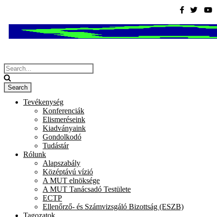
Tevékenység
Konferenciák
Elismeréseink
Kiadványaink
Gondolkodó
Tudástár
Rólunk
Alapszabály
Középtávú vízió
A MUT elnöksége
A MUT Tanácsadó Testülete
ECTP
Ellenőrző- és Számvizsgáló Bizottság (ESZB)
Tagozatok