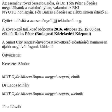
Az esemény rövid összefoglalója, és Dr. Tóth Péter előadása
megtalálhatók a csatolmányban, valamint az RKI
NYUTO
honlapján
. Fóti Balázs előadása az alábbi
linken
érhető el.
Győr+ tudósítása az eseményről
itt
tekinthető meg.
A következő találkozó időpontja
2016. október 25. 15:00 óra
,
előadó:
Dalos Péter (
Budapesti Közlekedési Központ)
A Smart City rendezvénysorozat következő előadásáról hamarosan
újabb meghívót fogunk küldeni!
Üdvözlettel:
Keresztes Sándor
MUT Győr-Moson-Sopron megyei csoport, elnök
Dr Lados Mihály
MUT Győr-Moson-Sopron megyei csoport, alelnök
Jóna László