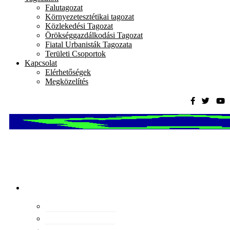
Falutagozat
Környezetesztétikai tagozat
Közlekedési Tagozat
Örökséggazdálkodási Tagozat
Fiatal Urbanisták Tagozata
Területi Csoportok
Kapcsolat
Elérhetőségek
Megközelítés
Magyar
Urbanisztikai
Társaság
tevékenység
Konferenciák
Elismeréseink