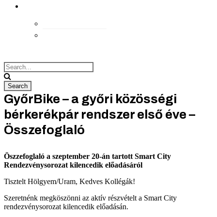
kapcsolat
Elérhetőségek
Megközelítés
GyőrBike – a győri közösségi
bérkerékpár rendszer első éve –
Összefoglaló
Öszzefoglaló a szeptember 20-án tartott Smart City
Rendezvénysorozat kilencedik előadásáról
Tisztelt Hölgyem/Uram, Kedves Kollégák!
Szeretnénk megköszönni az aktív részvételt a Smart City
rendezvénysorozat kilencedik előadásán.