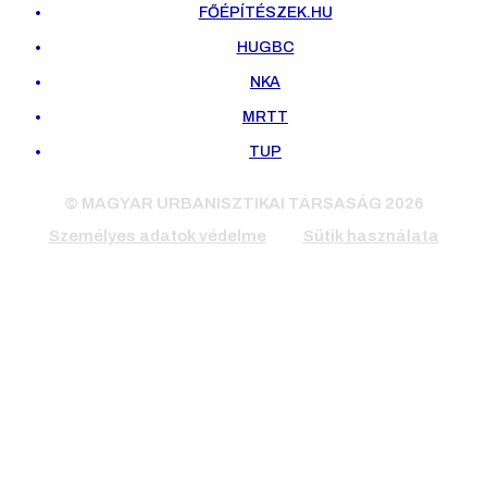
FŐÉPÍTÉSZEK.HU
HUGBC
NKA
MRTT
TUP
© MAGYAR URBANISZTIKAI TÁRSASÁG 2026
Személyes adatok védelme
Sütik használata