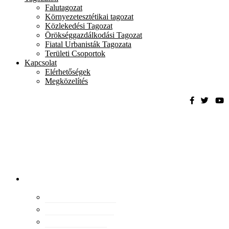
Falutagozat
Környezetesztétikai tagozat
Közlekedési Tagozat
Örökséggazdálkodási Tagozat
Fiatal Urbanisták Tagozata
Területi Csoportok
Kapcsolat
Elérhetőségek
Megközelítés
Magyar
Urbanisztikai
Társaság
tevékenység
Konferenciák
Elismeréseink
Kiadványaink