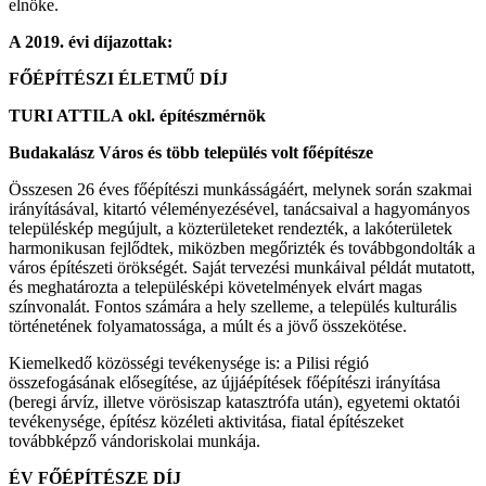
elnöke.
A 2019. évi díjazottak:
FŐÉPÍTÉSZI ÉLETMŰ DÍJ
TURI ATTILA
okl
.
építészmérnök
Budakalász Város és több település volt főépítésze
Összesen 26 éves főépítészi munkásságáért, melynek során szakmai
irányításával, kitartó véleményezésével, tanácsaival a hagyományos
településkép megújult, a közterületeket rendezték, a lakóterületek
harmonikusan fejlődtek, miközben megőrizték és továbbgondolták a
város építészeti örökségét. Saját tervezési munkáival példát mutatott,
és meghatározta a településképi követelmények elvárt magas
színvonalát. Fontos számára a hely szelleme, a település kulturális
történetének folyamatossága, a múlt és a jövő összekötése.
Kiemelkedő közösségi tevékenysége is: a Pilisi régió
összefogásának elősegítése, az újjáépítések főépítészi irányítása
(beregi árvíz, illetve vörösiszap katasztrófa után), egyetemi oktatói
tevékenysége, építész közéleti aktivitása, fiatal építészeket
továbbképző vándoriskolai munkája.
ÉV FŐÉPÍTÉSZE DÍJ