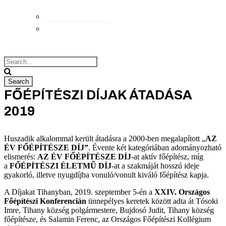
Elérhetőségek
Megközelítés
FŐÉPÍTÉSZI DÍJAK ÁTADÁSA
2019
Huszadik alkalommal került átadásra a 2000-ben megalapított „
AZ
ÉV FŐÉPÍTÉSZE DÍJ”
. Évente két kategóriában adományozható
elismerés:
AZ ÉV FŐÉPÍTÉSZE DÍJ
-at aktív főépítész, míg
a
FŐÉPÍTÉSZI ÉLETMŰ DÍJ
-at a szakmáját hosszú ideje
gyakorló, illetve nyugdíjba vonuló/vonult kiváló főépítész kapja.
A Díjakat Tihanyban, 2019. szeptember 5-én a
XXIV. Országos
Főépítészi Konferencián
ünnepélyes keretek között adta át Tósoki
Imre, Tihany község polgármestere, Bujdosó Judit, Tihany község
főépítésze, és Salamin Ferenc, az Országos Főépítészi Kollégium