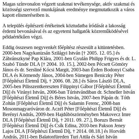
Magas színvonalon végzett szakmai tevékenysége, aktív szakmai és
közösségi szervező munkájának eredménye megmutatkozik a város
kapott elismeréseiben is.
A település építészeti értékeinek köztudatba íródását a lakosság
érdemi bevonásával és az egyetemi hallgatók közreműködésével
példaértékűen végzi.
Eddig összesen negyvenkét főépítész részesült a kitüntetésben.
2000-ben Nagykanizsán Szilágyi István [† 2005. 12. 05.] és
Zábránszkyné Pap Klára, 2001-ben Gyulán Philipp Frigyes és dr. L.
Szabó Tünde DLA [† 2004. 10. 15.], 2002-ben Pécsett Gömöry
János és dr. Sersliné Kócsi Margit, 2003-ban Érden Bodonyi Csaba
DLA és Körmendy János, 2004-ben Sümegen Beniczky Péter
[Főépítészi Életmű Díj, † 2006. 08. 28.] és Sáros László DLA,
2005-ben Pilisszentkereszten Filippinyi Gábor [Főépítészi Életmű
Díj] és Virányi István, 2006-ban Túristvándiban dr. Schneller István
[Főépítészi Életmű Díj] és Béres István, 2007-ben Pápán dr. Tóth
Zoltán [Főépítészi Életmű Díj] és Salamin Ferenc, 2008-ban
Mosonmagyaróváron dr. Aczél Péter [Főépítészi Életmű Díj] és
Berényi András, 2009-ben Hajdúböszörményben Makovecz Imre
DLA [Főépítészi Életmű Díj, † 2011. 09. 27.], Boruzs Bernát
[Főépítészi Életmű Díj] és Csík Edina, 2010-ben Pakson Jeney
Lajos DLA [Főépítészi Életmű Díj, † 2014. 08.18.] és Horváth
András, 2011-ben Balatonfüreden Turi Attila és Sári István