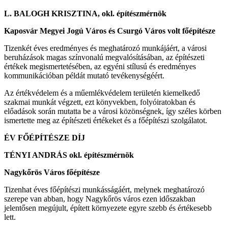
L. BALOGH KRISZTINA
,
okl
.
építészmérnök
Kaposvár Megyei Jogú Város és Csurgó Város volt főépítésze
Tizenkét éves eredményes és meghatározó munkájáért, a városi
beruházások magas színvonalú megvalósításában, az építészeti
értékek megismertetésében, az egyéni stílusú és eredményes
kommunikációban példát mutató tevékenységéért.
Az értékvédelem és a műemlékvédelem területén kiemelkedő
szakmai munkát végzett, ezt könyvekben, folyóiratokban és
előadások során mutatta be a városi közönségnek, így széles körben
ismertette meg az építészeti értékeket és a főépítészi szolgálatot.
ÉV FŐÉPÍTÉSZE DÍJ
TÉNYI ANDRÁS okl. építészmérnök
Nagykőrös Város főépítésze
Tizenhat éves főépítészi munkásságáért, melynek meghatározó
szerepe van abban, hogy Nagykőrös város ezen időszakban
jelentősen megújult, épített környezete egyre szebb és értékesebb
lett.