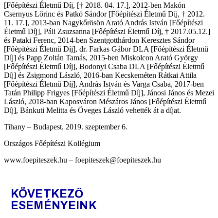
[Főépítészi Életmű Díj, [† 2018. 04. 17.], 2012-ben Makón
Csernyus Lőrinc és Patkó Sándor [Főépítészi Életmű Díj, † 2012.
11. 17.], 2013-ban Nagykőrösön Arató András István [Főépítészi
Életmű Díj], Páli Zsuzsanna [Főépítészi Életmű Díj, † 2017.05.12.]
és Pataki Ferenc, 2014-ben Szentgotthárdon Keresztes Sándor
[Főépítészi Életmű Díj], dr. Farkas Gábor DLA [Főépítészi Életmű
Díj] és Papp Zoltán Tamás, 2015-ben Miskolcon Arató György
[Főépítészi Életmű Díj], Bodonyi Csaba DLA [Főépítészi Életmű
Díj] és Zsigmond László, 2016-ban Kecskeméten Rátkai Attila
[Főépítészi Életmű Díj], András István és Varga Csaba, 2017-ben
Tatán Philipp Frigyes [Főépítészi Életmű Díj], Jánosi János és Mezei
László, 2018-ban Kaposváron Mészáros János [Főépítészi Életmű
Díj], Bánkuti Melitta és Öveges László vehették át a díjat.
Tihany – Budapest, 2019. szeptember 6.
Országos Főépítészi Kollégium
www.foepiteszek.hu – foepiteszek@foepiteszek.hu
KÖVETKEZŐ
ESEMÉNYEINK