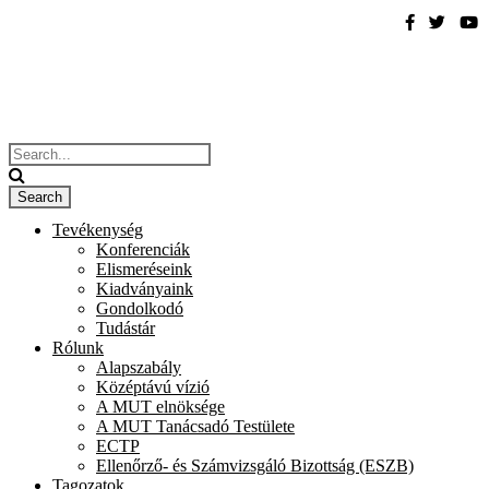
Tevékenység
Konferenciák
Elismeréseink
Kiadványaink
Gondolkodó
Tudástár
Rólunk
Alapszabály
Középtávú vízió
A MUT elnöksége
A MUT Tanácsadó Testülete
ECTP
Ellenőrző- és Számvizsgáló Bizottság (ESZB)
Tagozatok