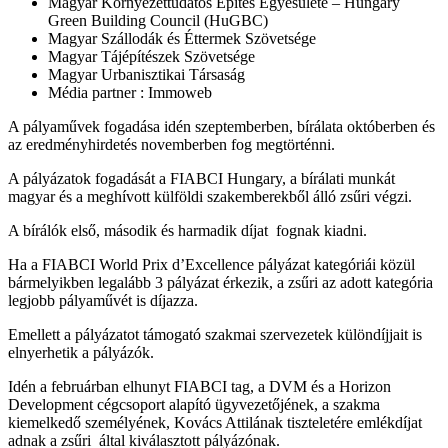
Magyar Környezettudatos Építés Egyesülete – Hungary
Green Building Council (HuGBC)
Magyar Szállodák és Éttermek Szövetsége
Magyar Tájépítészek Szövetsége
Magyar Urbanisztikai Társaság
Média partner : Immoweb
A pályaművek fogadása idén szeptemberben, bírálata októberben és
az eredményhirdetés novemberben fog megtörténni.
A pályázatok fogadását a FIABCI Hungary, a bírálati munkát
magyar és a meghívott külföldi szakemberekből álló zsűri végzi.
A bírálók első, második és harmadik díjat fognak kiadni.
Ha a FIABCI World Prix d’Excellence pályázat kategóriái közül
bármelyikben legalább 3 pályázat érkezik, a zsűri az adott kategória
legjobb pályaművét is díjazza.
Emellett a pályázatot támogató szakmai szervezetek különdíjjait is
elnyerhetik a pályázók.
Idén a februárban elhunyt FIABCI tag, a DVM és a Horizon
Development cégcsoport alapító ügyvezetőjének, a szakma
kiemelkedő személyének, Kovács Attilának tiszteletére emlékdíjat
adnak a zsűri által kiválasztott pályázónak.