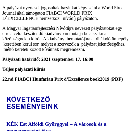
A pályázat nyertesei jogosultak hazánkat képviselni a World Street
Journal által támogatott FIABCI WORLD PRIX
D`EXCELLENCE nemzetközi nívódíj pályázaton.
A Magyar Ingatlanfejlesztési Nívódíjra nevezett pályázatokat egy
erre a célra készítendő kiadványban mutatja be a szakmai
közönségnek a kiíró. A kiadvány bemutatójára a díjátadó ünnepély
keretében kerül sor, melyet a szervezők a pályázat jelentőségéhez
méltó keretek között kívánnak megrendezni.
Pályázati határidő: 2021 szeptember 17. 16:00
Teljes pályázati kiírás
22.nd FIABCI Hunfarian Prix d’Excellence book2019
(PDF)
KÖVETKEZŐ
ESEMÉNYEINK
KÉK Est Alföldi Györggyel – A városok és a
magyarországi jövő