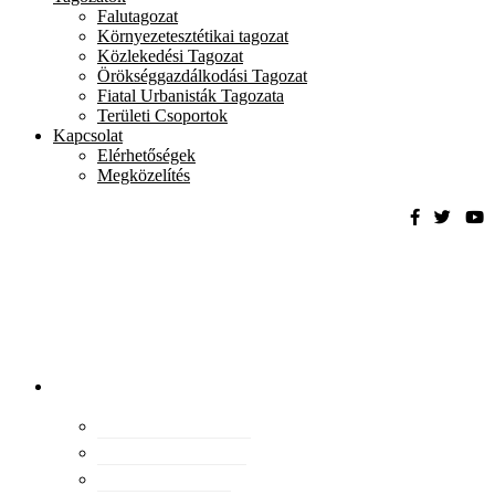
Falutagozat
Környezetesztétikai tagozat
Közlekedési Tagozat
Örökséggazdálkodási Tagozat
Fiatal Urbanisták Tagozata
Területi Csoportok
Kapcsolat
Elérhetőségek
Megközelítés
Magyar
Urbanisztikai
Társaság
tevékenység
Konferenciák
Elismeréseink
Kiadványaink