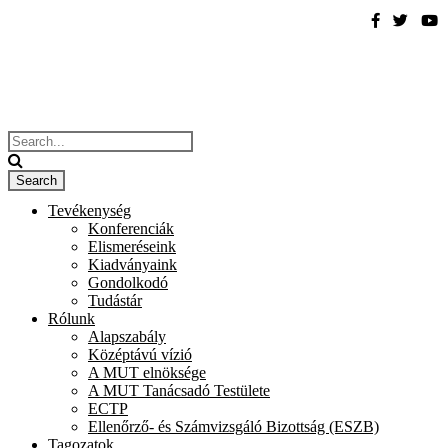
Tevékenység
Konferenciák
Elismeréseink
Kiadványaink
Gondolkodó
Tudástár
Rólunk
Alapszabály
Középtávú vízió
A MUT elnöksége
A MUT Tanácsadó Testülete
ECTP
Ellenőrző- és Számvizsgáló Bizottság (ESZB)
Tagozatok