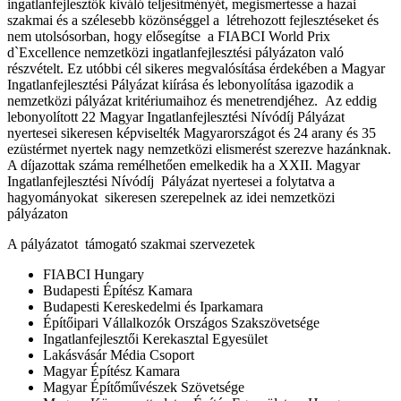
ingatlanfejlesztők kiváló teljesítményét, megismertesse a hazai
szakmai és a szélesebb közönséggel a létrehozott fejlesztéseket és
nem utolsósorban, hogy elősegítse a FIABCI World Prix
d`Excellence nemzetközi ingatlanfejlesztési pályázaton való
részvételt. Ez utóbbi cél sikeres megvalósítása érdekében a Magyar
Ingatlanfejlesztési Pályázat kiírása és lebonyolítása igazodik a
nemzetközi pályázat kritériumaihoz és menetrendjéhez. Az eddig
lebonyolított 22 Magyar Ingatlanfejlesztési Nívódíj Pályázat
nyertesei sikeresen képviselték Magyarországot és 24 arany és 35
ezüstérmet nyertek nagy nemzetközi elismerést szerezve hazánknak.
A díjazottak száma remélhetően emelkedik ha a XXII. Magyar
Ingatlanfejlesztési Nívódíj Pályázat nyertesei a folytatva a
hagyományokat sikeresen szerepelnek az idei nemzetközi
pályázaton
A pályázatot támogató szakmai szervezetek
FIABCI Hungary
Budapesti Építész Kamara
Budapesti Kereskedelmi és Iparkamara
Építőipari Vállalkozók Országos Szakszövetsége
Ingatlanfejlesztői Kerekasztal Egyesület
Lakásvásár Média Csoport
Magyar Építész Kamara
Magyar Építőművészek Szövetsége