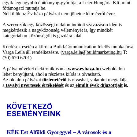
egyik legnagyobb építőanyag-gyártója, a Leier Hungária Kft. mint
főtámogató mutatja be.
Nélkülük az Év háza pályázat nem jöhetne létre évről évre.
A szervezők egy közösségi oldalon indított szavazáson idén is
megkérdezik a nagyközönség véleményét is, így mindkét
kategóriában közönségdíj is gazdára talál.
Kérdések esetén a kiíró, a Build-Communication felelős munkatársa,
Varga Leila áll rendelkezésre. (
varga.leila@buildmarketing.hu
T:
(30) 670 6701)
A pályaműveket elektronikusan a
www.evhaza.hu
weboldalon
lehet benyújtani, ahol a részletes kiírás is olvasható.
Az oldalon pályázat
történetéről
is olvashat, valamint megtalálja
a
tavalyi nyertesek
értékelését
és az
elmúlt évek díjazottjait
is.
KÖVETKEZŐ
ESEMÉNYEINK
KÉK Est Alföldi Györggyel – A városok és a