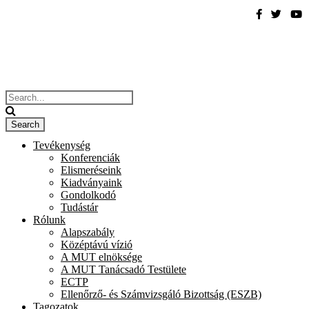
Tevékenység
Konferenciák
Elismeréseink
Kiadványaink
Gondolkodó
Tudástár
Rólunk
Alapszabály
Középtávú vízió
A MUT elnöksége
A MUT Tanácsadó Testülete
ECTP
Ellenőrző- és Számvizsgáló Bizottság (ESZB)
Tagozatok