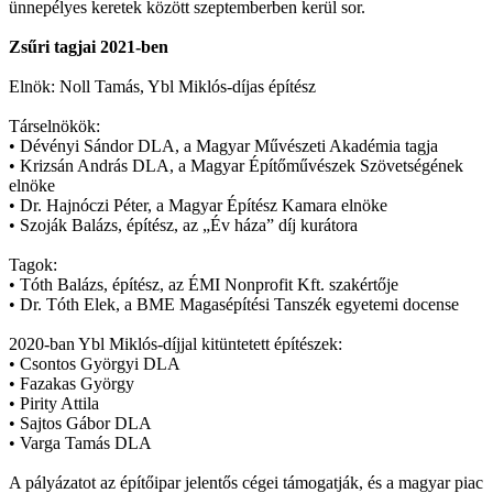
ünnepélyes keretek között szeptemberben kerül sor.
Zsűri tagjai 2021-ben
Elnök: Noll Tamás, Ybl Miklós-díjas építész
Társelnökök:
• Dévényi Sándor DLA, a Magyar Művészeti Akadémia tagja
• Krizsán András DLA, a Magyar Építőművészek Szövetségének
elnöke
• Dr. Hajnóczi Péter, a Magyar Építész Kamara elnöke
• Szoják Balázs, építész, az „Év háza” díj kurátora
Tagok:
• Tóth Balázs, építész, az ÉMI Nonprofit Kft. szakértője
• Dr. Tóth Elek, a BME Magasépítési Tanszék egyetemi docense
2020-ban Ybl Miklós-díjjal kitüntetett építészek:
• Csontos Györgyi DLA
• Fazakas György
• Pirity Attila
• Sajtos Gábor DLA
• Varga Tamás DLA
A pályázatot az építőipar jelentős cégei támogatják, és a magyar piac