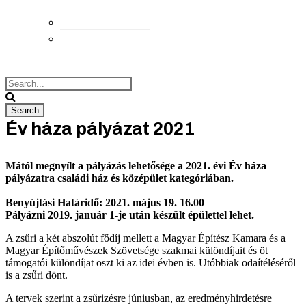
Elérhetőségek
Megközelítés
Év háza pályázat 2021
Mától megnyílt a pályázás lehetősége a 2021. évi Év háza
pályázatra családi ház és középület kategóriában.
Benyújtási Határidő: 2021. május 19. 16.00
Pályázni 2019. január 1-je után készült épülettel lehet.
A zsűri a két abszolút fődíj mellett a Magyar Építész Kamara és a
Magyar Építőművészek Szövetsége szakmai különdíjait és öt
támogatói különdíjat oszt ki az idei évben is. Utóbbiak odaítéléséről
is a zsűri dönt.
A tervek szerint a zsűrizésre júniusban, az eredményhirdetésre