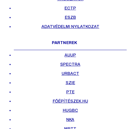
ECTP
ESZB
ADATVÉDELMI NYILATKOZAT
PARTNEREK
AUUP
SPECTRA
URBACT
SZIE
PTE
FŐÉPÍTÉSZEK.HU
HUGBC
NKA
MRTT