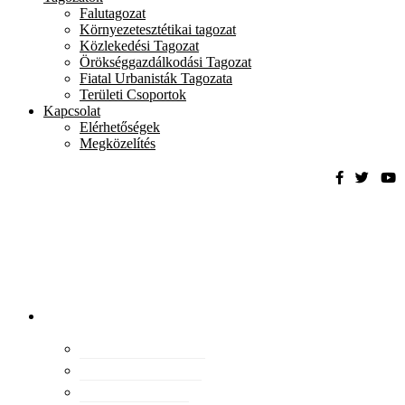
Falutagozat
Környezetesztétikai tagozat
Közlekedési Tagozat
Örökséggazdálkodási Tagozat
Fiatal Urbanisták Tagozata
Területi Csoportok
Kapcsolat
Elérhetőségek
Megközelítés
Magyar
Urbanisztikai
Társaság
tevékenység
Konferenciák
Elismeréseink
Kiadványaink