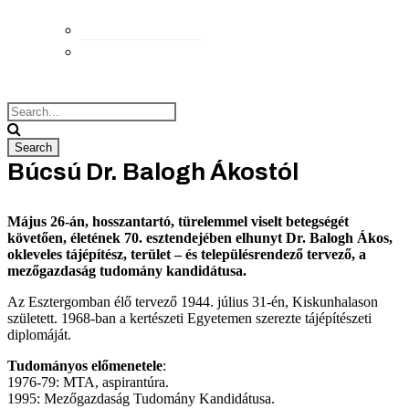
Elérhetőségek
Megközelítés
Búcsú Dr. Balogh Ákostól
Május 26-án, hosszantartó, türelemmel viselt betegségét
követően, életének 70. esztendejében elhunyt Dr. Balogh Ákos,
okleveles tájépítész, terület – és településrendező tervező, a
mezőgazdaság tudomány kandidátusa.
Az Esztergomban élő tervező 1944. július 31-én, Kiskunhalason
született. 1968-ban a kertészeti Egyetemen szerezte tájépítészeti
diplomáját.
Tudományos előmenetele
:
1976-79: MTA, aspirantúra.
1995: Mezőgazdaság Tudomány Kandidátusa.