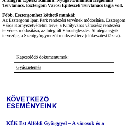
A Magyar Építész Kamara, Nyugat-Dunántúli Regionális
Tervtanács, Esztergom Városi Építészeti Tervtanács tagja volt.
Főbb, Esztergomhoz köthető munkái:
Az Esztergomi Ipari Park rendezési tervének módosítása, Esztergom
Város Környezetvédelmi terve, a Királyváros városrész rendezési
tervének módosítása, az Integrált Városfejlesztési Stratégia egyik
tervezője, a Szentgyörgymezői rendezési terv (előkészítési fázisa).
Kapcsolódó dokumentumok:
Gyászjelentés
KÖVETKEZŐ
ESEMÉNYEINK
KÉK Est Alföldi Györggyel – A városok és a