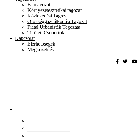
Falutagozat
Környezetesztétikai tagozat
Közlekedési Tagozat
Örökséggazdálkodási Tagozat
Fiatal Urbanisták Tagozata
Területi Csoportok
Kapcsolat
Elérhetőségek
Megközelítés
Magyar
Urbanisztikai
Társaság
tevékenység
Konferenciák
Elismeréseink
Kiadványaink