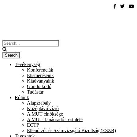
Tevékenység
Konferenciák
Elismeréseink
Kiadványaink
Gondolkodó
Tudástár
Rólunk
Alapszabály
Középtávú vízió
A MUT elnöksége
A MUT Tanácsadó Testülete
ECTP
Ellenőrző- és Számvizsgáló Bizottság (ESZB)
Tagozatok