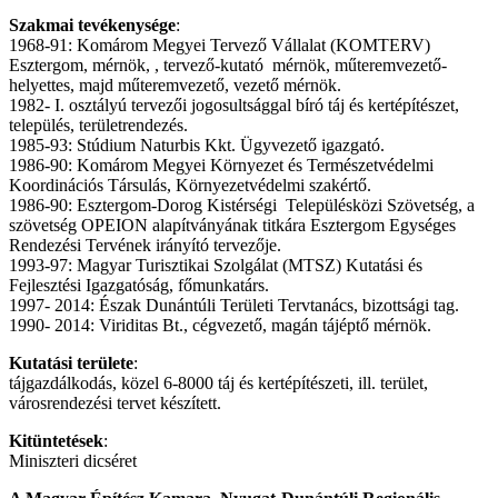
Szakmai tevékenysége
:
1968-91: Komárom Megyei Tervező Vállalat (KOMTERV)
Esztergom, mérnök, , tervező-kutató mérnök, műteremvezető-
helyettes, majd műteremvezető, vezető mérnök.
1982- I. osztályú tervezői jogosultsággal bíró táj és kertépítészet,
település, területrendezés.
1985-93: Stúdium Naturbis Kkt. Ügyvezető igazgató.
1986-90: Komárom Megyei Környezet és Természetvédelmi
Koordinációs Társulás, Környezetvédelmi szakértő.
1986-90: Esztergom-Dorog Kistérségi Településközi Szövetség, a
szövetség OPEION alapítványának titkára Esztergom Egységes
Rendezési Tervének irányító tervezője.
1993-97: Magyar Turisztikai Szolgálat (MTSZ) Kutatási és
Fejlesztési Igazgatóság, főmunkatárs.
1997- 2014: Észak Dunántúli Területi Tervtanács, bizottsági tag.
1990- 2014: Viriditas Bt., cégvezető, magán tájéptő mérnök.
Kutatási területe
:
tájgazdálkodás, közel 6-8000 táj és kertépítészeti, ill. terület,
városrendezési tervet készített.
Kitüntetések
:
Miniszteri dicséret