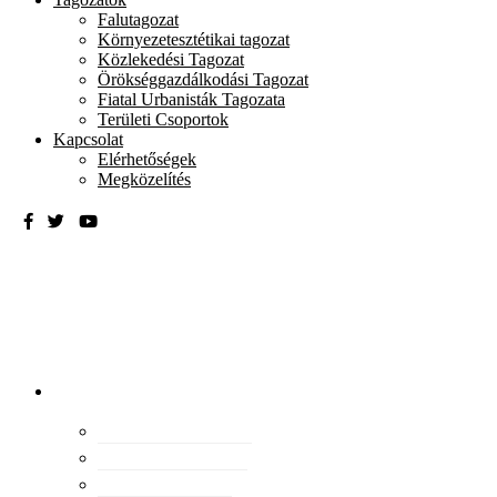
Falutagozat
Környezetesztétikai tagozat
Közlekedési Tagozat
Örökséggazdálkodási Tagozat
Fiatal Urbanisták Tagozata
Területi Csoportok
Kapcsolat
Elérhetőségek
Megközelítés
Magyar
Urbanisztikai
Társaság
tevékenység
Konferenciák
Elismeréseink
Kiadványaink