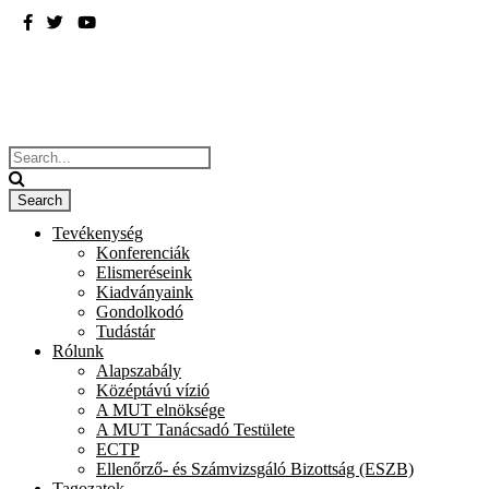
BME
ÉPÍTÉSZMÉRNÖKI KAR
Tevékenység
Konferenciák
Elismeréseink
Kiadványaink
Gondolkodó
Tudástár
Rólunk
Alapszabály
Középtávú vízió
A MUT elnöksége
A MUT Tanácsadó Testülete
ECTP
Ellenőrző- és Számvizsgáló Bizottság (ESZB)
Tagozatok