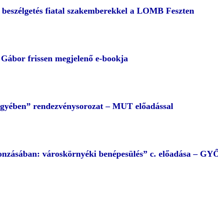
– beszélgetés fiatal szakemberekkel a LOMB Feszten
ábor frissen megjelenő e-bookja
egyében” rendezvénysorozat – MUT előadással
 vonzásában: városkörnyéki benépesülés” c. előadása – G