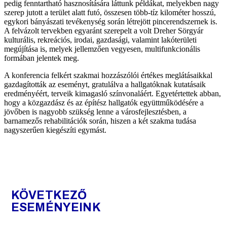
pedig fenntartható hasznosítására láttunk példákat, melyekben nagy
szerep jutott a terület alatt futó, összesen több-tíz kilométer hosszú,
egykori bányászati tevékenység során létrejött pincerendszernek is.
A felvázolt tervekben egyaránt szerepelt a volt Dreher Sörgyár
kulturális, rekreációs, irodai, gazdasági, valamint lakóterületi
megújítása is, melyek jellemzően vegyesen, multifunkcionális
formában jelentek meg.
A konferencia felkért szakmai hozzászólói értékes meglátásaikkal
gazdagították az eseményt, gratulálva a hallgatóknak kutatásaik
eredményéért, terveik kimagasló színvonaláért. Egyetértettek abban,
hogy a közgazdász és az építész hallgatók együttműködésére a
jövőben is nagyobb szükség lenne a városfejlesztésben, a
barnamezős rehabilitációk során, hiszen a két szakma tudása
nagyszerűen kiegészíti egymást.
KÖVETKEZŐ
ESEMÉNYEINK