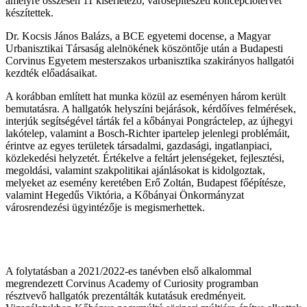
amelyre összesen 11 kísérletező, városépítészeti koncepciótervet
készítettek.
Dr. Kocsis János Balázs, a BCE egyetemi docense, a Magyar
Urbanisztikai Társaság alelnökének köszöntője után a Budapesti
Corvinus Egyetem mesterszakos urbanisztika szakirányos hallgatói
kezdték előadásaikat.
A korábban említett hat munka közül az eseményen három került
bemutatásra. A hallgatók helyszíni bejárások, kérdőíves felmérések,
interjúk segítségével tárták fel a kőbányai Pongráctelep, az újhegyi
lakótelep, valamint a Bosch-Richter ipartelep jelenlegi problémáit,
érintve az egyes területek társadalmi, gazdasági, ingatlanpiaci,
közlekedési helyzetét. Értékelve a feltárt jelenségeket, fejlesztési,
megoldási, valamint szakpolitikai ajánlásokat is kidolgoztak,
melyeket az esemény keretében Erő Zoltán, Budapest főépítésze,
valamint Hegedűs Viktória, a Kőbányai Önkormányzat
városrendezési ügyintézője is megismerhettek.
A folytatásban a 2021/2022-es tanévben első alkalommal
megrendezett Corvinus Academy of Curiosity programban
résztvevő hallgatók prezentálták kutatásuk eredményeit.