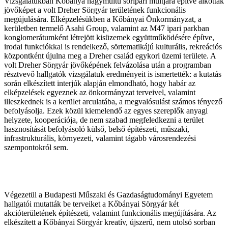
Vizsgálatukban Kőbánya nagymúltú söripari múltjára építve alkottak
jövőképet a volt Dreher Sörgyár területének funkcionális
megújulására. Elképzelésükben a Kőbányai Önkormányzat, a
kerületben termelő Asahi Group, valamint az M47 ipari parkban
konglomerátumként létrejött kisüzemek együttműködésére építve,
irodai funkciókkal is rendelkező, sörtematikájú kulturális, rekreációs
központként újulna meg a Dreher család egykori üzemi területe. A
volt Dreher Sörgyár jövőképének felvázolása után a programban
résztvevő hallgatók vizsgálatuk eredményeit is ismertették: a kutatás
során elkészített interjúk alapján elmondható, hogy habár az
elképzelések egyeznek az önkormányzat terveivel, valamint
illeszkednek is a kerület arculatába, a megvalósulást számos tényező
befolyásolja. Ezek közül kiemelendő az egyes szereplők anyagi
helyzete, kooperációja, de nem szabad megfeledkezni a terület
hasznosítását befolyásoló külső, belső építészeti, műszaki,
infrastrukturális, környezeti, valamint tágabb városrendezési
szempontokról sem.
Végezetül a Budapesti Műszaki és Gazdaságtudományi Egyetem
hallgatói mutatták be terveiket a Kőbányai Sörgyár két
akcióterületének építészeti, valamint funkcionális megújítására. Az
elkészített a Kőbányai Sörgyár kreatív, újszerű, nem utolsó sorban