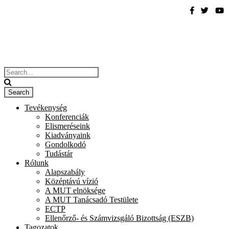
Tevékenység
Konferenciák
Elismeréseink
Kiadványaink
Gondolkodó
Tudástár
Rólunk
Alapszabály
Középtávú vízió
A MUT elnöksége
A MUT Tanácsadó Testülete
ECTP
Ellenőrző- és Számvizsgáló Bizottság (ESZB)
Tagozatok