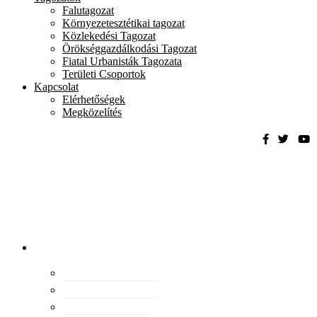
Falutagozat
Környezetesztétikai tagozat
Közlekedési Tagozat
Örökséggazdálkodási Tagozat
Fiatal Urbanisták Tagozata
Területi Csoportok
Kapcsolat
Elérhetőségek
Megközelítés
Magyar
Urbanisztikai
Társaság
tevékenység
Konferenciák
Elismeréseink
Kiadványaink