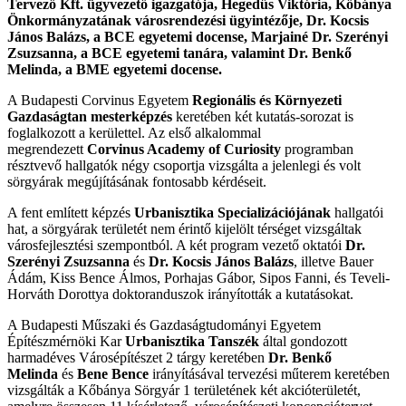
Tervező Kft. ügyvezető igazgatója, Hegedűs Viktória, Kőbánya
Önkormányzatának városrendezési ügyintézője, Dr. Kocsis
János Balázs, a BCE egyetemi docense, Marjainé Dr. Szerényi
Zsuzsanna, a BCE egyetemi tanára, valamint Dr. Benkő
Melinda, a BME egyetemi docense.
A Budapesti Corvinus Egyetem
Regionális és Környezeti
Gazdaságtan mesterképzés
keretében két kutatás-sorozat is
foglalkozott a kerülettel. Az első alkalommal
megrendezett
Corvinus Academy of Curiosity
programban
résztvevő hallgatók négy csoportja vizsgálta a jelenlegi és volt
sörgyárak megújításának fontosabb kérdéseit.
A fent említett képzés
Urbanisztika Specializációjának
hallgatói
hat, a sörgyárak területét nem érintő kijelölt térséget vizsgáltak
városfejlesztési szempontból. A két program vezető oktatói
Dr.
Szerényi Zsuzsanna
és
Dr. Kocsis János Balázs
, illetve Bauer
Ádám, Kiss Bence Álmos, Porhajas Gábor, Sipos Fanni, és Teveli-
Horváth Dorottya doktoranduszok irányították a kutatásokat.
A Budapesti Műszaki és Gazdaságtudományi Egyetem
Építészmérnöki Kar
Urbanisztika Tanszék
által gondozott
harmadéves Városépítészet 2 tárgy keretében
Dr. Benkő
Melinda
és
Bene Bence
irányításával tervezési műterem keretében
vizsgálták a Kőbánya Sörgyár 1 területének két akcióterületét,