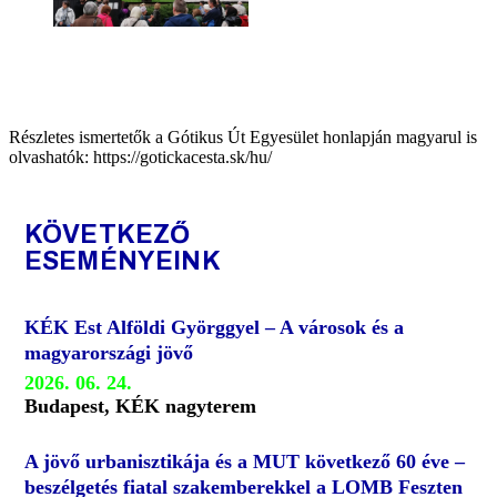
Részletes ismertetők a Gótikus Út Egyesület honlapján magyarul is
olvashatók: https://gotickacesta.sk/hu/
KÖVETKEZŐ
ESEMÉNYEINK
KÉK Est Alföldi Györggyel – A városok és a
magyarországi jövő
2026. 06. 24.
Budapest, KÉK nagyterem
A jövő urbanisztikája és a MUT következő 60 éve –
beszélgetés fiatal szakemberekkel a LOMB Feszten