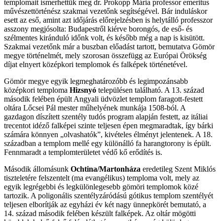
templomait ismerhettük meg dr. Prokopp Mária professor emeritus
művészettörténész szakmai vezetőnk segítségével. Bár induláskor
esett az eső, amint azt időjárás előrejelzésben is helytálló professzor
asszony megjósolta: Budapestről kiérve borongós, de eső- és
szélmentes kiránduló időnk volt, és később még a nap is kisütött.
Szakmai vezetőnk már a buszban előadást tartott, bemutatva Gömör
megye történelmét, mely szorosan összefügg az Európai Örökség
díjat elnyert középkori templomok és falképek történetével.
Gömör megye egyik legmeghatározóbb és legimpozánsabb
középkori temploma
Hizsnyó
településen található. A 13. század
második felében épült Angyali üdvözlet templom faragott-festett
oltára Lőcsei Pál mester műhelyének munkája 1508-ból. A
gazdagon díszített szentély tudós program alapján festett, az itáliai
trecentot idéző falképei szinte teljesen épen megmaradtak, így bárki
számára könnyen „olvashatók”, kivételes élményt jelentenek. A 18.
században a templom mellé egy különálló fa harangtorony is épült.
Fennmaradt a templomterületet védő kő erődítés is.
Második állomásunk
Ochtina/Martonháza
eredetileg Szent Miklós
tiszteletére felszentelt (ma evangélikus) temploma volt, mely az
egyik legrégebbi és legkülönlegesebb gömöri templomok közé
tartozik. A poligonális szentélyzáródású gótikus templom szentélyét
teljesen elborítják az egyházi év két nagy ünnepkörét bemutató, a
14. század második felében készült falképek. Az oltár mögötti