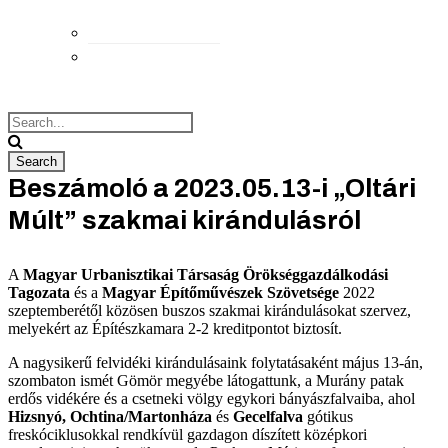
Elérhetőségek
Megközelítés
Beszámoló a 2023.05.13-i „Oltári
Múlt” szakmai kirándulásról
A
Magyar Urbanisztikai Társaság Örökséggazdálkodási
Tagozata
és a
Magyar Építőművészek Szövetsége
2022
szeptemberétől közösen buszos szakmai kirándulásokat szervez,
melyekért az Építészkamara 2-2 kreditpontot biztosít.
A nagysikerű felvidéki kirándulásaink folytatásaként május 13-án,
szombaton ismét Gömör megyébe látogattunk, a Murány patak
erdős vidékére és a csetneki völgy egykori bányászfalvaiba, ahol
Hizsnyó, Ochtina/Martonháza
és
Gecelfalva
gótikus
freskóciklusokkal rendkívül gazdagon díszített középkori