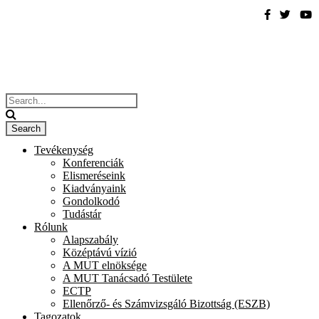
Tevékenység
Konferenciák
Elismeréseink
Kiadványaink
Gondolkodó
Tudástár
Rólunk
Alapszabály
Középtávú vízió
A MUT elnöksége
A MUT Tanácsadó Testülete
ECTP
Ellenőrző- és Számvizsgáló Bizottság (ESZB)
Tagozatok