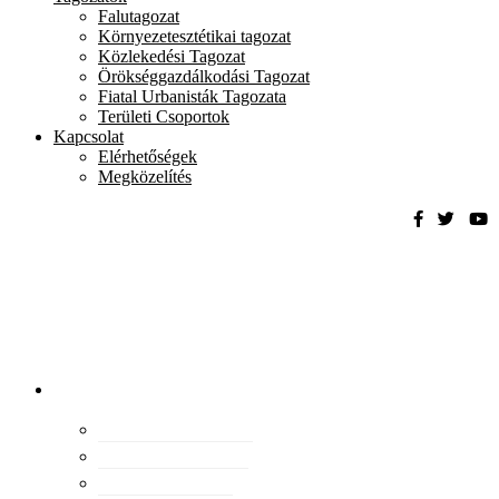
Falutagozat
Környezetesztétikai tagozat
Közlekedési Tagozat
Örökséggazdálkodási Tagozat
Fiatal Urbanisták Tagozata
Területi Csoportok
Kapcsolat
Elérhetőségek
Megközelítés
Magyar
Urbanisztikai
Társaság
tevékenység
Konferenciák
Elismeréseink
Kiadványaink