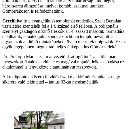
körablak belső-felső falán látható a szentháromság különleges,
három-arcú ábrázolása, melyet korábbi szakmai utunkon
Gömörrákoson is felfedezhettünk.
Gecelfalva
(ma evangélikus) templomát eredetileg Szent Bertalan
tiszteletére szentelték fel a 14. század első felében. A poligonális
szentélyt gazdagon díszítő freskók a 14. század második harmadára
datálhatók, tematikájuk azonos az ochtinai temploméval, itt is
ugyanazok a kitűnő mintaképeket követő mesterek dolgoztak. Ez az
egyik legépebben megmaradt teljes falképciklus Gömör vidékén.
Dr. Prokopp Mária szakmai vezetőnk átfogó tudása, a tőle már
megszokott fiatalos lendülete és magával ragadó, lelkes előadása ez
alkalommal is lenyűgözte a tanulmányút résztvevőit.
A kreditpontokat is érő felvidéki szakmai kirándulásunkat – nagy
sikerére való tekintettel – június 03-án megismételjük.