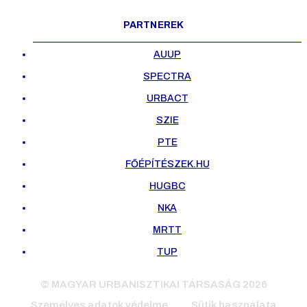
PARTNEREK
AUUP
SPECTRA
URBACT
SZIE
PTE
FŐÉPÍTÉSZEK.HU
HUGBC
NKA
MRTT
TUP
© MAGYAR URBANISZTIKAI TÁRSASÁG 2026
Személyes adatok védelme
Sütik használata