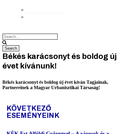
Elérhetőségek
Megközelítés
Békés karácsonyt és boldog új
évet kívánunk!
Békés karácsonyt és boldog új évet kíván Tagjainak,
Partnereinek a Magyar Urbanisztikai Társaság!
KÖVETKEZŐ
ESEMÉNYEINK
KÉK Est Alföldi Györggyel – A városok és a