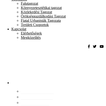
Falutagozat
Környezetesztétikai tagozat
Közlekedési Tagozat
Örökséggazdálkodási Tagozat
Fiatal Urbanisták Tagozata
Területi Csoportok
Kapcsolat
Elérhetőségek
Megközelítés
Magyar
Urbanisztikai
Társaság
tevékenység
Konferenciák
Elismeréseink
Kiadványaink