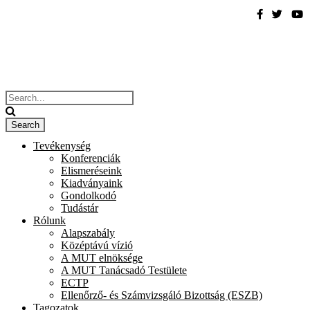
Tevékenység
Konferenciák
Elismeréseink
Kiadványaink
Gondolkodó
Tudástár
Rólunk
Alapszabály
Középtávú vízió
A MUT elnöksége
A MUT Tanácsadó Testülete
ECTP
Ellenőrző- és Számvizsgáló Bizottság (ESZB)
Tagozatok