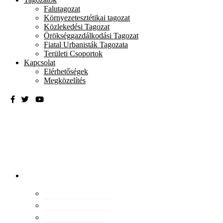
Falutagozat
Környezetesztétikai tagozat
Közlekedési Tagozat
Örökséggazdálkodási Tagozat
Fiatal Urbanisták Tagozata
Területi Csoportok
Kapcsolat
Elérhetőségek
Megközelítés
Magyar
Urbanisztikai
Társaság
tevékenység
Konferenciák
Elismeréseink
Kiadványaink