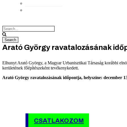
Elérhetőségek
Megközelítés
Arató György ravatalozásának idő
Elhunyt Arató György, a Magyar Urbanisztikai Társaság korábbi elnöksé
kerületének főépítészeként tevékenykedett.
Arató György ravatalozásának időpontja, helyszíne: december 13.
CSATLAKOZOM