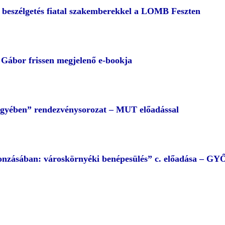
– beszélgetés fiatal szakemberekkel a LOMB Feszten
ábor frissen megjelenő e-bookja
egyében” rendezvénysorozat – MUT előadással
 vonzásában: városkörnyéki benépesülés” c. előadása – G