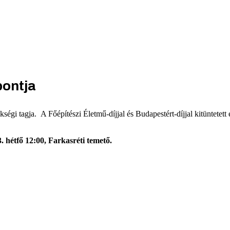
pontja
gi tagja. A Főépítészi Életmű-díjjal és Budapestért-díjjal kitüntetett 
 hétfő 12:00, Farkasréti temető.