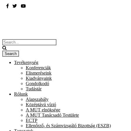
BME
ÉPÍTÉSZMÉRNÖKI KAR
Tevékenység
Konferenciák
Elismeréseink
Kiadványaink
Gondolkodó
Tudástár
Rólunk
Alapszabály
Középtávú vízió
A MUT elnöksége
A MUT Tanácsadó Testülete
ECTP
Ellenőrző- és Számvizsgáló Bizottság (ESZB)
Tagozatok