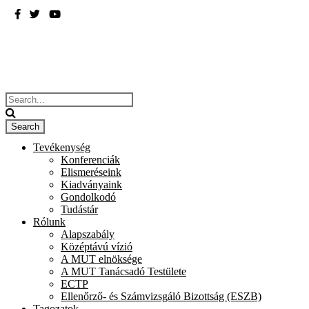
BME
ÉPÍTÉSZMÉRNÖKI KAR
Tevékenység
Konferenciák
Elismeréseink
Kiadványaink
Gondolkodó
Tudástár
Rólunk
Alapszabály
Középtávú vízió
A MUT elnöksége
A MUT Tanácsadó Testülete
ECTP
Ellenőrző- és Számvizsgáló Bizottság (ESZB)
Tagozatok