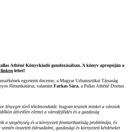
allas Athéné Könyvkiadó gondozásában. A könyv apropóján a
 linken
lehet!
anszékének egyetemi docense, a Magyar Urbanisztikai Társaság
ányos főmunkatársa; valamint
Farkas Sára
, a Pallas Athéné Domus
 lényegre törő tételmondatát: hogyan tesznek minket a városok
dőkön átívelően elemzi a városfejlődés és a gazdaság
ezik a szegénység és a környezeti fenntarthatóság problémája, és
szintén összetett (társadalmi, gazdasági és környezeti kérdéseket