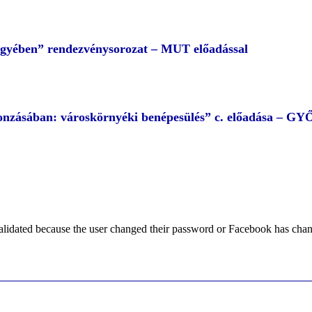
egyében” rendezvénysorozat – MUT előadással
 vonzásában: városkörnyéki benépesülés” c. előadása – G
alidated because the user changed their password or Facebook has chang