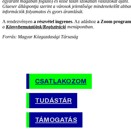
egyaránt magában foglaló) és kissé talán szokatlan válaszokat ajánl.
Glaeser álláspontja szerint a városok jelentősége mindenekelőtt abban
információk folyamatos és gyors áramlását.
A rendezvényen
a részvétel ingyenes
. Az adáshoz
a Zoom program 
a
Könyvbemutatóink/Regisztráció
menüpontban.
Forrás: Magyar Közgazdasági Társaság
CSATLAKOZOM
TUDÁSTÁR
TÁMOGATÁS