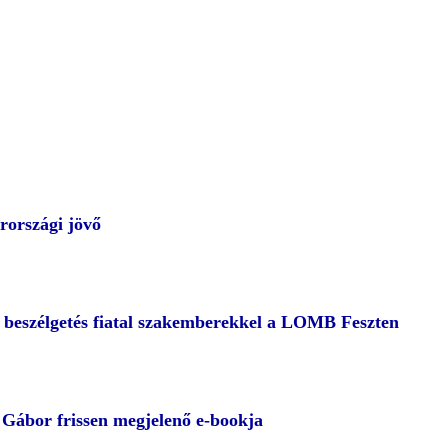
rországi jövő
– beszélgetés fiatal szakemberekkel a LOMB Feszten
ábor frissen megjelenő e-bookja