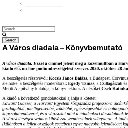
Elérhetőségek
Megközelítés
A Város diadala – Könyvbemutató
A város diadala.
E
zzel a címmel jelent meg a közelmúltban a Ha
kiadó élő, on-line pódiumbeszélgetést szervez 2020. október 28-á
A beszélgetés résztvevői:
Kocsis János Balázs
, a Budapesti Corvinu
alelnöke, a beszélgetés moderátora;;
Egedy Tamás
, a Csillagászati
Meriti Alapítvány kutatója, a könyv lektora. A nézőket
Cseh Katinka
A kiadó a következő gondolatokkal ajánlja a
kötetet
:
Edward Glaeser, a Harvard Egyetem közgazdász professzora alcímkén
gazdagabbá, intelligensebbé, zöldebbé, egészségesebbé és boldogabbá
kapcsolatrendszerét, és a városokat mint a mindenkori társadalmak l
A városi térségek számos kihívással szembesülnek világszerte. A tudás
(különösen a fejlett országok esetében) egyre nagyobb jelentőséget ka