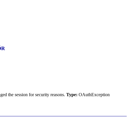
YŐR
ed the session for security reasons.
Type:
OAuthException