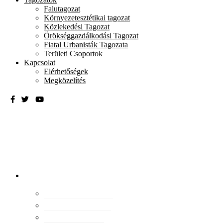
Falutagozat
Környezetesztétikai tagozat
Közlekedési Tagozat
Örökséggazdálkodási Tagozat
Fiatal Urbanisták Tagozata
Területi Csoportok
Kapcsolat
Elérhetőségek
Megközelítés
Magyar
Urbanisztikai
Társaság
tevékenység
Konferenciák
Elismeréseink
Kiadványaink