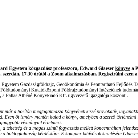
rvard Egyetem közgazdász professzora, Edward Glaeser
könyve
a P
n, szerdán, 17.30 órától a Zoom alkalmazásban. Regisztrálni
ezen a
s Egyetem Gazdaságföldrajz, Geoökonómia és Fenntartható Fejlődés T
 és Földtudományi Kutatóközpont Földrajztudományi Intézetének tudom
, a Pallas Athéné Könyvkiadó Kft. ügyvezető igazgatója köszönti.
t már a borítón megfogalmazza könyvének kissé provokatív, ugyanakkor
. Ezen öt ismérv mentén halad a könyv, amelyben a szerző történelmi i
egnagyobb vívmányait értelmezi.
, a tehetség és a magas szintű fogyasztás mellett koncentráltan jelentk
p a boldogtalanság kérdésköre. E komplex kihívások kezelésére Glaeser 