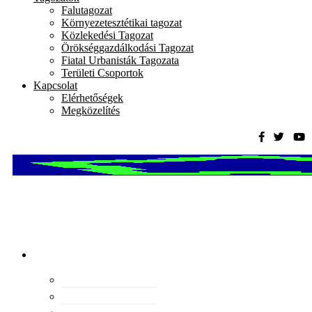
Falutagozat
Környezetesztétikai tagozat
Közlekedési Tagozat
Örökséggazdálkodási Tagozat
Fiatal Urbanisták Tagozata
Területi Csoportok
Kapcsolat
Elérhetőségek
Megközelítés
Magyar
Urbanisztikai
Társaság
tevékenység
Konferenciák
Elismeréseink