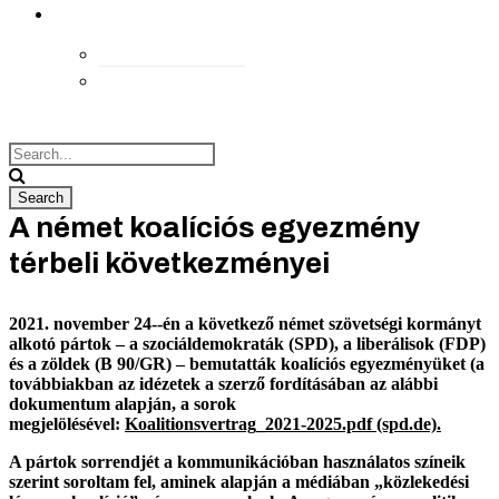
kapcsolat
Elérhetőségek
Megközelítés
A német koalíciós egyezmény
térbeli következményei
2021. november 24-­‐én a következő német szövetségi kormányt
alkotó pártok – a szociáldemokraták (SPD), a liberálisok (FDP)
és a zöldek (B 90/GR) – bemutatták koalíciós egyezményüket (a
továbbiakban az idézetek a szerző fordításában az alábbi
dokumentum alapján, a sorok
megjelölésével:
Koalitionsvertrag_2021-2025.pdf (spd.de)
.
A pártok sorrendjét a kommunikációban használatos színeik
szerint soroltam fel, aminek alapján a médiában „közlekedési