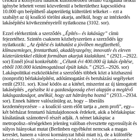
célokra a környezeti hatások különösebben beható vizsgálata nélkül
igénybe lehetett venni közvetlenül a belterülethez kapcsolódva
10.000 qm beépíthető alapterületig külterületi telkeket – ezt a
szabályt az új koalíció törölni akarja, anélkül, hogy az intézkedés
lakásépítési kövtkezményeiről nyilatkozna (3102. sor).
Ezzel elérkeztünk a szerződés
„Építés-­‐ és lakásügy”
címü
fejezetéhez. Szintén csaknem közhelyszerüen a szerződés így
nyilatkozik:
„Az építést és lakhatást a jövőben megfizethető,
klímasemleges, fenntartható, akadályszegény, innovatív és eleven
közterületekkel ellátott formában akarjuk kialakítani.”
(2921.-­‐2922.
sor) Ennél jóval konkrétabb:
„Célunk évi 400.000 új lakás építése,
ebből 100.000 köztámogatással épült lakás.”
(2925.-­‐2926. sor)
Lakáspolitikai eszközökként a szerződés többek közt a közhasznú
(nonprofit) bérlakásépítést, adótámogatást és beruházási segélyeket
említ (2931. sor). Kissé ködös az a kitétel, miszerint az új támogatott
lakásépítés
„egészítse ki a gazdaságosság elvei alapján a meglévő
lakásgazdaságot, anélkül, hogy azt hátrányba hozná”
(2933.-­‐2934.
sor). Ennek háttere valószínüleg az, hogy – liberális
kezdeményezésre – a koalíció szem előtt tartja a „nem profi”, egy-­‐
két bérházat fenntartó háztulajdonosok érdekeit, akik a bérlakáspiac
kínálatának számottevő részét adják. A német lakáspiac a
metropolisz-­‐térségekben jelenleg valóban elvesztette egyensúlyát és
súlyos hiányokat mutat (Berlinben egyébként nemcsak a magas
kereslet, hanem a városi kormányzat hibái miatt is), de a különféle