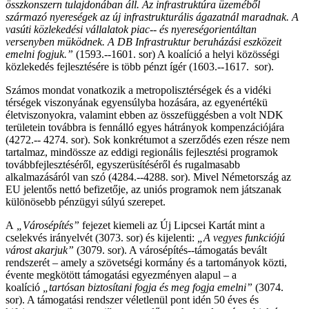
összkonszern tulajdonában áll. Az infrastruktúra üzeméből
származó nyereségek az új infrastrukturális ágazatnál maradnak. A
vasúti közlekedési vállalatok piac-­‐ és nyereségorientáltan
versenyben müködnek. A DB Infrastruktur beruházási eszközeit
emelni fogjuk.”
(1593.-­‐1601. sor) A koalíció a helyi közösségi
közlekedés fejlesztésére is több pénzt ígér (1603.-­‐1617. sor).
Számos mondat vonatkozik a metropolisztérségek és a vidéki
térségek viszonyának egyensúlyba hozására, az egyenértékü
életviszonyokra, valamint ebben az összefüggésben a volt NDK
területein továbbra is fennálló egyes hátrányok kompenzációjára
(4272.-­‐ 4274. sor). Sok konkrétumot a szerződés ezen része nem
tartalmaz, mindössze az eddigi regionális fejlesztési programok
továbbfejlesztéséről, egyszerüsítéséről és rugalmasabb
alkalmazásáról van szó (4284.-­‐4288. sor). Mivel Németország az
EU jelentős nettó befizetője, az uniós programok nem játszanak
különösebb pénzügyi súlyú szerepet.
A
„Városépítés”
fejezet kiemeli az Új Lipcsei Kartát mint a
cselekvés irányelvét (3073. sor) és kijelenti:
„A vegyes funkciójú
várost akarjuk”
(3079. sor). A városépítés-­‐támogatás bevált
rendszerét – amely a szövetségi kormány és a tartományok közti,
évente megkötött támogatási egyezményen alapul – a
koalíció
„tartósan biztosítani fogja és meg fogja emelni”
(3074.
sor). A támogatási rendszer véletlenül pont idén 50 éves és