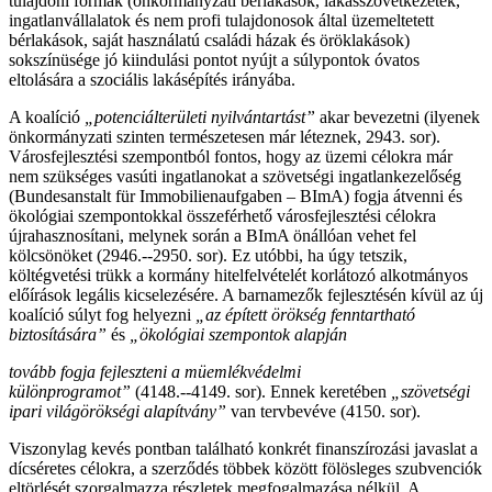
tulajdoni formák (önkormányzati bérlakások, lakásszövetkezetek,
ingatlanvállalatok és nem profi tulajdonosok által üzemeltetett
bérlakások, saját használatú családi házak és öröklakások)
sokszínüsége jó kiindulási pontot nyújt a súlypontok óvatos
eltolására a szociális lakásépítés irányába.
A koalíció
„potenciálterületi nyilvántartást”
akar bevezetni (ilyenek
önkormányzati szinten természetesen már léteznek, 2943. sor).
Városfejlesztési szempontból fontos, hogy az üzemi célokra már
nem szükséges vasúti ingatlanokat a szövetségi ingatlankezelőség
(Bundesanstalt für Immobilienaufgaben – BImA) fogja átvenni és
ökológiai szempontokkal összeférhető városfejlesztési célokra
újrahasznosítani, melynek során a BImA önállóan vehet fel
kölcsönöket (2946.-­‐2950. sor). Ez utóbbi, ha úgy tetszik,
költégvetési trükk a kormány hitelfelvételét korlátozó alkotmányos
előírások legális kicselezésére. A barnamezők fejlesztésén kívül az új
koalíció súlyt fog helyezni
„az épített örökség fenntartható
biztosítására”
és
„ökológiai szempontok alapján
tovább fogja fejleszteni a müemlékvédelmi
különprogramot”
(4148.-­‐4149. sor). Ennek keretében
„szövetségi
ipari világörökségi alapítvány”
van tervbevéve (4150. sor).
Viszonylag kevés pontban található konkrét finanszírozási javaslat a
dícséretes célokra, a szerződés többek között fölösleges szubvenciók
eltörlését szorgalmazza részletek megfogalmazása nélkül. A