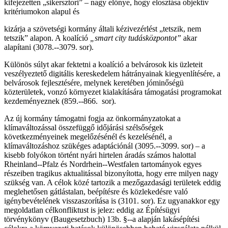
kifejezetten „sikersztori” – nagy előnye, hogy elosztása objektív
kritériumokon alapul és
kizárja a szövetségi kormány általi kézivezérlést „tetszik, nem
tetszik” alapon. A koalíció
„smart city tudásközpontot”
akar
alapítani (3078.-­‐3079. sor).
Különös súlyt akar fektetni a koalíció a belvárosok kis üzleteit
veszélyeztető digitális kereskedelem hátrányainak kiegyenlítésére, a
belvárosok fejlesztésére, melynek keretében jóminőségü
közterületek, vonzó környezet kialakítására támogatási programokat
kezdeményeznek (859.-­‐866. sor).
Az új kormány támogatni fogja az önkormányzatokat a
klímaváltozással összefüggő időjárási szélsőségek
következményeinek megelőzésénél és kezelésénél, a
klímaváltozáshoz szükéges adaptációnál (3095.-­‐3099. sor) – a
kisebb folyókon történt nyári hirtelen áradás számos halottal
Rheinland-­‐Pfalz és Nordrhein-­‐Westfalen tartományok egyes
részeiben tragikus aktualitással bizonyította, hogy erre milyen nagy
szükség van. A célok közé tartozik a mezőgazdasági területek eddig
meglehetősen gátlástalan, beépítésre és közlekedésre való
igénybevételének visszaszorítása is (3101. sor). Ez ugyanakkor egy
megoldatlan célkonfliktust is jelez: eddig az Építésügyi
törvénykönyv (Baugesetzbuch) 13b. §-­‐a alapján lakásépítési