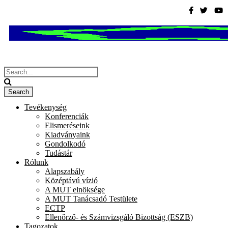
Tevékenység
Konferenciák
Elismeréseink
Kiadványaink
Gondolkodó
Tudástár
Rólunk
Alapszabály
Középtávú vízió
A MUT elnöksége
A MUT Tanácsadó Testülete
ECTP
Ellenőrző- és Számvizsgáló Bizottság (ESZB)
Tagozatok