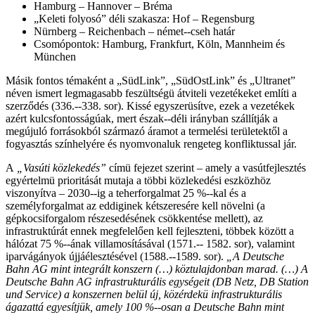
Hamburg – Hannover – Bréma
„Keleti folyosó” déli szakasza: Hof – Regensburg
Nürnberg – Reichenbach – német-­‐cseh határ
Csomópontok: Hamburg, Frankfurt, Köln, Mannheim és
München
Másik fontos témaként a „SüdLink”, „SüdOstLink” és „Ultranet”
néven ismert legmagasabb feszültségü átviteli vezetékeket említi a
szerződés (336.-­‐338. sor). Kissé egyszerüsítve, ezek a vezetékek
azért kulcsfontosságúak, mert észak-­‐déli irányban szállítják a
megújuló forrásokból származó áramot a termelési területektől a
fogyasztás színhelyére és nyomvonaluk rengeteg konfliktussal jár.
A
„Vasúti közlekedés”
címü fejezet szerint – amely a vasútfejlesztés
egyértelmü prioritását mutaja a többi közlekedési eszközhöz
viszonyítva – 2030-­‐ig a teherforgalmat 25 %-­‐kal és a
személyforgalmat az eddiginek kétszeresére kell növelni (a
gépkocsiforgalom részesedésének csökkentése mellett), az
infrastruktúrát ennek megfelelően kell fejleszteni, többek között a
hálózat 75 %-­‐ának villamosításával (1571.-­‐ 1582. sor), valamint
iparvágányok újjáélesztésével (1588.-­‐1589. sor).
„A Deutsche
Bahn AG mint integrált konszern (…) köztulajdonban marad. (…) A
Deutsche Bahn AG infrastrukturális egységeit (DB Netz, DB Station
und Service) a konszernen belül új, közérdekü infrastrukturális
ágazattá egyesítjük, amely 100 %-­‐osan a Deutsche Bahn mint