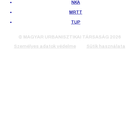
NKA
MRTT
TUP
© MAGYAR URBANISZTIKAI TÁRSASÁG 2026
Személyes adatok védelme
Sütik használata