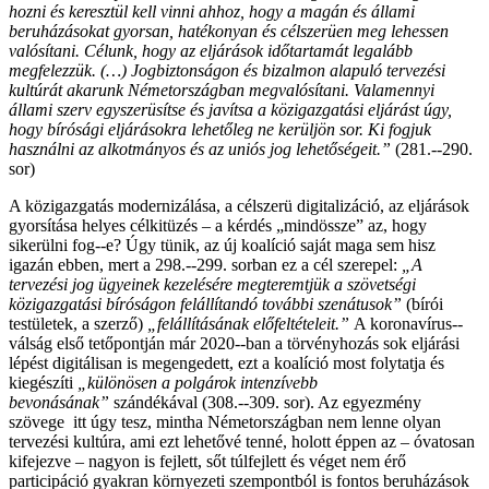
hozni és keresztül kell vinni ahhoz, hogy a magán és állami
beruházásokat gyorsan, hatékonyan és célszerüen meg lehessen
valósítani. Célunk, hogy az eljárások időtartamát legalább
megfelezzük. (…) Jogbiztonságon és bizalmon alapuló tervezési
kultúrát akarunk Németországban megvalósítani. Valamennyi
állami szerv egyszerüsítse és javítsa a közigazgatási eljárást úgy,
hogy bírósági eljárásokra lehetőleg ne kerüljön sor. Ki fogjuk
használni az alkotmányos és az uniós jog lehetőségeit.”
(281.-­‐290.
sor)
A közigazgatás modernizálása, a célszerü digitalizáció, az eljárások
gyorsítása helyes célkitüzés – a kérdés „mindössze” az, hogy
sikerülni fog-­‐e? Úgy tünik, az új koalíció saját maga sem hisz
igazán ebben, mert a 298.-­‐299. sorban ez a cél szerepel:
„A
tervezési jog ügyeinek kezelésére megteremtjük a szövetségi
közigazgatási bíróságon felállítandó további szenátusok”
(bírói
testületek, a szerző)
„felállításának előfeltételeit.”
A koronavírus-­‐
válság első tetőpontján már 2020-­‐ban a törvényhozás sok eljárási
lépést digitálisan is megengedett, ezt a koalíció most folytatja és
kiegészíti
„különösen a polgárok intenzívebb
bevonásának”
szándékával (308.-­‐309. sor). Az egyezmény
szövege itt úgy tesz, mintha Németországban nem lenne olyan
tervezési kultúra, ami ezt lehetővé tenné, holott éppen az – óvatosan
kifejezve – nagyon is fejlett, sőt túlfejlett és véget nem érő
participáció gyakran környezeti szempontból is fontos beruházások