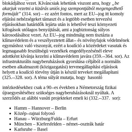
blokádjához vezet. Kíváncsiak lehetünk viszont arra, hogy
„be
akarjuk vezetni a kizárás uniós jog szempontjából megengedhető
formáját”
(314. sor) – ez azért fontos, mert az EU-­‐jog itt komoly
eljárási nehézségeket támaszt és a legtöbb esetben tervezési
eljárásokban határidők lejárta után is lehetővé teszi környezeti
kifogások utólagos benyújtását, ami a jogbiztonság súlyos
károsodásához vezet. Az EU-­‐jog mindmáig nem tisztázta a
klímavédelem és a veszélyeztetett állat-­‐ és növényfajok védelmének
egymáshoz való viszonyát, ezért a koalíció a közérdeket vasutak és
legmagasabb feszültségü vezetékek engedélyezésénél eleve
adottként kívánja kezelni a klímavédelem javára (359.-­‐364. sor). Az
infrastrukturális nagyberuházások gyorsítása céljából a normális
esetben alkalmazott (közigazgatási) tervmegállapítási eljárások
helyett a koalíció törvény útján is készül terveket megállapítani
(325.-­‐328. sor). A téma súlyát mutatja, hogy hasonló
intézkedésekhez csak a 90-­‐es években a Németország fizikai
újraegyesítéséhez szükséges nagyberuházásoknál nyúltak. A
szerződés az alábbi vasúti projekteket emeli ki (332.-­‐337. sor):
Hamm – Hannover – Berlin
Közép-­‐rajnai folyosó
Hanau – Würzburg/Fulda – Erfurt
München – Kiefersfelden – német-­‐osztrák határ
Karlsruhe – Basel