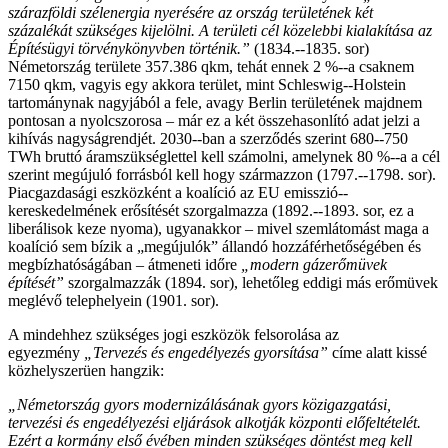
szárazföldi szélenergia nyerésére az ország területének két
százalékát szükséges kijelölni. A területi cél közelebbi kialakítása az
Építésügyi törvénykönyvben történik.”
(1834.-­‐1835. sor)
Németország területe 357.386 qkm, tehát ennek 2 %-­‐a csaknem
7150 qkm, vagyis egy akkora terület, mint Schleswig-­‐Holstein
tartománynak nagyjából a fele, avagy Berlin területének majdnem
pontosan a nyolcszorosa – már ez a két összehasonlító adat jelzi a
kihívás nagyságrendjét. 2030-­‐ban a szerződés szerint 680-­‐750
TWh bruttó áramszükséglettel kell számolni, amelynek 80 %-­‐a a cél
szerint megújuló forrásból kell hogy származzon (1797.-­‐1798. sor).
Piacgazdasági eszközként a koalíció az EU emisszió-­‐
kereskedelmének erősítését szorgalmazza (1892.-­‐1893. sor, ez a
liberálisok keze nyoma), ugyanakkor – mivel szemlátomást maga a
koalíció sem bízik a „megújulók” állandó hozzáférhetőségében és
megbízhatóságában – átmeneti időre
„modern gázerőmüvek
építését”
szorgalmazzák (1894. sor), lehetőleg eddigi más erőmüvek
meglévő telephelyein (1901. sor).
A mindehhez szükséges jogi eszközök felsorolása az
egyezmény
„Tervezés és engedélyezés gyorsítása”
címe alatt kissé
közhelyszerüen hangzik:
„Németország gyors modernizálásának gyors közigazgatási,
tervezési és engedélyezési eljárások alkotják központi előfeltételét.
Ezért a kormány első évében minden szükséges döntést meg kell