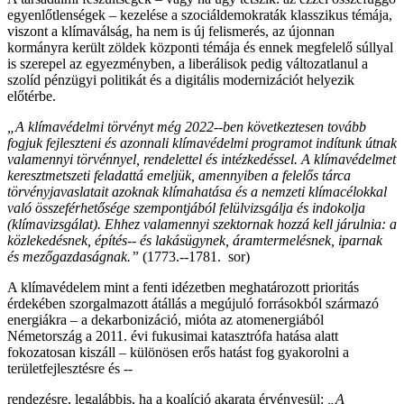
egyenlőtlenségek – kezelése a szociáldemokraták klasszikus témája,
viszont a klímaválság, ha nem is új felismerés, az újonnan
kormányra került zöldek központi témája és ennek megfelelő súllyal
is szerepel az egyezményben, a liberálisok pedig változatlanul a
szolíd pénzügyi politikát és a digitális modernizációt helyezik
előtérbe.
„A klímavédelmi törvényt még 2022-­‐ben következtesen tovább
fogjuk fejleszteni és azonnali klímavédelmi programot indítunk útnak
valamennyi törvénnyel, rendelettel és intézkedéssel. A klímavédelmet
keresztmetszeti feladattá emeljük, amennyiben a felelős tárca
törvényjavaslatait azoknak klímahatása és a nemzeti klímacélokkal
való összeférhetősége szempontjából felülvizsgálja és indokolja
(klímavizsgálat). Ehhez valamennyi szektornak hozzá kell járulnia: a
közlekedésnek, építés-­‐ és lakásügynek, áramtermelésnek, iparnak
és mezőgazdaságnak.”
(1773.-­‐1781. sor)
A klímavédelem mint a fenti idézetben meghatározott prioritás
érdekében szorgalmazott átállás a megújuló forrásokból származó
energiákra – a dekarbonizáció, mióta az atomenergiából
Németország a 2011. évi fukusimai katasztrófa hatása alatt
fokozatosan kiszáll – különösen erős hatást fog gyakorolni a
területfejlesztésre és -­‐
rendezésre, legalábbis, ha a koalíció akarata érvényesül:
„A