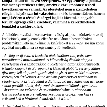
lámpa-­‐ koalíció” néven szerepelnek. Az egyezmény a politika
valamennyi területét érinti, amelyek közül többnek térbeli
következményei vannak. Az idézeteket nem a szerződésben
elfoglalt helyük szerint választottam ki és kommentálom, hanem
megkísérlem a térbeli és tárgyi logikát követni, a nagyobb
területi egységektől a kisebbek, valamint a keresztmetszeti
témáktól a szektorok felé.
A felhőtlen kezdést a koronavírus-­‐válság alaposan tönkretette az új
koalíciónak, amely ennek ellenére nekilátott a hosszabbtávú
problémákat illető munkának. A kihívásokat a 22.-­‐29. sor írja körül,
egyúttal megállapítva az egyezmény fő területeit:
„A világ az új évtized kezdetén átalakulóban van, ezért nem
maradhatunk mozdulatlanul. A klímaválság életünk alapjait
veszélyezeti és a szabadságot, a jólétet és a biztonságot fenyegeti.
Németországnak és Európának a kiélezett globális verseny láttán
újra meg kell alapoznia gazdasági erejét. A nemzetközi rendszer-­‐
versenyben értékeinket demokratikus partnerekkel határozottan
védelmeznünk kell. Egyúttal a digitalizáció megváltoztatja azt, hogy
s mint gazdálkodunk, dolgozunk és kommunikálunk egymással.
Társadalmunk idősebbé és sokszínübbé válik. A társadalmi
feszültségeket a gyors változás korában is csökkenteni kell és
erősíteni kell a bizalmat demokráciánk iránt.”
A társadalmi feszültségek – vagy ha úgy tetszik: az ezzel összefüggő