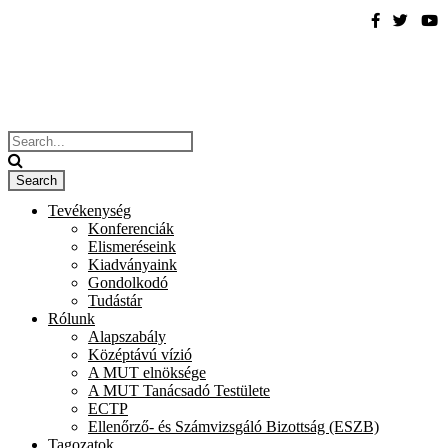
Tevékenység
Konferenciák
Elismeréseink
Kiadványaink
Gondolkodó
Tudástár
Rólunk
Alapszabály
Középtávú vízió
A MUT elnöksége
A MUT Tanácsadó Testülete
ECTP
Ellenőrző- és Számvizsgáló Bizottság (ESZB)
Tagozatok