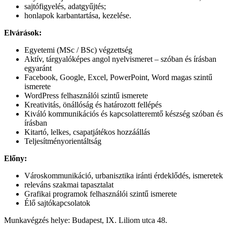
sajtófigyelés, adatgyűjtés;
honlapok karbantartása, kezelése.
Elvárások:
Egyetemi (MSc / BSc) végzettség
Aktív, tárgyalóképes angol nyelvismeret – szóban és írásban
egyaránt
Facebook, Google, Excel, PowerPoint, Word magas szintű
ismerete
WordPress felhasználói szintű ismerete
Kreativitás, önállóság és határozott fellépés
Kiváló kommunikációs és kapcsolatteremtő készség szóban és
írásban
Kitartó, lelkes, csapatjátékos hozzáállás
Teljesítményorientáltság
Előny:
Városkommunikáció, urbanisztika iránti érdeklődés, ismeretek
releváns szakmai tapasztalat
Grafikai programok felhasználói szintű ismerete
Élő sajtókapcsolatok
Munkavégzés helye: Budapest, IX. Liliom utca 48.