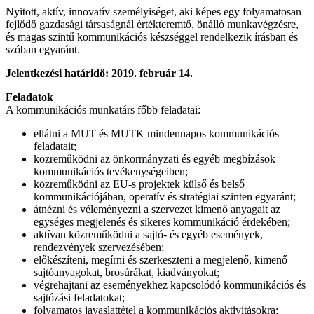
Nyitott, aktív, innovatív személyiséget, aki képes egy folyamatosan
fejlődő gazdasági társaságnál értékteremtő, önálló munkavégzésre,
és magas szintű kommunikációs készséggel rendelkezik írásban és
szóban egyaránt.
Jelentkezési határidő: 2019. február 14.
Feladatok
A kommunikációs munkatárs főbb feladatai:
ellátni a MUT és MUTK mindennapos kommunikációs
feladatait;
közreműködni az önkormányzati és egyéb megbízások
kommunikációs tevékenységeiben;
közreműködni az EU-s projektek külső és belső
kommunikációjában, operatív és stratégiai szinten egyaránt;
átnézni és véleményezni a szervezet kimenő anyagait az
egységes megjelenés és sikeres kommunikáció érdekében;
aktívan közreműködni a sajtó- és egyéb események,
rendezvények szervezésében;
előkészíteni, megírni és szerkeszteni a megjelenő, kimenő
sajtóanyagokat, brosúrákat, kiadványokat;
végrehajtani az eseményekhez kapcsolódó kommunikációs és
sajtózási feladatokat;
folyamatos javaslattétel a kommunikációs aktivitásokra;