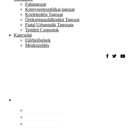
Falutagozat
Környezetesztétikai tagozat
Közlekedési Tagozat
Örökséggazdálkodási Tagozat
Fiatal Urbanisták Tagozata
Területi Csoportok
Kapcsolat
Elérhetőségek
Megközelítés
Magyar
Urbanisztikai
Társaság
tevékenység
Konferenciák
Elismeréseink
Kiadványaink