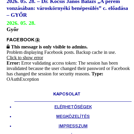
2026. 05. 28. – Dr. Kocsis János Balázs „A perem
vonzásában: városkörnyéki benépesülés” c. előadása
– GYŐR
2026. 05. 28.
Győr
FACEBOOK
@
This message is only visible to admins.
Problem displaying Facebook posts. Backup cache in use.
Click to show error
Error:
Error validating access token: The session has been
invalidated because the user changed their password or Facebook
has changed the session for security reasons.
Type:
OAuthException
KAPCSOLAT
ELÉRHETŐSÉGEK
MEGKÖZELÍTÉS
IMPRESSZUM