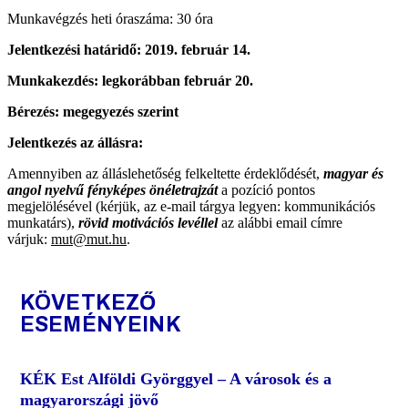
Munkavégzés heti óraszáma: 30 óra
Jelentkezési határidő: 2019. február 14.
Munkakezdés: legkorábban február 20.
Bérezés: megegyezés szerint
Jelentkezés az állásra:
Amennyiben az álláslehetőség felkeltette érdeklődését,
magyar és
angol nyelvű fényképes önéletrajzát
a pozíció pontos
megjelölésével (kérjük, az e-mail tárgya legyen: kommunikációs
munkatárs),
rövid motivációs levéllel
az alábbi email címre
várjuk:
mut@mut.hu
.
KÖVETKEZŐ
ESEMÉNYEINK
KÉK Est Alföldi Györggyel – A városok és a
magyarországi jövő